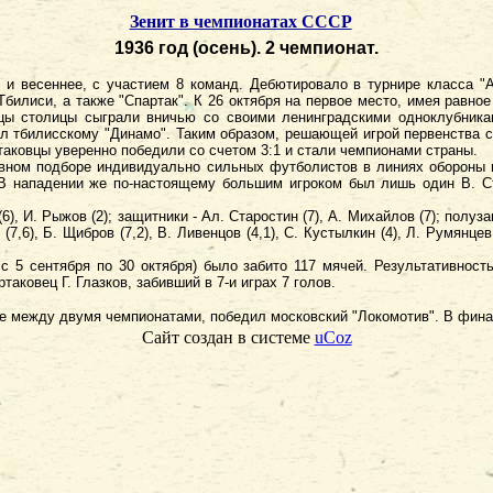
Зенит в чемпионатах СССР
1936 год (осень). 2 чемпионат.
и весеннее, с участием 8 команд. Дебютировало в турнире класса "А
лиси, а также "Спартак". К 26 октября на первое место, имея равное
овцы столицы сыграли вничью со своими ленинградскими одноклубника
рал тбилисскому "Динамо". Таким образом, решающей игрой первенства 
аковцы уверенно победили со счетом 3:1 и стали чемпионами страны.
овном подборе индивидуально сильных футболистов в линиях обороны и
 В нападении же по-настоящему большим игроком был лишь один В. С
, И. Рыжов (2); защитники - Ал. Старостин (7), А. Михайлов (7); полузащи
 (7,6), Б. Щибров (7,2), В. Ливенцов (4,1), С. Кустылкин (4), Л. Румянце
с 5 сентября по 30 октября) было забито 117 мячей. Результативность
ковец Г. Глазков, забивший в 7-и играх 7 голов.
ве между двумя чемпионатами, победил московский "Локомотив". В фина
Сайт создан в системе
uCoz