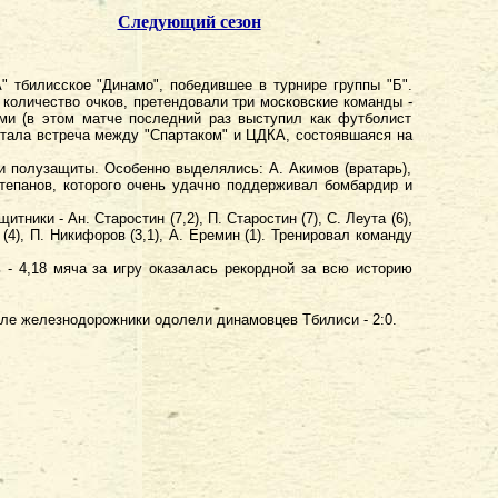
Следующий сезон
" тбилисское "Динамо", победившее в турнире группы "Б".
 количество очков, претендовали три московские команды -
ми (в этом матче последний раз выступил как футболист
стала встреча между "Спартаком" и ЦДКА, состоявшаяся на
 полузащиты. Особенно выделялись: А. Акимов (вратарь),
тепанов, которого очень удачно поддерживал бомбардир и
тники - Ан. Старостин (7,2), П. Старостин (7), С. Леута (6),
в (4), П. Никифоров (3,1), А. Еремин (1). Тренировал команду
 - 4,18 мяча за игру оказалась рекордной за всю историю
ле железнодорожники одолели динамовцев Тбилиси - 2:0.