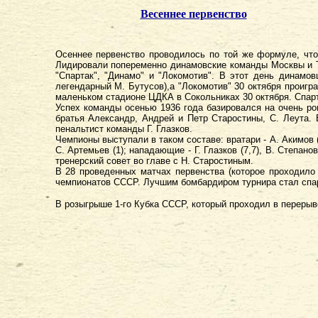
Весеннее первенство
Осеннее первенство проводилось по той же формуле, что 
Лидировали попеременно динамовские команды Москвы и Тби
"Спартак", "Динамо" и "Локомотив". В этот день динам
легендарный М. Бутусов),а "Локомотив" 30 октября проиг
маленьком стадионе ЦДКА в Сокольниках 30 октября. Спарт
Успех команды осенью 1936 года базировался на очень р
братья Александр, Андрей и Петр Старостины, С. Леута.
пенальтист команды Г. Глазков.
Чемпионы выступали в таком составе: вратари - А. Акимов (6)
С. Артемьев (1); нападающие - Г. Глазков (7,7), В. Степанов
тренерский совет во главе с Н. Старостиным.
В 28 проведенных матчах первенства (которое проходило 
чемпионатов СССР. Лучшим бомбардиром турнира стал спарта
В розыгрыше 1-го Кубка СССР, который проходил в переры