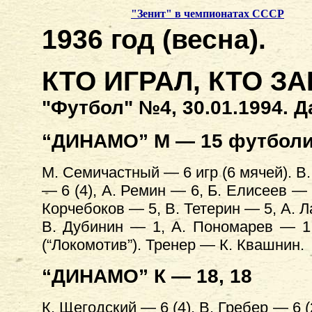
"Зенит" в чемпионатах СССР
1936 год (весна).
КТО ИГРАЛ, КТО З
"Футбол" №4, 30.01.1994. 
“ДИНАМО” М — 15 футболис
М. Семичастный — 6 игр (6 мячей). В.
— 6 (4), А. Ремин — 6, Б. Елисеев — 6
Корчебоков — 5, В. Тетерин — 5, А. Л
В. Дубинин — 1, А. Пономарев — 1
(“Локомотив”). Тренер — К. Квашнин.
“ДИНАМО” К — 18, 18
К. Щегодский — 6 (4), В. Гребер — 6 (