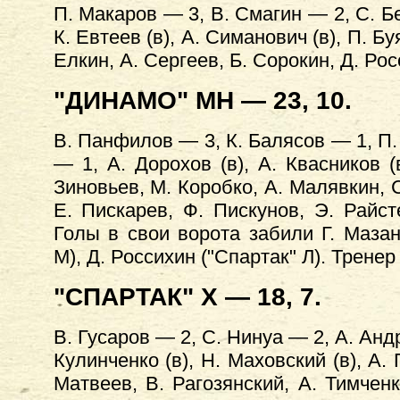
П. Макаров — 3, В. Смагин — 2, С. Б
К. Евтеев (в), А. Симанович (в), П. Б
Елкин, А. Сергеев, Б. Сорокин, Д. Ро
"ДИНАМО" МН — 23, 10.
В. Панфилов — 3, К. Балясов — 1, П.
— 1, А. Дорохов (в), А. Квасников (
Зиновьев, М. Коробко, А. Малявкин, С
Е. Пискарев, Ф. Пискунов, Э. Райст
Голы в свои ворота забили Г. Мазан
М), Д. Россихин ("Спартак" Л). Трене
"СПАРТАК" X — 18, 7.
В. Гусаров — 2, С. Нинуа — 2, А. Анд
Кулинченко (в), Н. Маховский (в), А.
Матвеев, В. Рагозянский, А. Тимченк