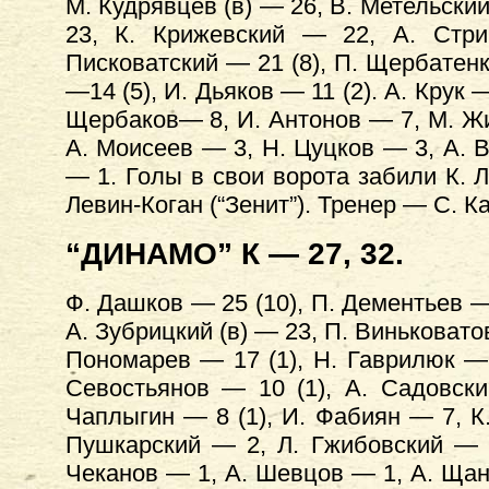
М. Кудрявцев (в) — 26, В. Метельски
23, К. Крижевский — 22, А. Стри
Писковатский — 21 (8), П. Щербатенк
—14 (5), И. Дьяков — 11 (2). А. Крук 
Щербаков— 8, И. Антонов — 7, М. Жи
А. Моисеев — 3, Н. Цуцков — 3, А. 
— 1. Голы в свои ворота забили К. Л
Левин-Коган (“Зенит”). Тренер — С. К
“ДИНАМО” К — 27, 32.
Ф. Дашков — 25 (10), П. Дементьев — 
А. Зубрицкий (в) — 23, П. Виньковатов
Пономарев — 17 (1), Н. Гаврилюк — 1
Севостьянов — 10 (1), А. Садовск
Чаплыгин — 8 (1), И. Фабиян — 7, К.
Пушкарский — 2, Л. Гжибовский — 
Чеканов — 1, А. Шевцов — 1, А. Щан