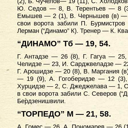
(2), Б. Чучелов— 19 (11), С. Холодко
Ю. Седов — 8, В. Терентьев — 8 (3
Емышев — 2 (1), В. Чернышев (в) — 
свои ворота забили П. Бурмистров (
Лерман (“Динамо” К). Тренер — К. Кв
“ДИНАМО” Тб — 19, 54.
Г. Антадзе — 26 (8), Г. Гагуа — 25
Челидзе — 23, И. Сарджвеладзе — 22,
Г. Арошидзе — 20 (8), В. Маргания (в
— 19 (9), А. Гогоберидзе — 12 (3)
Хурцидзе — 2, С. Джеджелава — 1, О
в свои ворота забили С. Северов (“Д
Бердзенишвили.
“ТОРПЕДО” М — 21, 58.
А. Гомес — 26, А. Пономарев — 26 (19