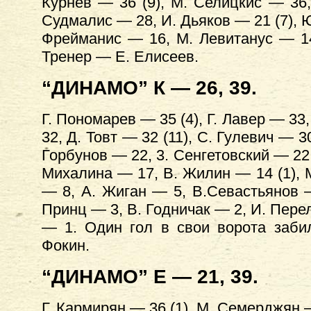
Курнев — 36 (9), М. Селицкис — 36,
Судмалис — 28, И. Дьяков — 21 (7), Ю
Фрейманис — 16, М. Левитанус — 14 
Тренер — Е. Елисеев.
“ДИНАМО” К — 26, 39.
Г. Пономарев — 35 (4), Г. Лавер — 33,
32, Д. Товт — 32 (11), С. Гулевич — 3
Горбунов — 22, 3. Сенгетовский — 22 
Михалина — 17, В. Жилин — 14 (1), М
— 8, А. Жиган — 5, В.Севастьянов —
Принц — 3, В. Годничак — 2, И. Перел
— 1. Один гол в свои ворота заби
Фокин.
“ДИНАМО” Е — 21, 39.
Г. Кармирян — 36 (1), М. Семерджян —