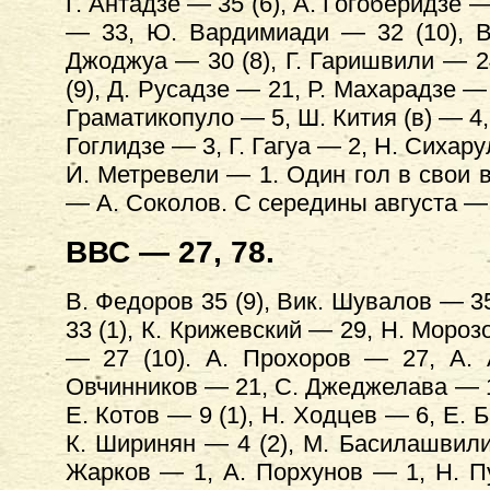
Г. Антадзе — 35 (6), А. Гогоберидзе —
— 33, Ю. Вардимиади — 32 (10), В
Джоджуа — 30 (8), Г. Гаришвили — 24
(9), Д. Русадзе — 21, Р. Махарадзе — 
Граматикопуло — 5, Ш. Кития (в) — 4,
Гоглидзе — 3, Г. Гагуа — 2, Н. Сихару
И. Метревели — 1. Один гол в свои в
— А. Соколов. С середины августа —
ВВС — 27, 78.
В. Федоров 35 (9), Вик. Шувалов — 35
33 (1), К. Крижевский — 29, Н. Мороз
— 27 (10). А. Прохоров — 27, А. 
Овчинников — 21, С. Джеджелава — 15 
Е. Котов — 9 (1), Н. Ходцев — 6, Е. Б
К. Ширинян — 4 (2), М. Басилашвили
Жарков — 1, А. Порхунов — 1, Н. Пу