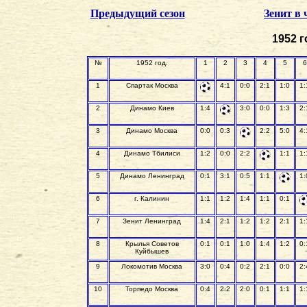
Предыдущий сезон
Зенит в
1952 г
№
1952 год.
1
2
3
4
5
6
1
Спартак Москва
4:1
0:0
2:1
1:0
1:
2
Динамо Киев
1:4
3:0
0:0
1:3
2:
3
Динамо Москва
0:0
0:3
2:2
5:0
4:
4
Динамо Тбилиси
1:2
0:0
2:2
1:1
1:
5
Динамо Ленинград
0:1
3:1
0:5
1:1
1:
6
г. Калинин
1:1
1:2
1:4
1:1
0:1
7
Зенит Ленинград
1:4
2:1
1:2
1:2
2:1
1:
8
Крылья Советов
0:1
0:1
1:0
1:4
1:2
0:
Куйбышев
9
Локомотив Москва
3:0
0:4
0:2
2:1
0:0
2:
10
Торпедо Москва
0:4
2:2
2:0
0:1
1:1
1: