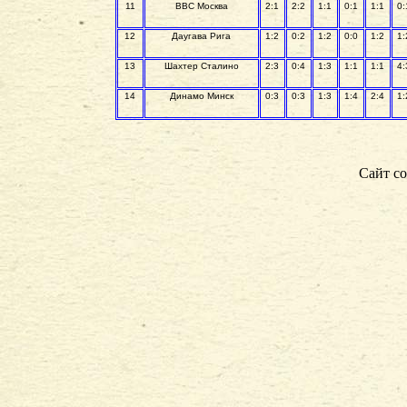
11
ВВС Москва
2:1
2:2
1:1
0:1
1:1
0:
12
Даугава Рига
1:2
0:2
1:2
0:0
1:2
1:
13
Шахтер Сталино
2:3
0:4
1:3
1:1
1:1
4:
14
Динамо Минск
0:3
0:3
1:3
1:4
2:4
1:
Сайт со