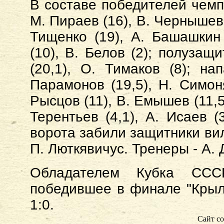
В составе победителей чемп
М. Пираев (16), В. Чернышев(
Тищенко (19), А. Башашкин 
(10), В. Белов (2); полузащ
(20,1), О. Тимаков (8); на
Парамонов (19,5), Н. Симоня
Рысцов (11), В. Емышев (11,5)
Терентьев (4,1), А. Исаев (
ворота забили защитники вил
П. Люткявичус. Тренеры - А. 
Обладателем Кубка СССР
победившее в финале "Крыл
1:0.
Сайт со