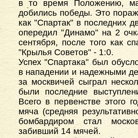
в то время Положению, ма
добились победы. Это пораж
как "Спартак" в последних д
опередил "Динамо" на 2 очк
сентября, после того как с
"Крылья Советов" - 1:0.
Успех "Спартака" был обусл
в нападении и надежными де
за москвичей сыграл неско
были последние выступлен
Всего в первенстве этого г
мяча (средняя результативно
бомбардиром стал москов
забивший 14 мячей.