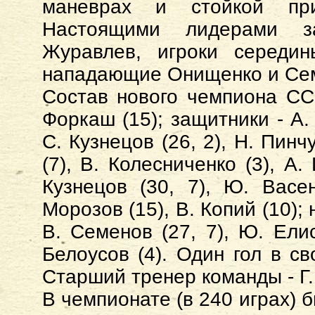
маневрах и стойкой при
Настоящими лидерами за
Журавлев, игроки середи
нападающие Онищенко и Се
Состав нового чемпиона ССС
Форкаш (15); защитники - А.
С. Кузнецов (26, 2), Н. Пинч
(7), В. Колесниченко (3), А
Кузнецов (30, 7), Ю. Васен
Морозов (15), В. Копий (10);
В. Семенов (27, 7), Ю. Елис
Белоусов (4). Один гол в св
Старший тренер команды - Г.
В чемпионате (в 240 играх) 