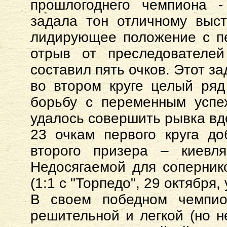
прошлогоднего чемпиона -
задала тон отличному выс
лидирующее положение с пер
отрыв от преследователе
составил пять очков. Этот з
во втором круге целый ря
борьбу с переменным успе
удалось совершить рывка вдо
23 очкам первого круга д
второго призера – киевл
Недосягаемой для соперник
(1:1 с "Торпедо", 29 октября, 
В своем победном чемпио
решительной и легкой (но н