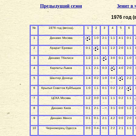
Предыдущий сезон
Зенит в
1976 год (
№
1976 год (весна).
1
2
3
4
5
6
1
Динамо Москва
1:0
2:1
1:1
4:1
0:1
2
Арарат Ереван
0:1
1:1
1:2
2:0
1:1
3
Динамо Тбилиси
1:2
1:1
3:0
0:1
1:0
4
Карпаты Львов
1:1
2:1
0:3
4:0
2:0
5
Шахтер Донецк
1:4
0:2
1:0
0:4
2:2
6
Крылья Советов Куйбышев
1:0
1:1
0:1
0:2
2:2
7
ЦСКА Москва
1:2
0:0
1:1
1:1
0:2
1:1
8
Динамо Киев
0:1
2:1
–:+
3:1
0:0
1:2
9
Динамо Минск
0:1
0:1
2:1
4:2
0:0
2:0
10
Черноморец Одесса
0:0
0:4
0:1
2:2
2:1
1:1