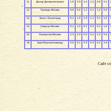
11
Днепр Днепропетровск
1:0
2:3
1:4
1:2
0:0
0:1
12
Торпедо Москва
0:0
0:2
1:1
2:1
1:2
0:0
13
Зенит Ленинград
0:1
1:2
1:0
1:1
0:1
1:2
14
Спартак Москва
0:1
1:0
0:1
0:2
0:1
1:0
15
Локомотив Москва
2:3
2:3
0:0
0:1
1:2
0:3
16
Заря Ворошиловград
0:0
0:1
0:3
0:3
0:2
2:4
Сайт со