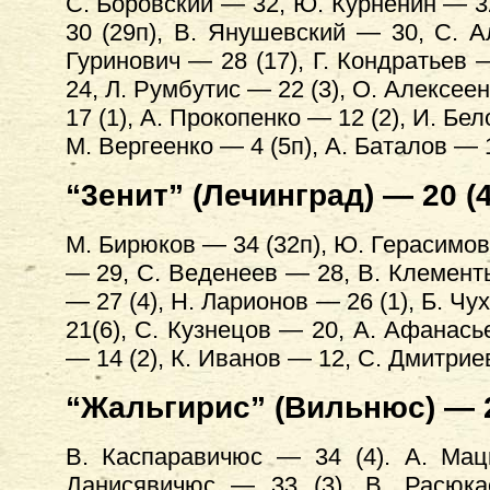
С. Боровский — 32, Ю. Курненин — 32
30 (29п), В. Янушевский — 30, С. А
Гуринович — 28 (17), Г. Кондратьев
24, Л. Румбутис — 22 (3), О. Алексее
17 (1), А. Прокопенко — 12 (2), И. Бе
М. Вергеенко — 4 (5п), А. Баталов — 1
“3енит” (Лечинград) — 20 (4
М. Бирюков — 34 (32п), Ю. Герасимов 
— 29, С. Веденеев — 28, В. Клементь
— 27 (4), Н. Ларионов — 26 (1), Б. Ч
21(6), С. Кузнецов — 20, А. Афанась
— 14 (2), К. Иванов — 12, С. Дмитрие
“Жальгирис” (Вильнюс) — 2
В. Каспаравичюс — 34 (4). А. Мац
Данисявичюс — 33 (3). В. Расюка