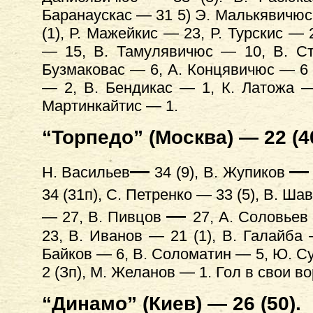
Баранаускас — 31 5) Э. Малькявичюс 
(1), Р. Мажейкис — 23, Р. Турскис — 
— 15, В. Тамулявичюс — 10, В. Ст
Бузмаковас — 6, А. Концявичюс — 6 (
— 2, В. Бендикас — 1, К. Латожа —
Мартинкайтис — 1.
“Торпедо” (Москва) — 22 (40
—
Н. Васильев
34 (9), В. Жупиков
34 (31п), С. Петренко — 33 (5), В. Ша
—
— 27, В. Пивцов
27, А. Соловье
23, В. Иванов — 21 (1), В. Галайба 
Байков — 6, В. Соломатин — 5, Ю. С
2 (Зп), М. Желанов — 1. Гол в свои во
“Динамо
”
(Киев) — 26 (50).