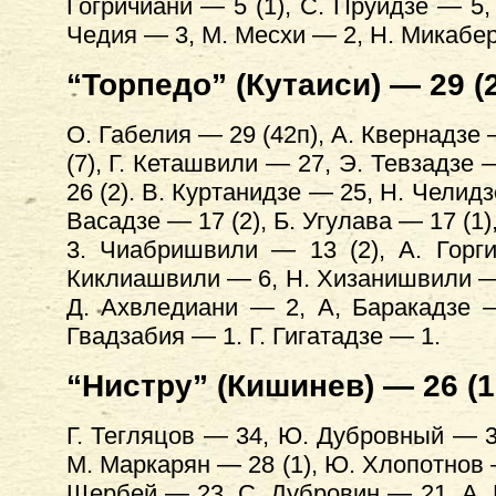
Гогричиани — 5 (1), С. Пруидзе — 5,
Чедия — 3, М. Месхи — 2, Н. Микабер
“Торпедо” (Кутаиси) — 29 (2
О. Габелия — 29 (42п), А. Квернадзе 
(7), Г. Кеташвили — 27, Э. Тевзадзе —
26 (2). В. Куртанидзе — 25, Н. Челидз
Васадзе — 17 (2), Б. Угулава — 17 (1)
3. Чиабришвили — 13 (2), А. Горги
Киклиашвили — 6, Н. Хизанишвили —
Д. Ахвледиани — 2, А, Баракадзе 
Гвадзабия — 1. Г. Гигатадзе — 1.
“Нистру” (Кишинев) — 26 (1
Г. Тегляцов — 34, Ю. Дубровный — 33
М. Маркарян — 28 (1), Ю. Хлопотнов — 
Щербей — 23, С. Дубровин — 21, А. 