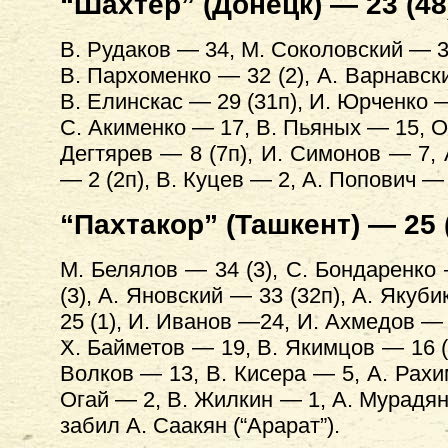
“Шахтёр” (Донецк) — 23 (48
В. Рудаков — 34, М. Соколовский — 34 
В. Пархоменко — 32 (2), А. Варнавски
В. Елинскас — 29 (31п), И. Юрченко —
С. Акименко — 17, В. Пьяных — 15, О.
Дегтярев — 8 (7п), И. Симонов — 7, 
— 2 (2п), В. Куцев — 2, А. Попович — 
“Пахтакор” (Ташкент) — 25 (
М. Белялов — 34 (3), С. Бондаренко 
(3), А. Яновский — 33 (32п), А. Якуби
25 (1), И. Иванов —24, И. Ахмедов — 
X. Байметов — 19, В. Якимцов — 16 (
Волков — 13, В. Кисера — 5, А. Рахи
Огай — 2, В. Жилкин — 1, А. Мурадян 
забил А. Саакян (“Арарат”).