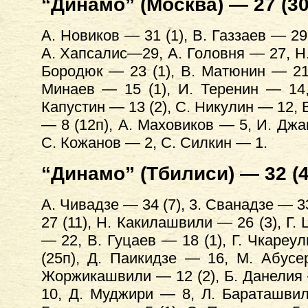
“Динамо” (Москва) — 27 (30
А. Новиков — 31 (1), В. Газзаев — 29
А. Хапсалис—29, А. Головня — 27, Н.
Бородюк — 23 (1), В. Матюнин — 21
Минаев — 15 (1), И. Теренин — 14
Капустин — 13 (2), С. Никулин — 12, В
— 8 (12п), А. Маховиков — 5, И. Джа
С. Кожанов — 2, С. Силкин — 1.
“Динамо” (Тбилиси) — 32 (4
А. Чивадзе — 34 (7), 3. Сванадзе — 33
27 (11), Н. Какилашвили — 26 (3), Г. 
— 22, В. Гуцаев — 18 (1), Г. Чкареул
(25п), Д. Паикидзе — 16, М. Абусе
Жоржикашвили — 12 (2), Б. Данелия 
10, Д. Муджири — 8, Л. Бараташвил