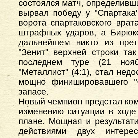
состоялся матч, определивши
вырвал победу у "Спартака"
ворота спартаковского врат
штрафных ударов, а Бирюко
дальнейшем никто из прет
"Зенит" верхней строки та
последнем туре (21 нояб
"Металлист" (4:1), стал нед
мощно финишировавшего "С
запасе.
Новый чемпион предстал ком
изменению ситуации в ходе 
плане. Мощная и результати
действиями двух интере