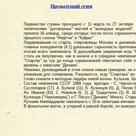
Предыдущий сезон
Первенство страны проходило с 11 марта по 27 октября
любителями "договорных" матчей и "выездных моделей". 
приняли 16 команд, среди которых после почти сорокалетн
прошлого сезона "Нефтчи" и "Кайрат".
Лидировавшие со старта, спартаковцы Москвы и динамовц
главных конкурентов (4:1) доказывал серьезность притязан
итогам всего чемпионата. В дальнейшем уверенная игра "
столь уж безупречен, как в начале и в середине чемпионат
"Спартак" за тур до конца соревнований обеспечил себе
вровень с киевским "Динамо".
Чемпион, руководимый в этом сезоне новым тренером, не о
уязвимым для соперников. Разумеется, игру "Спартака" во
слово сказали и молодые лидеры новой волны: Кульков, Ш
Состав чемпионов СССР 1989 года: вратари - С. Черчесов (3
Суслопаров (17), А. Бубнов (11), Б. Кузнецов (5), Д. Попов (
Ан. Иванов (10), С. Новиков (6, 2), Д. Градиленко (1), В.
Кузнецов ("Черноморец") и Г. Лесун ("Динамо" Минск). Стар
Лучшим бомбардиром чемпионата с 16-ю забитыми мячами ст
В финальном матче, в упорной и равной борьбе, он выиграл 