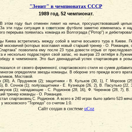
"Зенит" в чемпионатах СССР
1989 год. 52 чемпионат.
. В этом году был отменен лимит на ничьи, просуществовавший целы
За эти годы ситуация в советском футболе заметно изменилась и над
его перерыва появилась команда из Волгограда ("Ротор") и дебютиров
ы Киева встретились между собой в матче восьмого тура в Киеве. По
ий москвичей (которых возглавил новый старший тренер - О. Романцев, 
Спартака" позволила ему после 23 тура довести отрыв от преследова
а и несколько подрастерял свой запас, но выиграв 23 октября в Лужник
 победу в чемпионате. Это был двенадцатый успех спартаковцев в роз
тказался от своего фирменного, спартаковского стиля но сумев добавит
 многом определяли звезды команды. В обороне это прежде всего вратар
алимов, Мостовой.
0), А. Прудников (2); защитники - В. Кульков (30, 1), Г. Морозов (25,
5), В. Сочнов (1); полузащитники - Е. Кузнецов (26, 2), В. Пасулько (22, 3
 Шикунов (1); нападающие - С. Родионов (28, 16), Ф. Черенков (28, 7), В
ший тренер команды - О. Романцев.
ал спартаковец С. Родионов. А всего в 240 играх было забито 523 мяча
у московского "Торпедо" со счетом 1:0.
Сайт создан в системе
uCoz