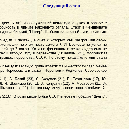
Следующий сезон
х десять лет и сослуживший неплохую службу в борьбе с
обность в лимите наконец-то отпала. Старт в чемпионате
ал душанбинский "Памир". Выбыли из высшей лиги по итогам
бедил "Спартак", а счет с которым они разгромили своих
сменивший на этом посту самого К. И. Бескова) на успех по
телей до 7 очков. Хотя на финишном отрезке лидер был не
ах и вторую игру в первенстве у киевлян (2:1), московский
ыгрышах первенства СССР. По этому показателю они стали
ь к нему известную долю атлетизма и жесткости стал менее
ь Черчесов, а в атаке - Черенков и Родионов. Свое веское
 1), А. Бокий (23), С. Базулев (21), Б. Поздняков (17), Ю.
), И. Шалимов (20, 1), В. Капустин (12), А. Мостовой (11, 3),
. Шмаров (27, 11). По одному мячу в свои ворота забили: С.
 (2,18). В розыгрыше Кубка СССР впервые победил "Днепр".