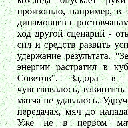
произошло, например, в 
динамовцев с ростовчана
ход другой сценарий - о
сил и средств развить ус
удержание результата. "
энергии растратил в ку
Советов". Задора в 
чувствовалось, взвинтить
матча не удавалось. Удру
передачах, мяч до напад
Уже не в первом мат