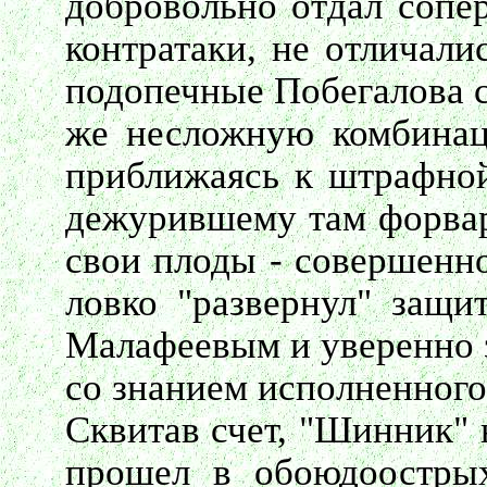
добровольно отдал сопе
контратаки, не отличали
подопечные Побегалова с
же несложную комбинац
приближаясь к штрафной
дежурившему там форвард
свои плоды - совершенно
ловко "развернул" защи
Малафеевым и уверенно з
со знанием исполненного
Сквитав счет, "Шинник" 
прошел в обоюдоострых