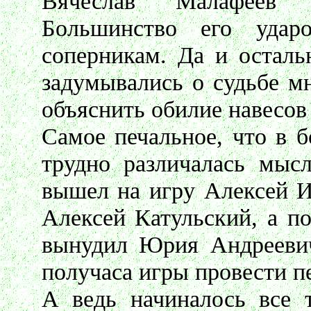
Вячеслав Малафеев 
Большинство его удар
соперникам. Да и осталь
задумывались о судьбе м
объяснить обилие навесов
Самое печальное, что в 
трудно различалась мыс
вышел на игру Алексей И
Алексей Катульский, а п
вынудил Юрия Андреевич
получаса игры провести п
А ведь начиналось все т