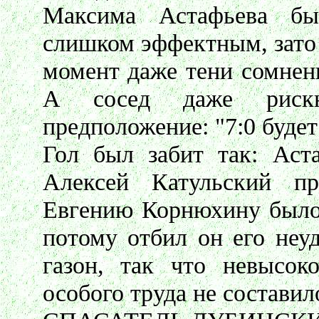
Максима Астафьева бы
слишком эффектным, зато 
момент даже тени сомнени
А сосед даже рискну
предположение: "7:0 будет
Гол был забит так: Аст
Алексей Катульский п
Евгению Корнюхину было 
потому отбил он его неу
газон, так что невысок
особого труда не составил