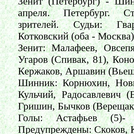
Зенит (Петербург) - Шин
апреля. Петербург. С
зрителей. Судьи: Гва
Котковский (оба - Москва)
Зенит: Малафеев, Овсепя
Угаров (Спивак, 81), Коно
Кержаков, Аршавин (Вьешт
Шинник: Корнюхин, Новг
Кульчий, Радосавлевич (
Гришин, Бычков (Верещак, 
Голы: Астафьев (5)-
Предупреждены: Скоков, 