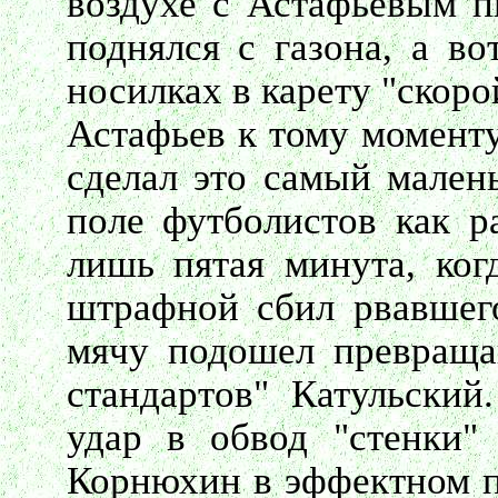
воздухе с Астафьевым п
поднялся с газона, а во
носилках в карету "скор
Астафьев к тому моменту
сделал это самый мален
поле футболистов как р
лишь пятая минута, ког
штрафной сбил рвавшего
мячу подошел превраща
стандартов" Катульский
удар в обвод "стенки"
Корнюхин в эффектном пр