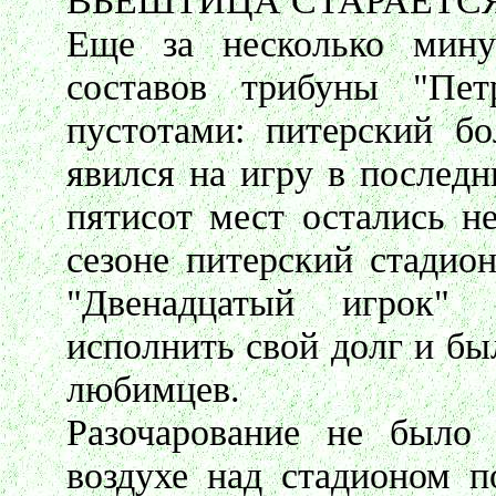
ВЬЕШТИЦА СТАРАЕТС
Еще за несколько мину
составов трибуны "Пет
пустотами: питерский бо
явился на игру в послед
пятисот мест остались н
сезоне питерский стадио
"Двенадцатый игрок" 
исполнить свой долг и бы
любимцев.
Разочарование не было
воздухе над стадионом п