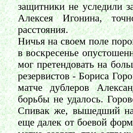
защитники не уследили з
Алексея Игонина, точ
расстояния.
Ничья на своем поле поро
в воскресенье опустошен
мог претендовать на боль
резервистов - Бориса Горо
матче дублеров Алексан
борьбы не удалось. Горо
Спивак же, вышедший на
еще далек от боевой форм