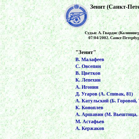
Зенит (Санкт-Пет
Судьи: А. Гвардис (Калинингра
07/04/2002. Санкт-Петербур
"Зенит"
В. Малафеев
С. Овсепян
В. Цветков
К. Лепехин
А. Игонин
Д. Угаров (А. Спивак, 81)
А. Катульский (Б. Горовой, 
К. Коноплев
А. Аршавин (М. Вьештица, 
М. Астафьев
А. Кержаков