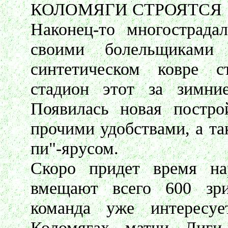
КОЛОМЯГИ СТРОЯТСЯ
Наконец-то многострада
своими болельщиками
синтетическом ковре с
стадион этот за зимни
Появилась новая постро
прочими удобствами, а т
пи"-ярусом.
Скоро придет время на
вмещают всего 600 зри
команда уже интересуе
Коломягах матчи Лиги 