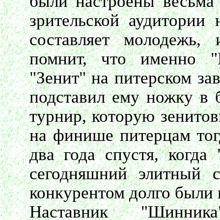
были настроены весьма
зрительской аудитории 
составляет молодежь,
помнит, что именно 
"Зенит" на питерском за
подставил ему ножку в 
турнир, которую зенитов
на финише питерцам тогд
два года спустя, когда
сегодняшний элитный с
конкурентом долго были
Наставник "Шинника