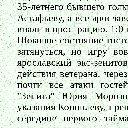
35-летнего бывшего голк
Астафьеву, а все яросла
впали в прострацию. 1:0 
Шоковое состояние госте
затянуться, но игру во
ярославский экс-зенито
действия ветерана, чере
почти все атаки гостей
"Зенита" Юрия Морозо
указания Коноплеву, пре
середине первого тайм