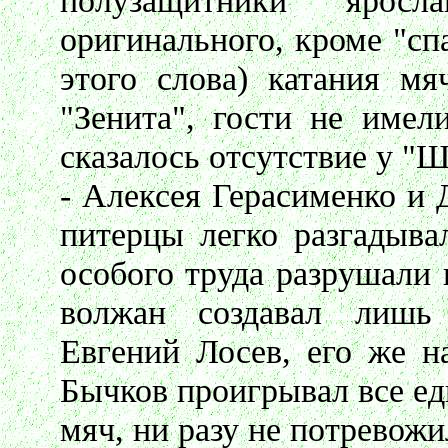
полузащитники ярос
оригинального, кроме "сп
этого слова) катания м
"Зенита", гости не имел
сказалось отсутствие у "
- Алексея Герасименко и 
питерцы легко разгадыва
особого труда разрушали 
волжан создавал лишь
Евгений Лосев, его же н
Бычков проигрывал все еди
мяч, ни разу не потревож