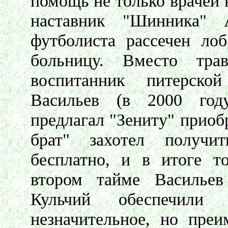
помощь не только врачей 
наставник "Шинника" 
футболиста рассечен лоб
больницу. Вместо тра
воспитанник питерск
Васильев (в 2000 году
предлагал "Зениту" приоб
брат" захотел получит
бесплатно, и в итоге т
втором тайме Васильев
Кульчий обеспечили
незначительное, но преи