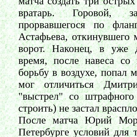
матча создать три острых
вратарь. Горовой, з
прорвавшегося по флан
Астафьева, откинувшего 
ворот. Наконец, в уже 
время, после навеса со
борьбу в воздухе, попал 
мог отличиться Дмит
"выстрел" со штрафного 
строить) не застал враспл
После матча Юрий Моро
Петербурге условий для 