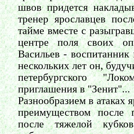
швов придется накладыв
тренер ярославцев посл
тайме вместе с разыграв
центре поля своих опп
Васильев - воспитанник 
нескольких лет он, буду
петербургского "Лок
приглашения в "Зенит"...
Разнообразием в атаках 
преимуществом после п
после тяжелой кубко