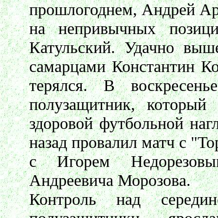
прошлогоднем, Андрей Ар
на непривычных позиц
Катульский. Удачно выш
самарцами Константин Ко
терялся. В воскресен
полузащитник, который 
здоровой футбольной нагл
назад провалил матч с "То
с Игорем Недорезов
Андреевича Морозова.
Контроль над середи