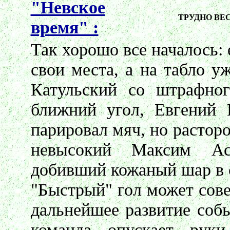
"Невское
ТРУДНО ВЕС
время" :
Так хорошо все началось: 
свои места, а на табло у
Катульский со штрафног
ближний угол, Евгений 
парировал мяч, но расторо
невысокий Максим Ас
добивший кожаный шар в 
"Быстрый" гол может сов
дальнейшее развитие соб
команда опускает руки