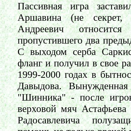
Пассивная игра застави
Аршавина (не секрет
Андреевич относитс
пропустившего два преды
С выходом серба Сарки
фланг и получил в свое р
1999-2000 годах в бытно
Давыдова. Вынужденная
"Шинника" - после игров
верховой мяч Астафьева 
Радосавлевича полузащ