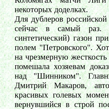
некоторых доделках.
Для дублеров российской
сейчас в самый раз.
синтетический) газон при
полем "Петровского". Хо
на чрезмерную жесткость 
помешала хозяевам доказ
над "Шинником". Глав
Дмитрий Макаров, авт
красивых голевых момен
вернувшийся в строй по