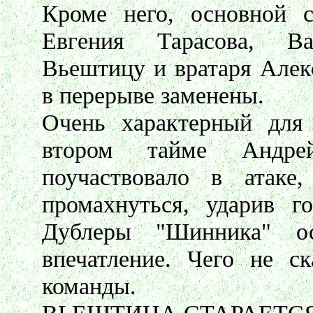
Кроме него, основной с
Евгения Тарасова, В
Вьештицу и вратаря Алек
в перерыве заменены.
Очень характерный для 
втором тайме Андрей
поучаствовало в атаке
промахнуться, ударив г
Дублеры "Шинника" о
впечатление. Чего не с
команды.