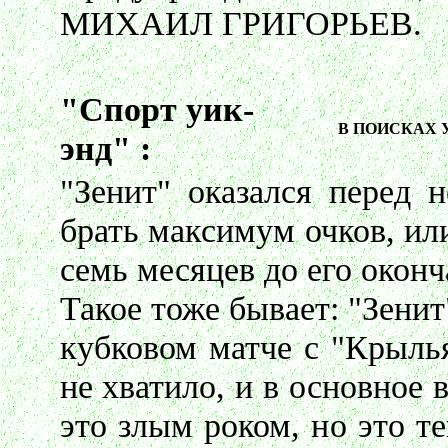
МИХАИЛ ГРИГОРЬЕВ.
"Спорт уик-
В ПОИСКАХ 
энд" :
"Зенит" оказался перед 
брать максимум очков, или
семь месяцев до его окон
Такое тоже бывает: "Зенит
кубковом матче с "Крыль
не хватило, и в основное
это злым роком, но это т