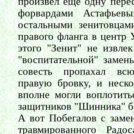
произвел еще одну пере
форвардами Астафье
остальными зенитовцам
правого фланга в центр 
этого "Зенит" не извлек
"воспитательной" замен
совесть пропахал вс
правую бровку, и неско
вполне могли воплотить
защитников "Шинника" бы
А вот Побегалов с заме
травмированного Радо