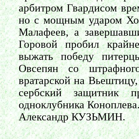
арбитром Гвардисом врем
но с мощным ударом Хо
Малафеев, а завершавш
Горовой пробил крайн
выжать победу питерц
Овсепян со штрафног
вратарской на Вьештицу,
сербский защитник п
одноклубника Коноплева
Александр КУЗЬМИН.