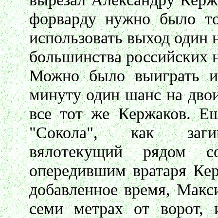
форварду нужно было то
использовать выход один н
большинства российских 
Можно было выиграть и
минуту один шанс на дво
все тот же Кержаков. Е
"Сокола", как загип
вялотекущий рядом 
опередившим вратаря Кер
добавленное время, Макс
семи метрах от ворот, 