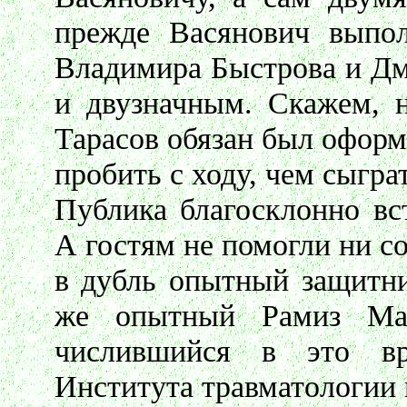
прежде Васянович выпол
Владимира Быстрова и Дм
и двузначным. Скажем, н
Тарасов обязан был оформ
пробить с ходу, чем сыгра
Публика благосклонно вс
А гостям не помогли ни с
в дубль опытный защитни
же опытный Рамиз Мам
числившийся в это вре
Института травматологии 