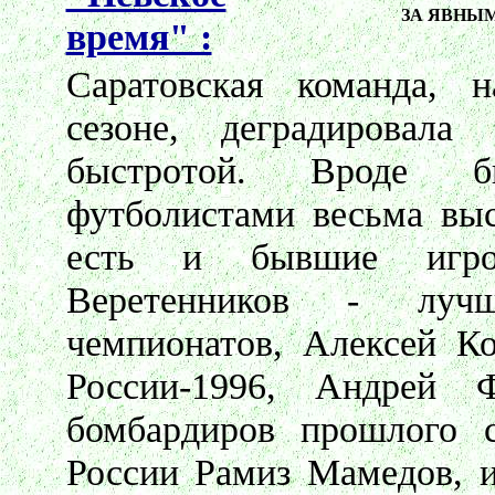
ЗА ЯВНЫ
время" :
Саратовская команда,
сезоне, деградировала
быстротой. Вроде б
футболистами весьма выс
есть и бывшие игро
Веретенников - луч
чемпионатов, Алексей Ко
России-1996, Андрей
бомбардиров прошлого с
России Рамиз Мамедов, и