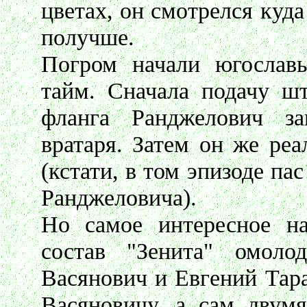
цветах, он смотрелся куда
получше.
Погром начали югослав
тайм. Сначала подачу ш
фланга Ранджелович з
вратаря. Затем он же реа
(кстати, в том эпизоде п
Ранджеловича).
Но самое интересное на
состав "Зенита" омоло
Васянович и Евгений Тара
Васяновичу, а сам двумя