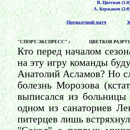
В. Цветков (1:0)
А. Кержаков (2:0)
Предыдущий матч
З
"СПОРТ-ЭКСПРЕСС" :
ЦВЕТКОВ РАЗРУ
Кто перед началом сезон
на эту игру команды буд
Анатолий Асламов? Но сл
болезнь Морозова (кстат
выписался из больницы 
одном из санаториев Лен
питерцев лишь встряхнул