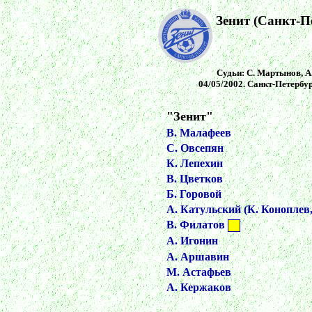
Зенит (Санкт-П
Судьи: С. Мартынов, А.
04/05/2002. Санкт-Петербур
"Зенит"
В. Малафеев
С. Овсепян
К. Лепехин
В. Цветков
Б. Горовой
А. Катульский (К. Коноплев,
В. Филатов
А. Игонин
А. Аршавин
М. Астафьев
А. Кержаков