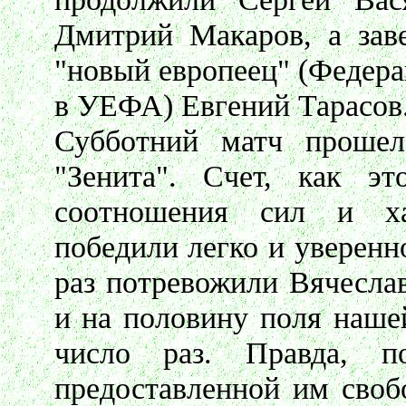
Дмитрий Макаров, а зав
"новый европеец" (Федера
в УЕФА) Евгений Тарасов
Субботний матч проше
"Зенита". Счет, как эт
соотношения сил и ха
победили легко и уверенн
раз потревожили Вячесла
и на половину поля наше
число раз. Правда, по
предоставленной им своб