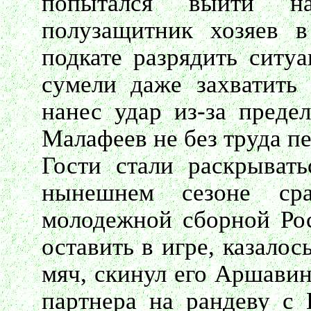
попытался выйти н
полузащитник хозяев 
подкате разрядить ситуа
сумели даже захватить
нанес удар из-за преде
Малафеев не без труда пе
Гости стали раскрывать
нынешнем сезоне сра
молодежной сборной Рос
оставить в игре, казало
мяч, скинул его Аршавин
партнера на рандеву с