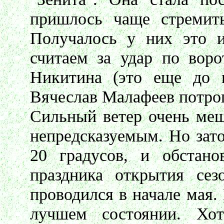
пришлось чаще стремит
Получалось у них это и
считаем за удар по вор
Никитина (это еще до г
Вячеслав Малафеев потрог
Сильный ветер очень меш
непредсказуемым. Но зато
20 градусов, и обстано
праздника открытия сез
проводился в начале мая.
лучшем состоянии. Хо