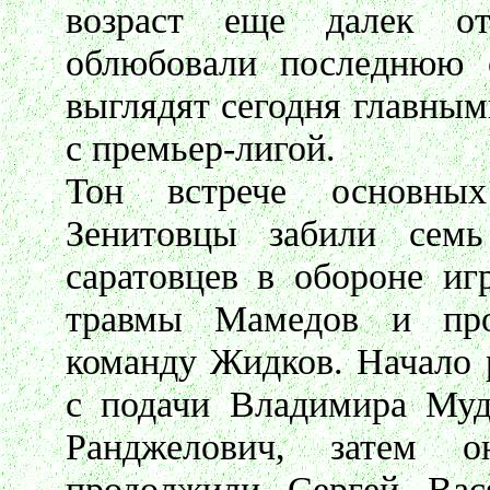
возраст еще далек от
облюбовали последнюю 
выглядят сегодня главным
с премьер-лигой.
Тон встрече основных
Зенитовцы забили семь
саратовцев в обороне и
травмы Мамедов и про
команду Жидков. Начало 
с подачи Владимира Муд
Ранджелович, затем о
продолжили Сергей Вас