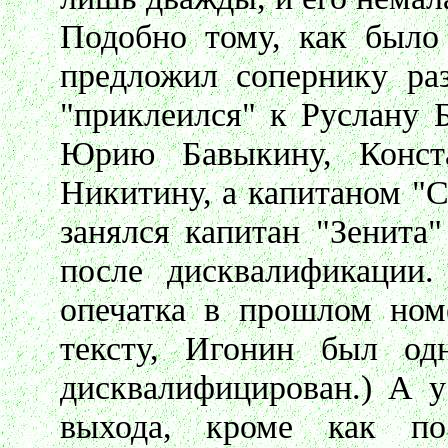
Подобно тому, как было 
предложил сопернику раз
"приклеился" к Руслану 
Юрию Бавыкину, Конст
Никитину, а капитаном "
занялся капитан "Зенита
после дисквалификации.
опечатка в прошлом номе
тексту, Игонин был од
дисквалифицирован.) А у
выхода, кроме как пос