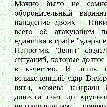
Можно было не сомнев
оборонительный вариан
нападение двоих - Ники
всего об атакующем по
единичка в графе "удары в
Напротив, "Зенит" созда
ситуаций, которые долгое
в качество. И лишь п
великолепный удар Валер
пяти, хозяева заиграли
довести счет до крупно
подтвердившим преим