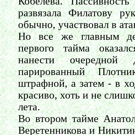
Кобелева. Пассивность
развязала Филатову ру
обычно, участвовал в ата
Но все же главным д
первого тайма оказал
нанести очередной 
парированный Плотни
штрафной, а затем - в х
красиво, хоть и не слишк
лета.
Во втором тайме Анато
Веретенникова и Никитин