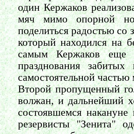
один Кержаков реализова
мяч мимо опорной ног
поделиться радостью со 
который находился на б
самым Кержаков еще р
празднования забитых 
самостоятельной частью 
Второй пропущенный гол
волжан, и дальнейший х
состоявшемся накануне 
резервисты "Зенита" о