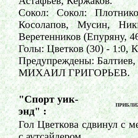
Астафьев, Кержаков.
Сокол: Сокол: Плотнико
Косолапов, Мусин, Ники
Веретенников (Епуряну, 46
Голы: Цветков (30) - 1:0, К
Предупреждены: Балтиев,
МИХАИЛ ГРИГОРЬЕВ.
"Спорт уик-
ПРИБЛИ
энд" :
Гол Цветкова сдвинул с м
с аутсайдером