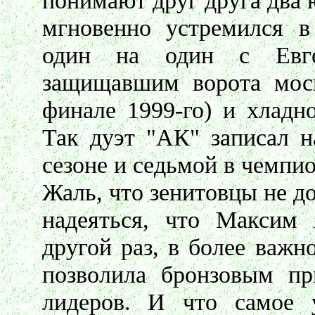
понимают друг друга два 
мгновенно устремился в
один на один с Евге
защищавшим ворота моск
финале 1999-го) и хладн
Так дуэт "АК" записал н
сезоне и седьмой в чемпио
Жаль, что зенитовцы не до
надеяться, что Максим 
другой раз, в более важн
позволила бронзовым пр
лидеров. И что самое у