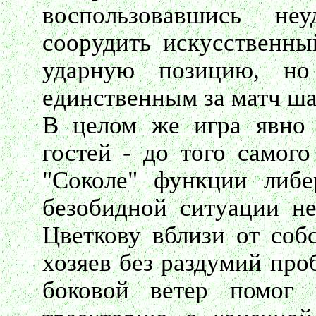
воспользовавшись не
соорудить искусственн
ударную позицию, но
единственным за матч ша
В целом же игра явно 
гостей - до того самог
"Соколе" функции либ
безобидной ситуации н
Цветкову вблизи от соб
хозяев без раздумий про
боковой ветер помог 