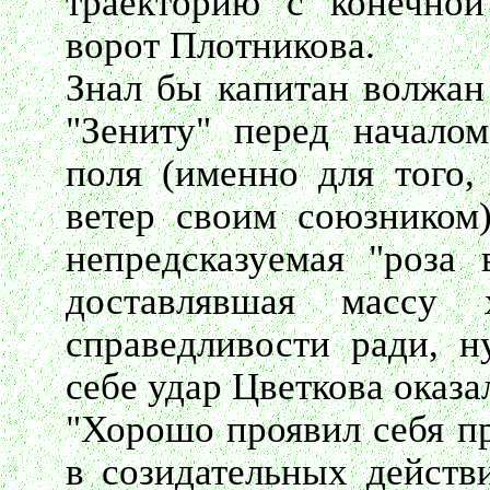
траекторию с конечной
ворот Плотникова.
Знал бы капитан волжан
"Зениту" перед начало
поля (именно для того,
ветер своим союзником)
непредсказуемая "роза в
доставлявшая массу х
справедливости ради, н
себе удар Цветкова оказ
"Хорошо проявил себя пр
в созидательных действ