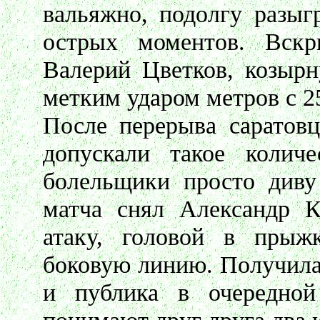
вальяжно, подолгу разыг
острых моментов. Вскр
Валерий Цветков, козыр
метким ударом метров с 2
После перерыва саратовц
допускали такое количе
болельщики просто диву
матча снял Александр К
атаку, головой в прыж
боковую линию. Получила
и публика в очередной