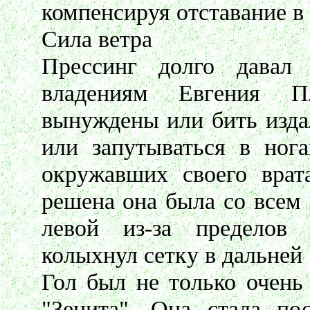
компенсируя отставание в 
Сила ветра
Прессинг долго давал
владениям Евгения П
вынуждены или бить издал
или запутываться в нога
окружавших своего врат
решена она была со всем
левой из-за пределов
колыхнул сетку в дальней 
Гол был не только очень
"Зенита". Она стала пос