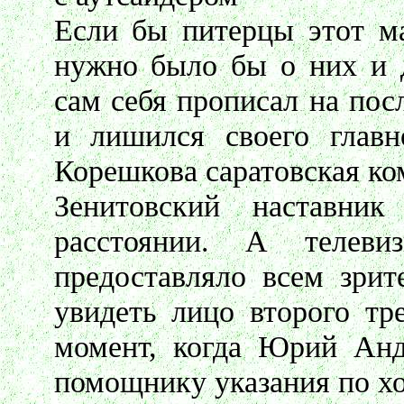
Если бы питерцы этот ма
нужно было бы о них и д
сам себя прописал на пос
и лишился своего главн
Корешкова саратовская ко
Зенитовский наставни
расстоянии. А телевиз
предоставляло всем зрит
увидеть лицо второго тр
момент, когда Юрий Анд
помощнику указания по хо