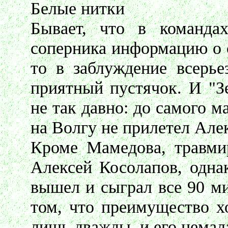
Белые нитки
Бывает, что в командах
соперника информацию о с
то в заблуждение всерье
приятный пустячок. И "Зе
не так давно: до самого м
на Волгу не прилетел Але
Кроме Мамедова, травми
Алексей Косолапов, одна
вышел и сыграл все 90 ми
том, что преимущество х
лишь дважды, и его немала