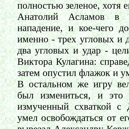
полностью зеленое, хотя 
Анатолий Асламов в 
нападение, и кое-чего д
именно - трех угловых и 
два угловых и удар - цел
Виктора Кулагина: справе
затем опустил флажок и у
В остальном же игру вел
был измениться, и это
измученный схваткой с 
умел освобождаться от е
вырезал Александру Кержа