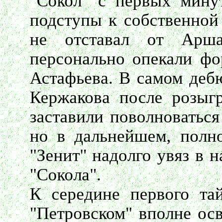
"Сокол" с первых мину
подступы к собственной
не отставал от Арш
персонально опекали фо
Астафьева. В самом дебю
Кержакова после розыг
заставили поволноваться
но в дальнейшем, полно
"Зенит" надолго увяз в 
"Сокола".
К середине первого тай
"Петровском" вполне осв