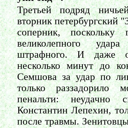
Третьей подряд ничье
вторник петербургский "
соперник, поскольку
великолепного удар
штрафного. И даже о
несколько минут до ко
Семшова за удар по лиц
только раззадорило 
пенальти: неудачно
Константин Лепехин, тол
после травмы. Зенитовцы