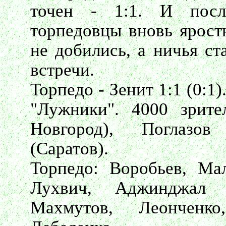
точен - 1:1. И после
торпедовцы вновь яростн
не добились, а ничья ст
встречи.
Торпедо - Зенит 1:1 (0:1
"Лужники". 4000 зрите
Новгород), Поглазов
(Саратов).
Торпедо: Воробьев, Мал
Лухвич, Аджинджал 
Махмутов, Леонченк