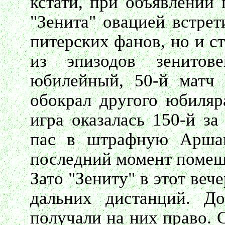
кстати, при объявлении 
"Зенита" овацией встрет
питерских фанов, но и с
из эпизодов зенитов
юбилейный, 50-й матч 
обокрал другого юбиляра
игра оказалась 150-й за
пас в штрафную Аршав
последний момент помеш
Зато "Зениту" в этот ве
дальних дистанций. Д
получали на них право. 