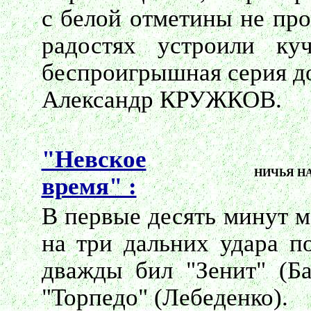
с белой отметины не про
радостях устроили ку
беспроигрышная серия до
Александр КРУЖКОВ.
"Невское
НИЧЬЯ НА
время" :
В первые десять минут м
на три дальних удара п
дважды бил "Зенит" (Б
"Торпедо" (Лебеденко).