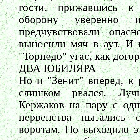
гости, прижавшись к
оборону уверенно
предчувствовали опасн
выносили мяч в аут. И
"Торпедо" угас, как дого
ДВА ЮБИЛЯРА
Но и "Зенит" вперед, к 
слишком рвался. Луч
Кержаков на пару с од
первенства пытались с
воротам. Но выходило э