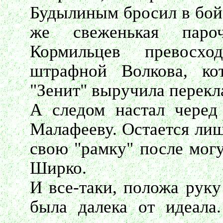
Будылиным бросил в бой 
же свеженькая паро
Кормильцев превосх
штрафной Волкова, ко
"Зенит" выручила перекл
А следом настал черед 
Малафееву. Остается лиш
свою "рамку" после могу
Ширко.
И все-таки, положа руку
была далека от идеала.