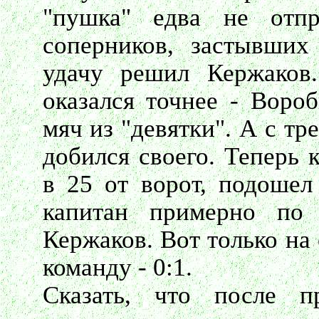
"пушка" едва не отпр
соперников, застывших
удачу решил Кержаков
оказался точнее - Воро
мяч из "девятки". А с тр
добился своего. Теперь 
в 25 от ворот, подошел
капитан примерно по
Кержаков. Вот только на
команду - 0:1.
Сказать, что после п