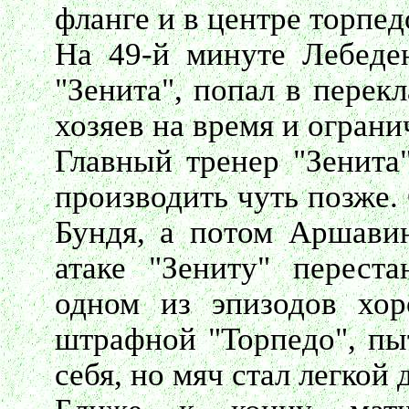
фланге и в центре торпед
На 49-й минуте Лебеде
"Зенита", попал в перек
хозяев на время и ограни
Главный тренер "Зенита
производить чуть позже.
Бундя, а потом Аршави
атаке "Зениту" перест
одном из эпизодов хо
штрафной "Торпедо", пыт
себя, но мяч стал легкой