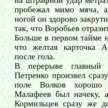
на штрафной удар метрах
пробежал мимо мяча, а
ногой он здорово закрут
так, что Воробьев отразить
Больше в первом тайме н
что желтая карточка 
после гола.
В перерыве главный 
Петренко произвел сраз
поле Волков хорошо
Малафеев был начеку, 
Кормильцев сразу же д