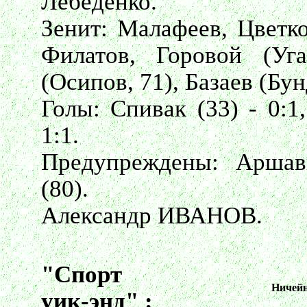
Лебеденко.
Зенит: Малафеев, Цветко
Филатов, Горовой (Уг
(Осипов, 71), Базаев (Бун
Голы: Спивак (33) - 0:1
1:1.
Предупреждены: Аршав
(80).
Александр ИВАНОВ.
"Спорт
Ничейн
уик-энд" :