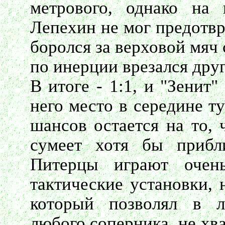
метрового, однако на 
Лепехин не мог предотвр
боролся за верховой мяч 
по инерции врезался друг
В итоге - 1:1, и "Зенит
него место в середине т
шансов остается на то, 
сумеет хотя бы прибли
Питерцы играют очень
тактические установки, 
который позволял в л
любого соперника, не хв