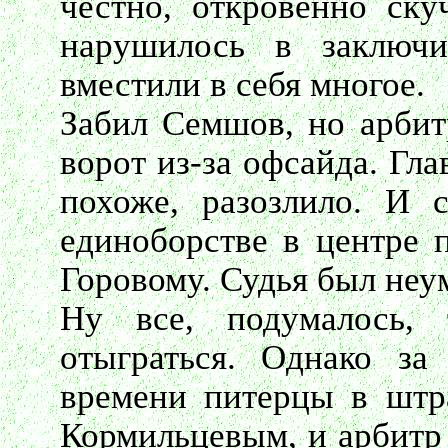
честно, откровенно ску
нарушилось в заключи
вместили в себя многое.
Забил Семшов, но арбит
ворот из-за офсайда. Гл
похоже, разозлило. И 
единоборстве в центре 
Горовому. Судья был неум
Ну все, подумалось, 
отыграться. Однако за
времени питерцы в штр
Кормильцевым, и арбитр 