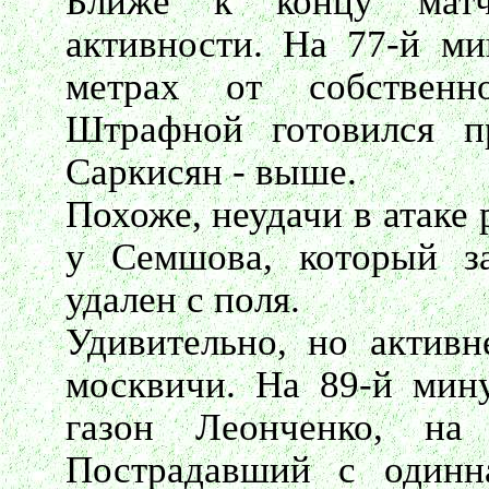
Ближе к концу матч
активности. На 77-й ми
метрах от собственн
Штрафной готовился п
Саркисян - выше.
Похоже, неудачи в атаке 
у Семшова, который з
удален с поля.
Удивительно, но активн
москвичи. На 89-й мин
газон Леонченко, н
Пострадавший с одинн