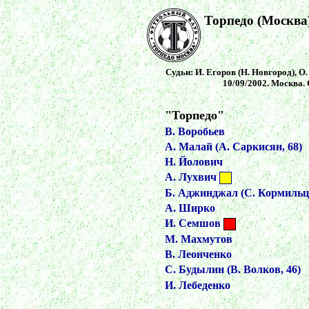
Торпедо (Москва)
Судьи: И. Егоров (Н. Новгород),
О.
10/09/2002. Москва.
"Торпедо"
В. Воробьев
А. Малай (А. Саркисян, 68)
Н. Йолович
А. Лухвич
Б. Аджинджал (С. Кормильце
А. Ширко
И. Семшов
М. Махмутов
В. Леонченко
С. Будылин (В. Волков, 46)
И. Лебеденко