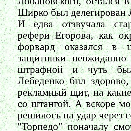
Лобановского, остался в
Ширко был делегирован 
И едва отзвучала стар
рефери Егорова, как о
форвард оказался в ц
защитники неожиданно 
штрафной и чуть был
Лебеденко бил здорово,
рекламный щит, на каки
со штангой. А вскоре мо
решилось на удар через с
"Торпедо" поначалу смо