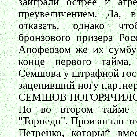
заиграли острее и агр
преувеличением. Да, 
отказать, однако чт
бронзового призера Росс
Апофеозом же их сумбу
конце первого тайма,
Семшова у штрафной гост
зацепивший ногу партнера
СЕМШОВ ПОГОРЯЧИЛ
Но во втором тайме 
"Торпедо". Произошло эт
Петренко, который вм