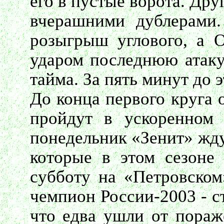
его в пустые ворота. Дру
вчерашними дублерами
розыгрыш углового, а 
ударом последнюю атаку
тайма. За пять минут до 
До конца первого круга 
пройдут в ускоренном
понедельник «Зенит» жду
которые в этом сезоне
субботу на «Петровском
чемпион России-2003 - с
что едва ушли от пораж