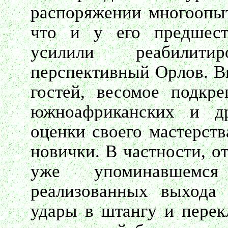
распоряжении многоопыт
что и у его предшест
усилили реабилит
перспективный Орлов. В
гостей, весомое подкре
южноафриканских и д
оценки своего мастерств
новички. В частности, о
уже упоминавшемс
реализованных выхода 
удары в штангу и перек