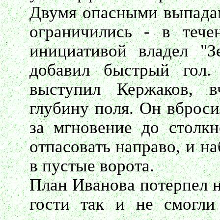
Двумя опасными выпадами
ограничились - в тече
инициативой владел "З
добавил быстрый гол.
выступил Кержаков, 
глубину поля. Он вброси
за мгновение до столк
отпасовать направо, и н
в пустые ворота.
План Иванова потерпел н
гости так и не смогли