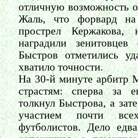
отличную возможность о
Жаль, что форвард на
прострел Кержакова,
наградили зенитовцев
Быстров отметились уд
хватило точности.
На 30-й минуте арбитр М
страстям: сперва за 
толкнул Быстрова, а зат
участием почти все
футболистов. Дело едв