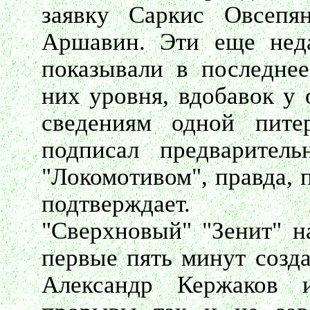
заявку Саркис Овсепя
Аршавин. Эти еще нед
показывали в последне
них уровня, вдобавок у 
сведениям одной пите
подписал предварител
"Локомотивом", правда, 
подтверждает.
"Сверхновый" "Зенит" н
первые пять минут созда
Александр Кержаков 