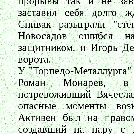
прорывы так и не зав
заставил себя долго ж
Спивак разыграли "сте
Новосадов ошибся н
защитником, и Игорь Де
ворота.
У "Торпедо-Металлурга"
Роман Монарев, в
потревоживший Вячесла
опасные моменты воз
Активен был на право
создавший на пару с 