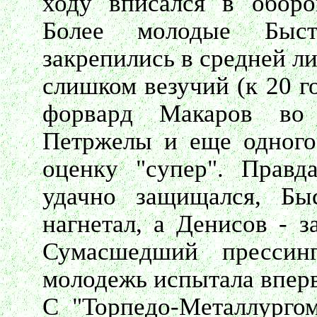
ходу вписался в оборо
Более молодые Быст
закрепились в средней ли
слишком везучий (к 20 г
форвард Макаров во 
Петржелы и еще одного
оценку "супер". Правд
удачно защищался, Бы
нагнетал, а Денисов - з
Сумасшедший прессинг
молодежь испытала впер
С "Торпедо-Металлургом