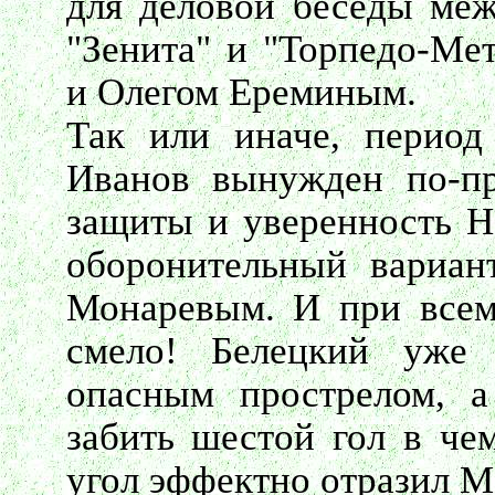
для деловой беседы ме
"Зенита" и "Торпедо-Ме
и Олегом Ереминым.
Так или иначе, период
Иванов вынужден по-пр
защиты и уверенность Н
оборонительный вариан
Монаревым. И при всем
смело! Белецкий уже 
опасным прострелом, 
забить шестой гол в че
угол эффектно отразил М