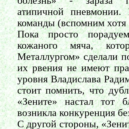
болезнь» - зараза п
атипичной пневмонии.
команды (вспомним хотя 
Пока просто порадуе
кожаного мяча, кот
Металлургом» сделали по
их рвения не имеют пра
уровня Владислава Радим
стоит помнить, что дуб
«Зените» настал тот б
возникла конкуренция бе
С другой стороны, «Зени