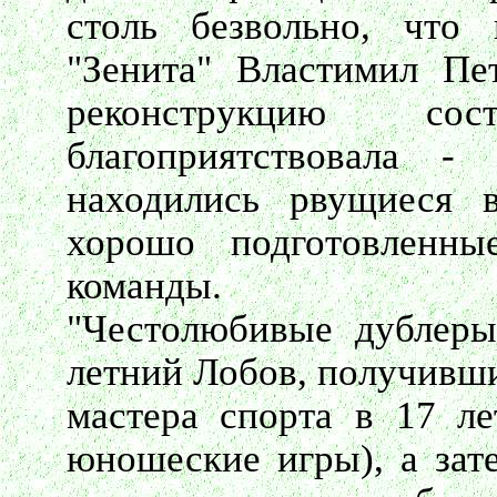
столь безвольно, что
"Зенита" Властимил Пе
реконструкцию со
благоприятствовала 
находились рвущиеся 
хорошо подготовленны
команды.
"Честолюбивые дублеры
летний Лобов, получивши
мастера спорта в 17 л
юношеские игры), а зат