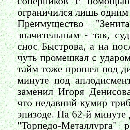
соперников с помощью 
ограничился лишь одним
Преимущество "Зени
значительным - так, суд
снос Быстрова, а на пос
чуть промешкал с ударом
тайм тоже прошел под ди
минуте под аплодисмен
заменил Игоря Денисова,
что недавний кумир триб
эпизоде. На 62-й минуте
"Торпедо-Металлурга" р