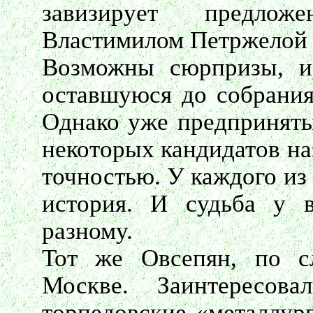
завизирует предлож
Властимилом Петржелой 
Возможны сюрпризы, и
оставшуюся до собрания
Однако уже предприняты
некоторых кандидатов на
точностью. У каждого из
история. И судьба у в
разному.
Тот же Овсепян, по с
Москве. Заинтересова
торпедовские «металлург