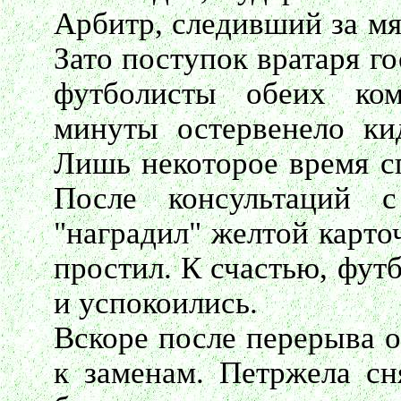
Арбитр, следивший за мя
Зато поступок вратаря г
футболисты обеих ко
минуты остервенело ки
Лишь некоторое время сп
После консультаций 
"наградил" желтой карто
простил. К счастью, фут
и успокоились.
Вскоре после перерыва о
к заменам. Петржела сн