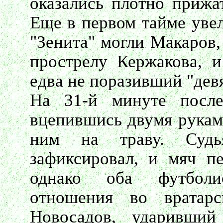
оказались плотно прижа
Еще в первом тайме увел
"Зенита" могли Макаров,
прострелу Кержакова, 
едва не поразивший "девя
На 31-й минуте после
вцепившись двумя руками
ним на траву. Судь
зафиксировал, и мяч пе
однако оба футболи
отношения во вратар
Новосадов, ударивший