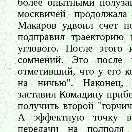
более опытными полуза
москвичей продолжала
Макаров удвоил счет п
подправил траекторию 
углового. После этого
сомнений. Это после 
отметивший, что у его 
на ничью". Наконец,
заставил Комадину прибе
получить второй "горчич
А эффектную точку в
передачи на полполя