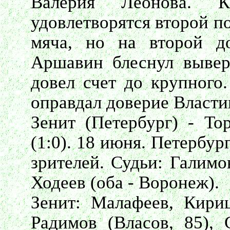
Валерия Леонова. К
удовлетворятся второй п
мяча, но на второй д
Аршавин блеснул вывер
довел счет до крупного
оправдал доверие Власт
Зенит (Петербург) - То
(1:0). 18 июня. Петербур
зрителей. Судьи: Галимо
Ходеев (оба - Воронеж).
Зенит: Малафеев, Кири
Радимов (Власов, 85), 