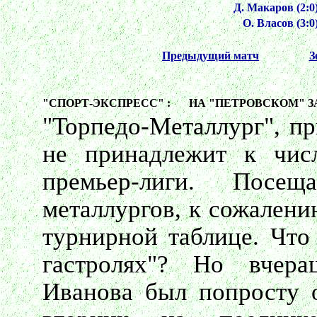
Д. Макаров (2:0)
О. Власов (3:0)
Предыдущий матч
З
"СПОРТ-ЭКСПРЕСС" :
НА "ПЕТРОВСКОМ" З
"Торпедо-Металлург", пр
не принадлежит к чис
премьер-лиги. Посе
металлургов, к сожалению
турнирной таблице. Что
гастролях"? Но вчер
Иванова был попросту 