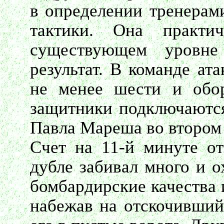
в определении тренерами
тактики. Она практ
существующем уровне
результат. В команде ат
не менее шести и обор
защитники подключаются 
Павла Мареша во втором 
Счет на 11-й минуте о
дубле забивал много и о
бомбардирские качества 
набежав на отскочивший 