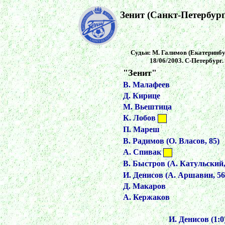
Зенит (Санкт-Петербург
Судьи: М. Галимов (Екатеринбур
18/06/2003. С-Петербург.
"Зенит"
В. Малафеев
Д. Кирице
М. Вьештица
К. Лобов
П. Мареш
В. Радимов (О. Власов, 85)
А. Спивак
В. Быстров (А. Катульский,
И. Денисов (А. Аршавин, 56
Д. Макаров
А. Кержаков
И. Денисов (1:0)