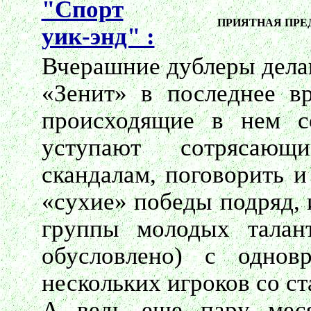
"Спорт
ПРИЯТНАЯ ПРЕ
уик-энд" :
Вчерашние дублеры дела
«Зенит» в последнее вр
происходящие в нем с
уступают сотрясающ
скандалам, поговорить и
«сухие» победы подряд, 
группы молодых талант
обусловлено) с одно
нескольких игроков со с
А ведь еще пару меся