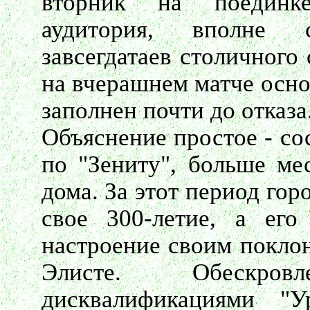
вторник на поединке
аудитория, вполне 
завсегдатаев столичного
на вчерашнем матче осно
заполнен почти до отказа
Объяснение простое - со
по "Зениту", больше ме
дома. За этот период гор
свое 300-летие, а его
настроение своим поклон
Элисте. Обескро
дисквалификациями "У