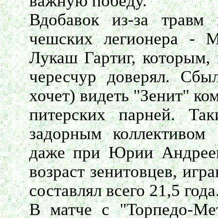
важную победу.
Вдобавок из-за травм
чешских легионера - 
Лукаш Гартиг, которым,
чересчур доверял. Сбыл
хочет) видеть "Зенит" к
питерских парней. Так
задорным коллективом 
даже при Юрии Андреев
возраст зенитовцев, игр
составлял всего 21,5 года
В матче с "Торпедо-Ме