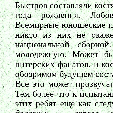
Быстров составляли кост
года рождения. Лоб
Всемирные юношеские иг
никто из них не окаже
национальной сборно
молодежную. Может быт
питерских фанатов, и ко
обозримом будущем сост
Все это может прозвуча
Тем более что к испыта
этих ребят еще как след