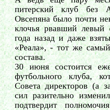
питерский клуб без 
Овсепяна было почти не
клочья рвавший левый 
года назад и даже взят
«Реала», - тот же самы
состава.
30 июня состоится еже
футбольного клуба, ко
Совета директоров (а з
сил разительно изменил
подтвердит полномочи