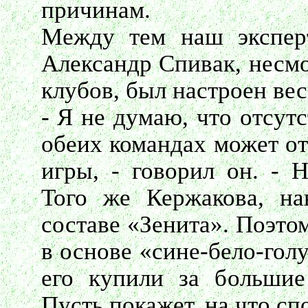
причинам.
Между тем наш эксперт
Александр Спивак, несмо
клубов, был настроен ве
- Я не думаю, что отсут
обеих командах может от
игры, - говорил он. - 
Того же Кержакова, на
составе «Зенита». Поэто
в основе «сине-бело-гол
его купили за большие 
Пусть покажет, на что сп