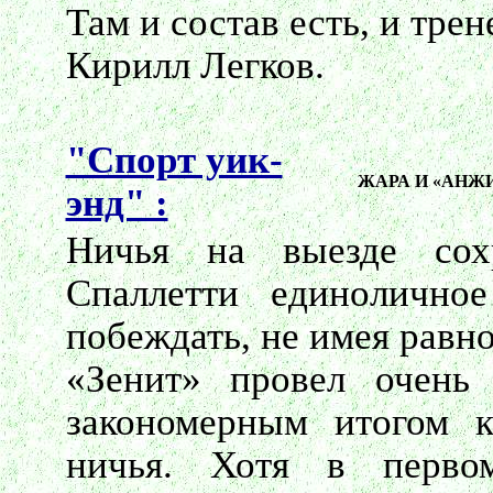
Там и состав есть, и тре
Кирилл Легков.
"Спорт уик-
ЖАРА И «АНЖ
энд" :
Ничья на выезде сох
Спаллетти единолично
побеждать, не имея равн
«Зенит» провел очень
закономерным итогом ко
ничья. Хотя в перво