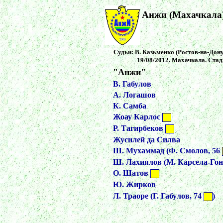
Анжи (Махачкала) 
Судьи: В. Казьменко (Ростов-на-Дону
19/08/2012. Махачкала. Стад
"Анжи"
В. Габулов
А. Логашов
К. Самба
Жоау Карлос
Р. Тагирбеков
Жусилей да Силва
Ш. Мухаммад (Ф. Смолов, 56
Ш. Лахиялов (М. Карсела-Гонс
О. Шатов
Ю. Жирков
Л. Траоре (Г. Габулов, 74
)