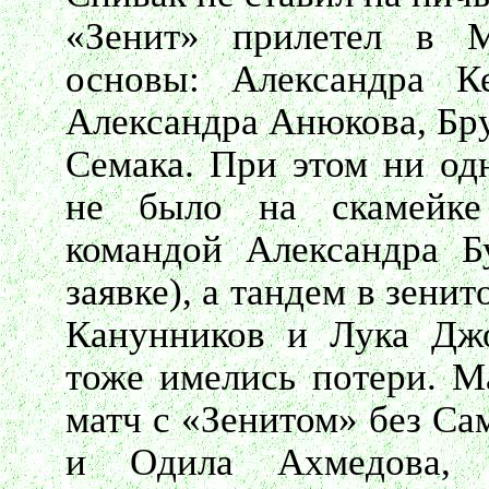
«Зенит» прилетел в М
основы: Александра К
Александра Анюкова, Бр
Семака. При этом ни одн
не было на скамейке
командой Александра Б
заявке), а тандем в зени
Канунников и Лука Джо
тоже имелись потери. М
матч с «Зенитом» без Са
и Одила Ахмедова, 