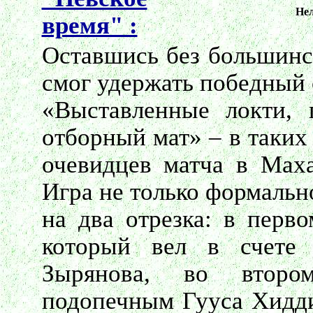
Не
время" :
Оставшись без большинст
смог удержать победный 
«Выставленные локти, 
отборный мат» – в таких
очевидцев матча в Маха
Игра не только формальн
на два отрезка: в перво
который вел в счете 
Зырянова, во второ
подопечным Гууса Хидди