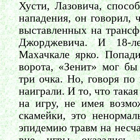
Хусти, Лазовича, спосо
нападения, он говорил, ч
выставленных на трансф
Джорджевича. И 18-л
Махачкале ярко. Попади
ворота, «Зенит» мог бы
три очка. Но, говоря по
наиграли. И то, что така
на игру, не имея возмо
скамейки, это ненормал
эпидемию травм на несча
вне игры оказались 