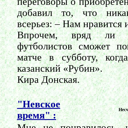
переговоры о приобретен
добавил то, что ника
всерьез: – Нам нравится 
Впрочем, вряд ли к
футболистов сможет п
матче в субботу, когд
казанский «Рубин».
Кира Донская.
"Невское
Нес
время" :
Мне не понравилось, 