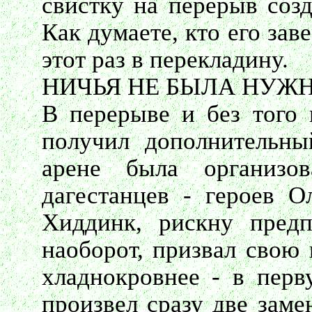
свистку на перерыв созд
Как думаете, кто его за
этот раз в перекладину.
НИЧЬЯ НЕ БЫЛА НУЖ
В перерыве и без того 
получил дополнительны
арене была организов
дагестанцев - героев 
Хиддинк, рискну предп
наоборот, призвал свою
хладнокровнее - в перв
произвел сразу две заме