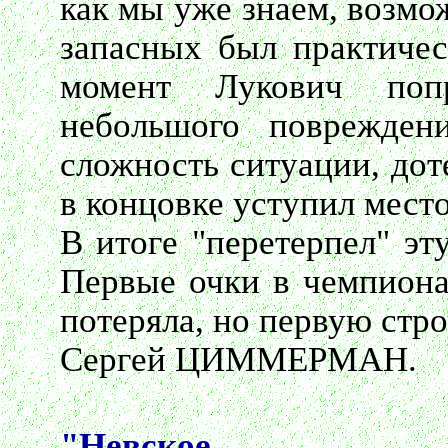
как мы уже знаем, возмо
запасных был практичес
момент Лукович поп
небольшого поврежден
сложность ситуации, дот
в концовке уступил мест
В итоге "перетерпел" эт
Первые очки в чемпионат
потеряла, но первую стро
Сергей ЦИММЕРМАН.
"Невское