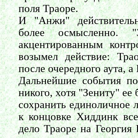
поля Траоре.
И "Анжи" действительн
более осмысленно. "
акцентированным контр
возымел действие: Тра
после очередного аута, а
Дальнейшие события пок
никого, хотя "Зениту" ее
сохранить единоличное л
к концовке Хиддинк все
дело Траоре на Георгия 