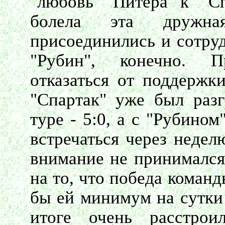
"любовь" Питера к "Спа
болела эта дружна
присоединились и сотруд
"Рубин", конечно. П
отказаться от поддержки
"Спартак" уже был раз
туре - 5:0, а с "Рубино
встречаться через недел
внимание не принимался 
на то, что победа коман
бы ей минимум на сутки 
итоге очень расстрои