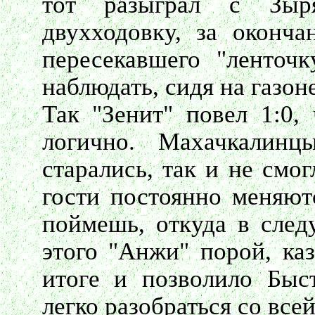
тот разыграл с Зыр
двухходовку, за оконча
пересекавшего "ленточ
наблюдать, сидя на газоне
Так "Зенит" повел 1:0,
логично. Махачкалин
старались, так и не смо
гости постоянно меняютс
поймешь, откуда в след
этого "Анжи" порой, каз
итоге и позволило Быс
легко разобраться со все