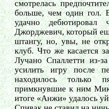
смотрелась предпочтите
больше, чем один гол. 
удачно дебютировал 
Джорджевич, который ещ
штангу, но, увы, не отк
клуб. Что же касается з
Лучано Спаллетти из-з
усилить игру после пе
находилось только 
примкнувшие к ним Мик
итоге «Анжи» удалось уй
Спивак не ставил на нич