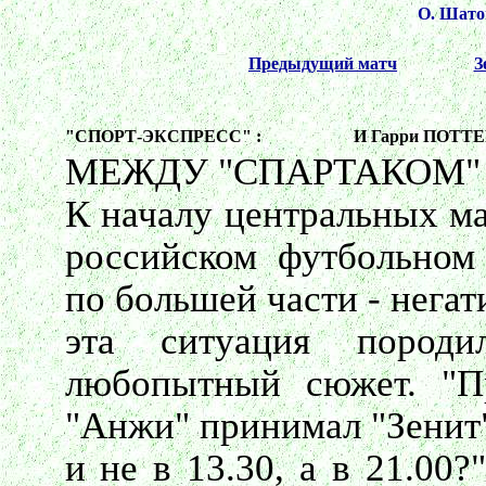
О. Шатов
Предыдущий матч
З
"СПОРТ-ЭКСПРЕСС" :
И Гарри ПОТТ
МЕЖДУ "СПАРТАКОМ" 
К началу центральных ма
российском футбольном
по большей части - нега
эта ситуация пород
любопытный сюжет. "П
"Анжи" принимал "Зенит" 
и не в 13.30, а в 21.00?