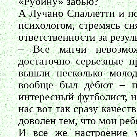
«Рубину» забью?
А Лучано Спаллетти и по
психологом, стремясь сн
ответственности за резуль
– Все матчи невозмо
достаточно серьезные п
вышли несколько моло
вообще был дебют – п
интересный футболист, н
нас вот так сразу качест
доволен тем, что мои реб
И все же настроение 