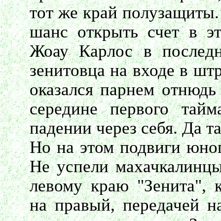
тот же край полузащиты.
шанс открыть счет в э
Жоау Карлос в послед
зенитовца на входе в ш
оказался парнем отнюдь 
середине первого тайм
падении через себя. Да та
Но на этом подвиги юног
Не успели махачкалинц
левому краю "Зенита", 
на правый, передачей н