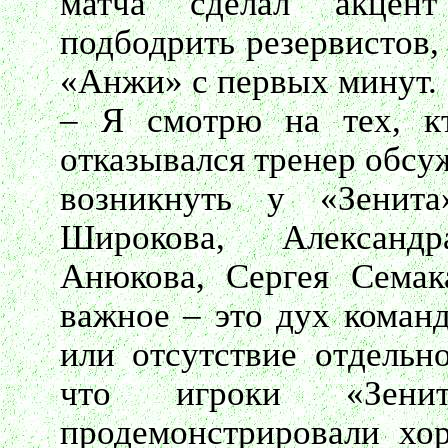
матча сделал акцент
подбодрить резервистов,
«Анжи» с первых минут.
– Я смотрю на тех, к
отказывался тренер обсу
возникнуть у «Зенита
Широкова, Александ
Анюкова, Сергея Сема
важное – это дух команд
или отсутствие отдельн
что игроки «Зени
продемонстрировали хо