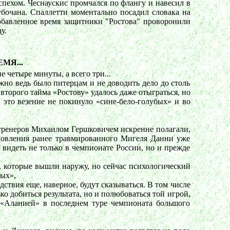
спехом. Чеснаускис промчался по флангу и навесил в
бочана. Спаллетти моментально посадил словака на
обавленное время защитники "Ростова" проворонили
у.
МЯ...
четыре минуты, а всего три...
жно ведь было питерцам и не доводить дело до столь
второго тайма «Ростову» удалось даже отыграться, но
 это везение не покинуло «сине-бело-голубых» и во
тренеров Михаилом Гершковичем искренне полагали,
ановления ранее травмированного Мигеля Данни уже
видеть не только в чемпионате России, но и прежде
, которые вышли наружу, но сейчас психологический
бых»,
ствия еще, наверное, будут сказываться. В том числе
о добиться результата, но и полюбоваться той игрой,
д «Аланией» в последнем туре чемпионата большого