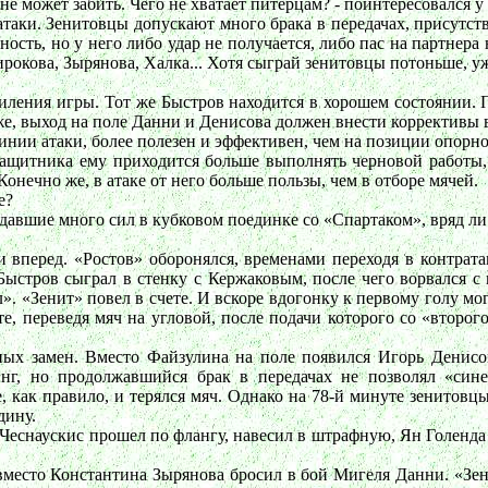
 не может забить. Чего не хватает питерцам? - поинтересовал
таки. Зенитовцы допускают много брака в передачах, присутств
сть, но у него либо удар не получается, либо пас на партнера
рокова, Зырянова, Халка... Хотя сыграй зенитовцы потоньше, уж
силения игры. Тот же Быстров находится в хорошем состоянии. П
 же, выход на поле Данни и Денисова должен внести коррективы в
линии атаки, более полезен и эффективен, чем на позиции опорн
защитника ему приходится больше выполнять черновой работы, с
нечно же, в атаке от него больше пользы, чем в отборе мячей.
е?
отдавшие много сил в кубковом поединке со «Спартаком», вряд л
перед. «Ростов» оборонялся, временами переходя в контратаку
 Быстров сыграл в стенку с Кержаковым, после чего ворвался 
л». «Зенит» повел в счете. И вскоре вдогонку к первому голу мо
те, переведя мяч на угловой, после подачи которого со «второ
нных замен. Вместо Файзулина на поле появился Игорь Денисо
нг, но продолжавшийся брак в передачах не позволял «сине
, как правило, и терялся мяч. Однако на 78-й минуте зенитов
дину.
с Чеснаускис прошел по флангу, навесил в штрафную, Ян Голенда
 вместо Константина Зырянова бросил в бой Мигеля Данни. «Зен