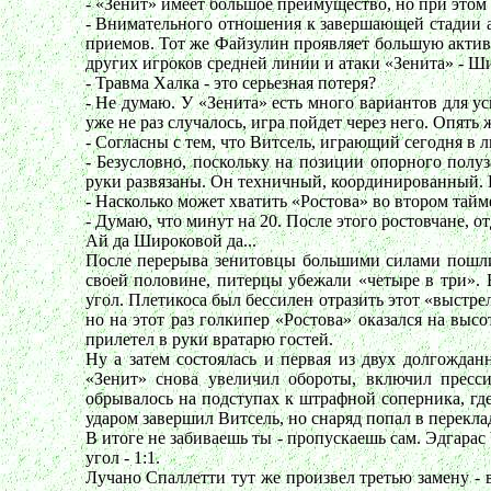
- «Зенит» имеет большое преимущество, но при этом
- Внимательного отношения к завершающей стадии а
приемов. Тот же Файзулин проявляет большую активно
других игроков средней линии и атаки «Зенита» - Ши
- Травма Халка - это серьезная потеря?
- Не думаю. У «Зенита» есть много вариантов для у
уже не раз случалось, игра пойдет через него. Опять
- Согласны с тем, что Витсель, играющий сегодня в 
- Безусловно, поскольку на позиции опорного полу
руки развязаны. Он техничный, координированный. Ко
- Насколько может хватить «Ростова» во втором тайм
- Думаю, что минут на 20. После этого ростовчане, 
Ай да Широковой да...
После перерыва зенитовцы большими силами пошли в
своей половине, питерцы убежали «четыре в три».
угол. Плетикоса был бессилен отразить этот «выстре
но на этот раз голкипер «Ростова» оказался на высо
прилетел в руки вратарю гостей.
Ну а затем состоялась и первая из двух долгожда
«Зенит» снова увеличил обороты, включил пресси
обрывалось на подступах к штрафной соперника, где
ударом завершил Витсель, но снаряд попал в перекла
В итоге не забиваешь ты - пропускаешь сам. Эдгара
угол - 1:1.
Лучано Спаллетти тут же произвел третью замену -