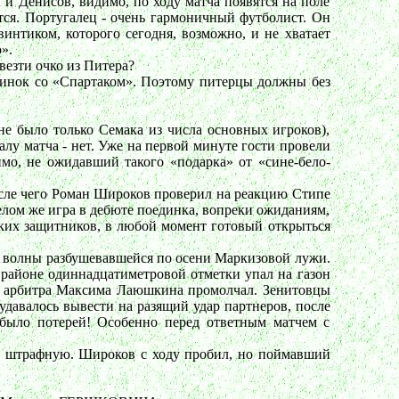
 и Денисов, видимо, по ходу матча появятся на поле
ется. Португалец - очень гармоничный футболист. Он
интиком, которого сегодня, возможно, и не хватает
».
везти очко из Питера?
единок со «Спартаком». Поэтому питерцы должны без
не было только Семака из числа основных игроков),
алу матча - нет. Уже на первой минуте гости провели
мо, не ожидавший такого «подарка» от «сине-бело-
сле чего Роман Широков проверил на реакцию Стипе
целом же игра в дебюте поединка, вопреки ожиданиям,
ских защитников, в любой момент готовый открыться
ак волны разбушевавшейся по осени Маркизовой лужи.
 районе одиннадцатиметровой отметки упал на газон
го арбитра Максима Лаюшкина промолчал. Зенитовцы
удавалось вывести на разящий удар партнеров, после
 было потерей! Особенно перед ответным матчем с
 в штрафную. Широков с ходу пробил, но поймавший