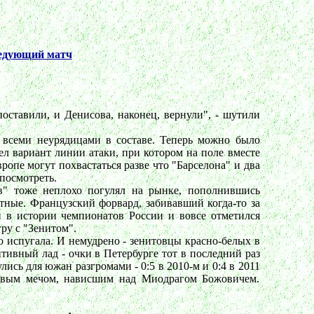
едующий матч
оставили, и Денисова, наконец, вернули", - шутили
всеми неурядицами в составе. Теперь можно было
ел вариант линии атаки, при котором на поле вместе
ропе могут похвастаться разве что "Барселона" и два
посмотреть.
ов" тоже неплохо погулял на рынке, пополнившись
ные. Французский форвард, забивавший когда-то за
н в истории чемпионатов России и вовсе отметился
ру с "Зенитом".
о испугала. И немудрено - зенитовцы красно-белых в
итивный лад - очки в Петербурге тот в последний раз
лись для южан разгромами - 0:5 в 2010-м и 0:4 в 2011
ловым мечом, нависшим над Миодрагом Божовичем.