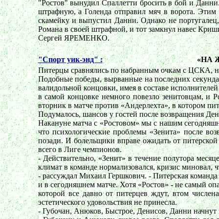
"Ростов" вынудил Спаллетти бросить в бой и Данни.
штрафную, а Голенда отправил мяч в ворота. Этим
скамейку и выпустил Данни. Однако не португалец
Романа в своей штрафной, и тот замкнул навес Криши
Сергей ЯРЕМЕНКО.
"Спорт уик-энд" :
«НА 
Питерцы сравнялись по набранным очкам с ЦСКА, но 
Подобные победы, вырванные на последних секундах 
валидольной концовки, имея в составе исполнителей 
в самой концовке немного повезло зенитовцам, и Р
вторник в матче против «Андерлехта», в котором пи
Подумалось, шансов у гостей после возвращения Ден
Накануне матча с «Ростовом» мы с нашим сегодняш
что психологические проблемы «Зенита» после воз
позади. И болельщики вправе ожидать от питерской
всего в Лиге чемпионов.
- Действительно, «Зенит» в течение полутора меся
климат в команде нормализовался, кризис миновал, ч
- рассуждал Михаил Гершкович. - Питерская команда 
и в сегодняшнем матче. Хотя «Ростов» - не самый оп
которой все давно от питерцев ждут, втом числен
эстетического удовольствия не принесла.
- Губочан, Анюков, Быстрое, Денисов, Данни начнут 