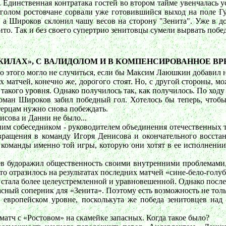
 Единственная контратака гостей во втором тайме увенчалась у
 голом ростовчане сорвали уже готовившийся выход на поле Гу
, а Широков склонил чашу весов на сторону "Зенита". Уже в д
то. Так и без своего супертрио зенитовцы сумели вырвать побед
ЖИЛАХ», С ВАЛИДОЛОМ И В КОМПЕНСИРОВАННОЕ ВРЕ
этого могло не случиться, если бы Максим Лаюшкин добавил не 
матчей, конечно же, дорогого стоят. Но, с другой стороны, мо
такого уровня. Однако получилось так, как получилось. По ходу 
оман Широков забил победный гол. Хотелось бы теперь, чтобы
терцам нужно снова побеждать.
исова и Данни не было...
ним собеседником - руководителем объединения отечественных 
вращения в команду Игоря Денисова и окончательного восст
 команды именно той игры, которую они хотят в ее исполнении 
цев будоражил общественность своими внутренними проблемами
то отразилось на результатах последних матчей «сине-бело-голу
стала более целеустремленной и уравновешенной. Однако послед
асный соперник для «Зенита». Поэтому есть возможность не тольк
а европейском уровне, посколькута же победа зенитовцев на
матч с «Ростовом» на скамейке запасных. Когда такое было?