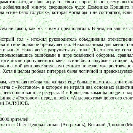
 грамотно отодвигали игру от своих ворот, и по всему вых
ей добавленной минуте свершилось чудо: Доменико Кришито 
беда «сине-бело-голубых», которая могла бы и не состояться, е
всем не такой, как мы с вами предполагали. В чем, на ваш взг
ыстрый гол, - итожил руководитель объединения отечественн
овать свое большое преимущество. Неожиданным для меня стал
остовчанам стало легче разрушать их атаки. До ответного гол
оспользовавшись ошибками в игре хозяйской обороны, сравня
итоге после пропущенного мяча «сине-бело-голубые» сникли и,
ако в самой концовке хозяевам немного повезло: уже ростовчане
я. Хотя в целом победа питерцев была логичной и предсказуемой
 вам, что такая победа «на жилах» еще больше вымотала зенито
 матча с «Ростовом», в котором не играли два основных защит
ть неиспользованные ресурсы. И в Брюссель команда поедет с хо
единке с «Ростовом» перед игрой с «Андерлехтом» дорогого стои
рей ГАЛУНОВ.
0000 зрителей.
енты - Олег Целовальников (Астрахань), Виталий Дроздов (Мос