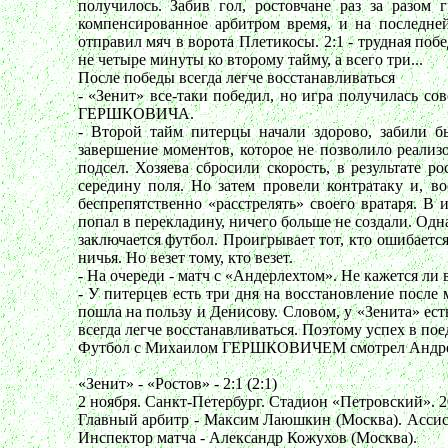
получилось. Забив гол, ростовчане раз за разом
компенсированное арбитром время, и на последн
отправил мяч в ворота Плетикосы. 2:1 - трудная по
не четыре минуты ко второму тайму, а всего три...
После победы всегда легче восстанавливаться
- «Зенит» все-таки победил, но игра получилась со
ГЕРШКОВИЧА.
- Второй тайм питерцы начали здорово, забили б
завершение моментов, которое не позволило реализ
подсел. Хозяева сбросили скорость, в результате р
середину поля. Но затем провели контратаку и, в
беспрепятственно «расстрелять» своего вратаря. В 
попал в перекладину, ничего больше не создали. Одн
заключается футбол. Проигрывает тот, кто ошибаетс
ничья. Но везет тому, кто везет.
- На очереди - матч с «Андерлехтом». Не кажется ли
- У питерцев есть три дня на восстановление после
пошла на пользу и Денисову. Словом, у «Зенита» ес
всегда легче восстанавливаться. Поэтому успех в по
Футбол с Михаилом ГЕРШКОВИЧЕМ смотрел Анд
«Зенит» - «Ростов» - 2:1 (2:1)
2 ноября. Санкт-Петербург. Стадион «Петровский». 2
Главный арбитр - Максим Лаюшкин (Москва). Ассист
Инспектор матча - Александр Кожухов (Москва).