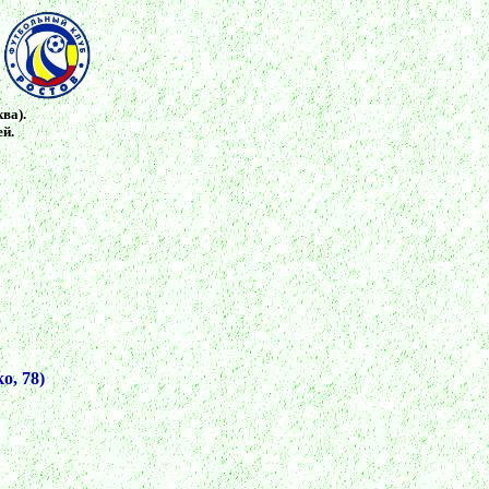
ва).
ей.
о, 78)