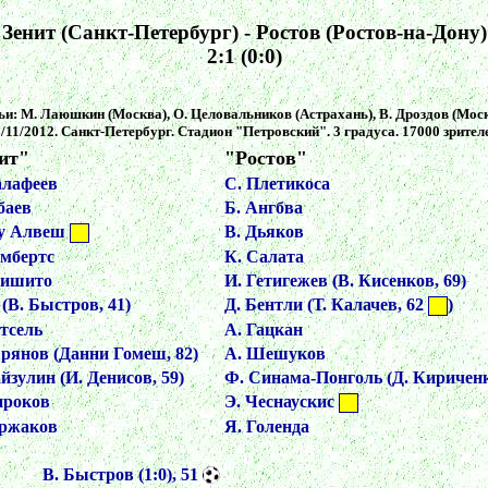
Зенит (Санкт-Петербург) - Ростов (Ростов-на-Дону)
2:1 (0:0)
ьи: М. Лаюшкин (Москва), О. Целовальников (Астрахань), В. Дроздов (Моск
/11/2012. Санкт-Петербург. Стадион "Петровский". 3 градуса. 17000 зрител
ит"
"Ростов"
алафеев
С. Плетикоса
баев
Б. Ангбва
у Алвеш
В. Дьяков
омбертс
К. Салата
ришито
И. Гетигежев (В. Кисенков, 69)
(В. Быстров, 41)
Д. Бентли (Т. Калачев, 62
)
тсель
А. Гацкан
рянов (Данни Гомеш, 82)
А. Шешуков
йзулин (И. Денисов, 59)
Ф. Синама-Понголь (Д. Кириченк
ироков
Э. Чеснаускис
ержаков
Я. Голенда
В. Быстров (1:0), 51