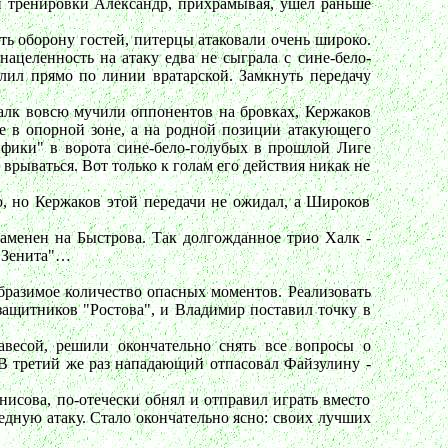
й тренировки Александр, прихрамывая, ушел раньше
ь оборону гостей, питерцы атаковали очень широко.
целенность на атаку едва не сыграла с сине-бело-
ил прямо по линии вратарской. Замкнуть передачу
алк вовсю мучили оппонентов на бровках, Кержаков
е в опорной зоне, а на родной позиции атакующего
нфики" в ворота сине-бело-голубых в прошлой Лиге
рываться. Вот только к голам его действия никак не
, но Кержаков этой передачи не ожидал, а Широков
заменен на Быстрова. Так долгожданное трио Халк -
 "Зенита"…
образимое количество опасных моментов. Реализовать
защитников "Ростова", и Владимир поставил точку в
авесой, решили окончательно снять все вопросы о
 В третий же раз нападающий отпасовал Файзулину -
нисова, по-отечески обнял и отправил играть вместо
редную атаку. Стало окончательно ясно: своих лучших