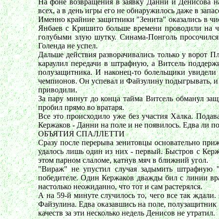
На фоне возвращения в заявку Данни и Денисова н
всех, а в день игры его не обнаружилось даже в зап
Именно крайние защитники "Зенита" оказались в чи
Янбаев с Кришито больше времени проводили на чу
голубыми злую шутку. Синама-Понголь просочился
Голенда не успел.
Дальше действия разворачивались только у ворот 
караулил передачи в штрафную, а Витсель поддерж
полузащитника. И наконец-то болельщики увидели 
чемпионов. Он успевал и Файзулину подыгрывать, и 
приводили.
За пару минут до конца тайма Витсель обманул за
пробил прямо во вратаря.
Все это происходило уже без участия Халка. Подав
Кержаков - Данни на поле и не появилось. Едва ли п
ОБЪЯТИЯ СПАЛЛЕТТИ
Сразу после перерыва зенитовцы основательно прижа
удалось лишь один из них - первый. Быстров с Кер
этом парном слаломе, катнув мяч в ближний угол.
"Вираж" не упустил случая задымить штрафную "Р
победителе. Один Кержаков дважды бил с линии вра
настолько неожиданно, что тот и сам растерялся.
А на 59-й минуте случилось то, чего все так ждали
Файзулина. Едва оказавшись на поле, полузащитник в
качеств за эти несколько недель Денисов не утратил.