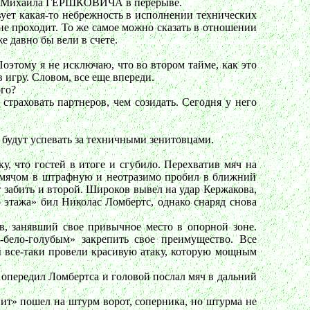
ся у Михаила ГЕРШКОВИЧА в перерыве.
ует какая-то небрежность в исполнении технических
 не проходит. То же самое можно сказать в отношении
е давно бы вели в счете.
оэтому я не исключаю, что во втором тайме, как это
 игру. Словом, все еще впереди.
ого?
траховать партнеров, чем созидать. Сегодня у него
и будут успевать за техничными зенитовцами.
, что гостей в итоге и сгубило. Перехватив мяч на
с мячом в штрафную и неотразимо пробил в ближний
г забить и второй. Широков вывел на удар Кержакова,
го этажа» бил Николас Ломбертс, однако снаряд снова
в, занявший свое привычное место в опорной зоне.
-бело-голубым» закрепить свое преимущество. Все
цы все-таки провели красивую атаку, которую мощным
 опередил Ломбертса и головой послал мяч в дальний
ит» пошел на штурм ворот, соперника, но штурма не