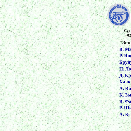
Суд
02
"Зен
В. М
Р. Ян
Брун
Н. Л
Д. К
Халк 
А. Ви
К. Зы
В. Фа
Р. Ш
А. К