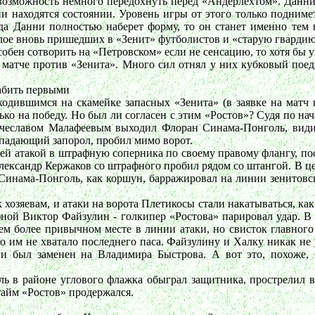
 возможность немного передохнуть перед «Андерлехтом». Данни
ни находятся состоянии. Уровень игры от этого только подним
да Данни полностью наберет форму, то он станет именно тем в
елое вновь пришедших в «Зенит» футболистов и «старую гвардию
особен сотворить на «Петровском» если не сенсацию, то хотя бы у
 в матче против «Зенита». Много сил отнял у них кубковый по
забить первыми
аходившимся на скамейке запасных «Зенита» (в заявке на матч 
о на победу. Но был ли согласен с этим «Ростов»? Судя по нач
ячеславом Малафеевым выходил Флоран Синама-Понголь, види
ападающий запорол, пробил мимо ворот.
ей атакой в штрафную соперника по своему правому флангу, по
 Александр Кержаков со штрафного пробил рядом со штангой. В 
а Синама-Понголь, как коршун, барражировал на линии зенитов
хозяевам, и атаки на ворота Плетикосы стали накатываться, к
фной Виктор Файзулин - голкипер «Ростова» парировал удар. В
воем более привычном месте в линии атаки, но свисток главно
о им не хватало последнего паса. Файзулину и Халку никак не 
 и был заменен на Владимира Быстрова. А вот это, похоже,
ль в районе углового флажка обыграл защитника, прострелил
тайм «Ростов» продержался.