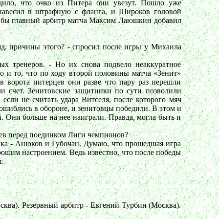
одило, что очко из Питера они увезут. Пошло уже
навесил в штрафную с фланга, и Широков головой
сли бы главный арбитр матча Максим Лаюшкин добавил
ляд, причины этого? - спросил после игры у Михаила
ых тренеров. - Но их снова подвело неаккуратное
о и то, что по ходу второй половины матча «Зенит»
а в ворота питерцев они разве что пару раз перешли
ли счет. Зенитовские защитники по сути позволили
 если не считать удара Витселя, после которого мяч
 ошиблись в обороне, и зенитовцы победили. В этом и
. Они больше на нее наиграли. Правда, могла быть и
вцев перед поединком Лиги чемпионов?
ника - Анюков и Губочан. Думаю, что прошедшая игра
рошим настроением. Ведь известно, что после победы
т.
ква). Резервный арбитр - Евгений Турбин (Москва).