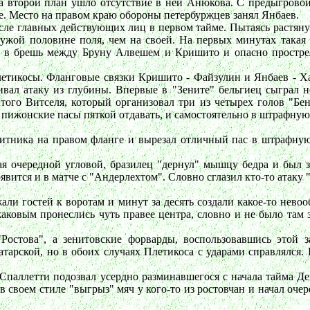
а второй план ушло отсутствие в ней Анюкова. С предыгрово
асе. Место на правом краю обороны петербуржцев занял Янбаев.
сле главных действующих лиц в первом тайме. Пытаясь растянут
жой половине поля, чем на своей. На первых минутах такая на
 в брешь между Бруну Алвешем и Кришито и опасно прострел
Плетикосы. Фланговые связки Кришито - Файзулин и Янбаев - Х
ивал атаку из глубины. Впервые в "Зените" бельгиец сыграл н
того Витселя, который организовал три из четырех голов "Бе
пижонские пасы пяткой отдавать, и самостоятельно в штрафную в
щитника на правом фланге и вырезал отличный пас в штрафную
ая очередной угловой, бразилец "дернул" мышцу бедра и был 
оявится и в матче с "Андерлехтом". Словно сглазил кто-то атаку
ли гостей к воротам и минут за десять создали какое-то нево
жаковым пронеслись чуть правее центра, словно и не было там 
остова", а зенитовские форварды, воспользовавшись этой з
тарской, но в обоих случаях Плетикоса с ударами справлялся.
. Спаллетти подозвал усердно разминавшегося с начала тайма Де
 своем стиле "выгрыз" мяч у кого-то из ростовчан и начал оче