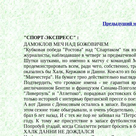
Предыдущий м
"СПОРТ-ЭКСПРЕСС" :
ДАМОКЛОВ МЕЧ НАД БОЖОВИЧЕМ
"Кубковая победа "Ростова" над "Спартаком" так в
журналисты, наблюдавшие в четверг за предматчевой
Шутки шутками, но именно к матчу с командой М
продемонстрировать всем, ради чего, собственно, т
оказались бы Халк, Кержаков и Данни. Кое-кто из бо
"Манчестера". На бумаге трио действительно выгляди
Подтвердить, что громкие имена - не гарантия я
англичанином Бентли и французом Синама-Понголем
"Ливерпуль" и "Атлетико", порадовал ростовских 
только историей с интервью британской прессе о поез
А вот Данни с Денисовым остались в запасе. Видимо
этом сезоне тоже обыгрывали, и очень убедительно. 
брал 6 лет назад. И с тех же пор не забивал на "Пет
году. К тому же присутствие в запасе футболис
Попробуй угадай, когда Спаллетти решит бросить в б
ХАЛК ДАННИ НЕ ДОЖДАЛСЯ