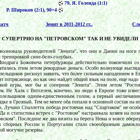
79, Я. Голенда (1:1)
Р. Широков (2:1), 90+4
атч
Зенит в 2011-2012 гг..
Сл
СУПЕРТРИО НА "ПЕТРОВСКОМ" ТАК И НЕ УВИДЕЛИ
зволновала руководителей "Зенита", что они и Данни на ноги п
 тренировкой сине-бело-голубых.
иодрага Божовича петербуржцы действительно покончили со 
ратились этим летом рекордные деньги. Особо волнующе выгляд
лельщиков рискнул заявить, что более сильным нападением в Ев
т потрясающе, но как оно найдет общий язык на поле, еще надо 
ркой игры, мог бы и соперник "Зенита". Этим летом "Рост
. Не Халк с Витселем, конечно, но люди в Европе тоже извест
болельщиков одним-единственным голом, а первый англичани
дке в Грозный. Тем не менее оба попали в основной состав на иг
, Лучано Спаллетти победа ростовчан над "Спартаком" не особ
Да и статистика встреч с "Ростовом" настраивала хозяев на поз
ровском". Последние же два визита на берега Невы и вовсе оберну
тов сборных России и Португалии стало своеобразным дамок
ой могучие резервы.