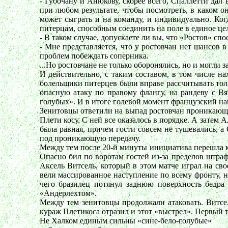
- Губочану и Анюкову, скорее всего, Спаллетти дал
при любом результате, чтобы посмотреть, в каком о
может сыграть и на команду, и индивидуально. Ког
питерцам, способным соединить на поле в единое ц
- В таком случае, допускаете ли вы, что «Ростов» сп
- Мне представляется, что у ростовчан нет шансов
проблем побеждать соперника.
...Но ростовчане не только оборонялись, но и могли 
И действительно, с таким составом, в том числе н
болельщики питерцев были вправе рассчитывать тольк
опасную атаку по правому флангу, на рандеву с В
голубых». И в итоге голевой момент французский н
Зенитовцы ответили на выпад ростовчан проникающ
Плети косу. С ней все оказалось в порядке. А затем
была равная, причем гости совсем не тушевались, 
под проникающую передачу.
Между тем после 20-й минуты инициатива перешла к 
Опасно бил по воротам гостей из-за пределов штра
Аксель Витсель, который в этом матче играл на с
вели массированное наступление по всему фронту, н
чего бразилец потянул заднюю поверхность бедра
«Андерлехтом».
Между тем зенитовцы продолжали атаковать. Витсе
кураж Плетикоса отразил и этот «выстрел». Первый 
Не Халком единым сильны «сине-бело-голубые»