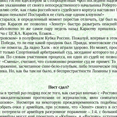
авил гостей вдесятером за стопроцентный «фол последней надеж
ми указаниями от своего непосредственного начальника Роберто 
ляю себе, как глава российского судейского корпуса наставлял К
яции пенальти! Постарайся не стать еще одним клоуном!»
рестарался, в определенный момент перестав отличать, где был
ери Карасев не позволил «Зениту» быстро разыграть опасней
 абсолютно то же самое пару недель назад Карасеву пришлось
ча с ЦСКА. Карасев, Еськов...
етровском» в полуфинале Кубка России. Пожалуй, впервые в это
 Победы, то ли еще какой праздник был. Правда, зенитовские ста
не помогла. Да ладно Халк - все играли здорово. Но может, прос
т только Спортивный арбитражный суд, заседание которого по д
ая. По словам участников процесса, ни один из судей не позво
 «Смены», считают, что соломоново решение суд не примет. То
 поражение, засчитанное сине-бело-голубым, либо техническое 
лика. Но, как бы там ни было, в беспристрастности Лозанны у нас
Пост сдал?
ы в третий раз подряд после того, как сыграл вничью с «Росто
озакидательскими прогнозами от журналистов, явно симпа
кизово». Несмотря на некоторую преждевременность подобных
брать очки у армейцев, при условии, что «Зенит» своего в ос
потерпела от армейцев разгромное поражение – 1:4, с большо
армейцы могут ещё проиграть и «Кубани», и «Ростову», уступив 