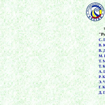
1
"Р
С. 
В. 
В. 
М. 
Т. 
Т. 
А.
Р. 
Э. 
Г. 
Д. 