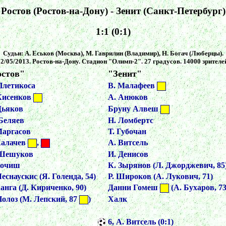
Ростов (Ростов-на-Дону) - Зенит (Санкт-Петербург)
1:1 (0:1)
Судьи: А. Еськов (Москва), М. Гаврилин (Владимир), Н. Богач (Люберцы).
2/05/2013. Ростов-на-Дону. Стадион "Олимп-2". 27 градусов. 14000 зрителе
остов"
"Зенит"
Плетикоса
В. Малафеев
Кисенков
А. Анюков
Дьяков
Бруну Алвеш
Беляев
Н. Ломбертс
Маргасов
Т. Губочан
Калачев
,
А. Витсель
 Шешуков
И. Денисов
Кочиш
К. Зырянов (Л. Джорджевич, 85
Чеснаускис (Я. Голенда, 54)
Р. Широков (А. Лукович, 71)
Канга (Д. Кириченко, 90)
Данни Гомеш
(А. Бухаров, 7
Полоз (М. Лепский, 87
)
Халк
6, А. Витсель (0:1)