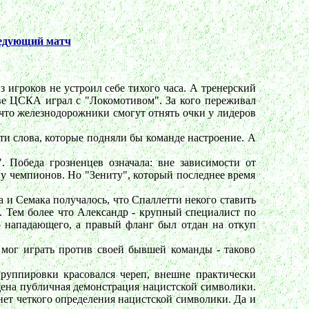
едующий матч
з игроков не устроил себе тихого часа. А тренерский
кве ЦСКА играл с "Локомотивом". За кого переживал
, что железнодорожники смогут отнять очки у лидеров
ти слова, которые подняли бы команде настроение. А
. Победа грозненцев означала: вне зависимости от
гу чемпионов. Но "Зениту", который последнее время
и Семака получалось, что Спаллетти некого ставить
. Тем более что Александр - крупный специалист по
о нападающего, а правый фланг был отдан на откуп
 мог играть против своей бывшей команды - таково
группировки красовался череп, внешне практически
щена публичная демонстрация нацистской символики.
 нет четкого определения нацистской символики. Да и