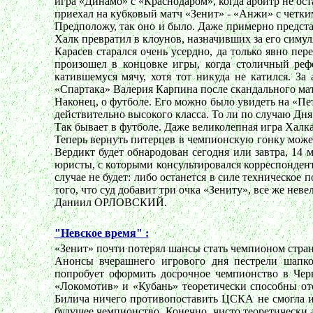
игра «Динамо» с «Краснодаром», когда арбитр не ост
приехал на кубковый матч «Зенит» - «Анжи» с четки
Предположу, так оно и было. Даже примерно представ
Халк превратил в клоунов, назначивших за его симул
Карасев старался очень усердно, да только явно пе
произошел в концовке игры, когда столичный реф
катившемуся мячу, хотя тот никуда не катился. За
«Спартака» Валерия Карпина после скандального мат
Наконец, о футболе. Его можно было увидеть на «П
действительно высокого класса. То ли по случаю Дня
Так бывает в футболе. Даже великолепная игра Халка 
Теперь вернуть питерцев в чемпионскую гонку може
Вердикт будет обнародован сегодня или завтра, 14 м
юристы, с которыми консультировался корреспондент
случае не будет: либо останется в силе техническое
того, что суд добавит три очка «Зениту», все же неве
Даниил ОРЛОВСКИЙ.
"Невское время" :
«Зенит» почти потерял шансы стать чемпионом стран
Анонсы вчерашнего игрового дня пестрели шапк
попробует оформить досрочное чемпионство в Чер
«Локомотив» и «Кубань» теоретически способны ото
Билича ничего противопоставить ЦСКА не смогла и 
будущее чемпионство. Конечно, чисто теоретически 