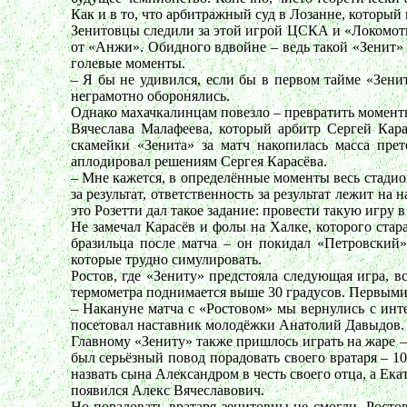
Как и в то, что арбитражный суд в Лозанне, которы
Зенитовцы следили за этой игрой ЦСКА и «Локомотив
от «Анжи». Обидного вдвойне – ведь такой «Зенит
голевые моменты.
– Я бы не удивился, если бы в первом тайме «Зен
неграмотно оборонялись.
Однако махачкалинцам повезло – превратить моменты 
Вячеслава Малафеева, который арбитр Сергей Кара
скамейки «Зенита» за матч накопилась масса прет
аплодировал решениям Сергея Карасёва.
– Мне кажется, в определённые моменты весь стадио
за результат, ответственность за результат лежит н
это Розетти дал такое задание: провести такую игру 
Не замечал Карасёв и фолы на Халке, которого ста
бразильца после матча – он покидал «Петровский
которые трудно симулировать.
Ростов, где «Зениту» предстояла следующая игра, 
термометра поднимается выше 30 градусов. Первыми
– Накануне матча с «Ростовом» мы вернулись с инте
посетовал наставник молодёжки Анатолий Давыдов. – 
Главному «Зениту» также пришлось играть на жаре – 
был серьёзный повод порадовать своего вратаря – 
назвать сына Александром в честь своего отца, а Ек
появился Алекс Вячеславович.
Но порадовать вратаря зенитовцы не смогли. Росто