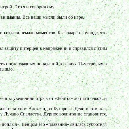
игрой. Это я и говорил ему.
о внимания. Все наши мысли были об игре.
 и создали немало моментов. Благодарен команде, что
жал защиту питерцев в напряжении и справился с этим
сть после удачных попаданий в сериях 11-метровых в
 вышло.
йцы увеличили отрыв от «Зенита» до пяти очков, и
льти за снос Александра Бухарова. Дело в том, как
у Лучано Спаллетти. Дурное воспитание становится,
 «поплыл». Венцом его «плавания» явилась субботняя