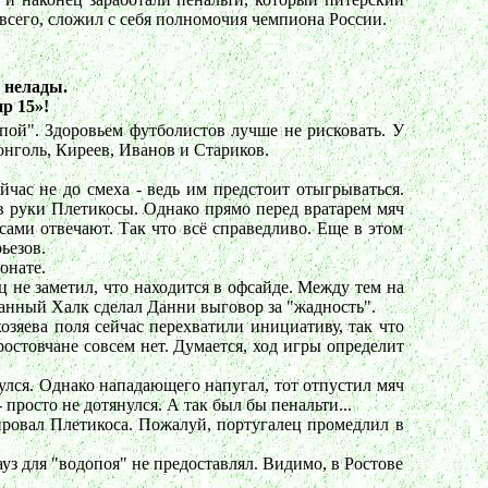
 всего, сложил с себя полномочия чемпиона России.
 нелады.
р 15»!
опой". Здоровьем футболистов лучше не рисковать. У
онголь, Киреев, Иванов и Стариков.
йчас не до смеха - ведь им предстоит отыгрываться.
о в руки Плетикосы. Однако прямо перед вратарем мяч
 сами отвечают. Так что всё справедливо. Еще в этом
ьезов.
онате.
 не заметил, что находится в офсайде. Между тем на
ованный Халк сделал Данни выговор за "жадность".
озяева поля сейчас перехватили инициативу, так что
стовчане совсем нет. Думается, ход игры определит
улся. Однако нападающего напугал, тот отпустил мяч
просто не дотянулся. А так был бы пенальти...
ировал Плетикоса. Пожалуй, португалец промедлил в
уз для "водопоя" не предоставлял. Видимо, в Ростове