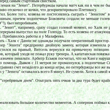
перед самым стартовым свистком.
ения на "Зенит". Петербуржцы начали матч как ни в чем не быв
ливо отскочил от кочки, что дезориентировало Плетикосу.
ил. Более того, хозяева не постеснялись сыграть с "Зенитом" 
башным, причем подопечные Божовича создали не меньше голевы
"!), был непробиваем.
 "Зенит", например, сразу создал голевой момент, но Халк не
ерерыва выпустил на поле Голенду. То есть хозяева от атакующе
м. Прибавилось работы и у Малафеева.
ать - Халк с Данни не однажды получали оперативный простор.
енер "Зенита" предпринял двойную замену, которая изменил
стился на правый. Витсель вернулся на привычную позицию
, который уходя не пожал руку тренера. А капитанская повязка 
азначен пенальти. Арбитр Еськов посчитал, что на Канга наруш
 помощь. Дьяков с 11 метров не промахнулся, а подопечные Спа
 сравнял счет незадолго до конца игры, но петербуржцы все же в
 у "Зенита" оставалось всего 8 минут. Не сумели. Хотя в самой
в "серебряным днем". Отыграть пять очков за два тура будет кр
 реализовать большое количество моментов. А соперник поймал 