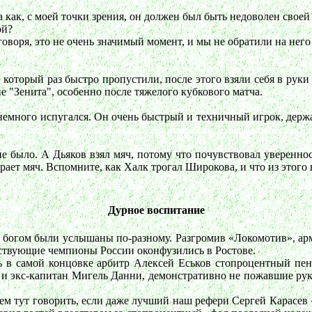
как, с моей точки зрения, он должен был быть недоволен своей 
ой?
говоря, это не очень значимый момент, и мы не обратили на нег
В который раз быстро пропустили, после этого взяли себя в руки
 "Зенита", особенно после тяжелого кубкового матча.
, немного испугался. Он очень быстрый и техничный игрок, дер
не было. А Дьяков взял мяч, потому что почувствовал уверенно
ирает мяч. Вспомните, как Халк трогал Широкова, и что из этого
Дурное воспитание
огом были услышаны по-разному. Разгромив «Локомотив», арме
ействующие чемпионы России оконфузились в Ростове.
чь в самой концовке арбитр Алексей Еськов стопроцентный пена
и экс-капитан Мигель Данни, демонстративно не пожавшие рук
чем тут говорить, если даже лучший наш рефери Сергей Карасев