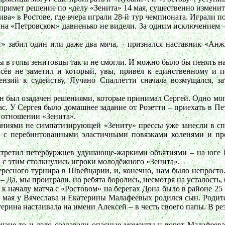
й примет решение по «делу «Зенита» 14 мая, существенно измени
а» в Ростове, где вчера играли 28-й тур чемпионата. Играли 
» на «Петровском» давненько не видели. За одним исключением
ит» забил один или даже два мяча, – признался наставник «Ан
в голы зенитовцы так и не смогли. И можно было бы пенять на 
сёв не заметил и который, увы, привёл к единственному и 
ензий к судейству, Лучано Спаллетти сначала возмущался, з
н был озадачен решениями, которые принимал Сергей. Одно могу
а нас. У Сергея было домашнее задание от Розетти – приехать в 
в отношении «Зенита».
раниями не симпатизирующей «Зениту» прессы уже занесли в с
» с перебинтованными эластичными повязками коленями и п
встретил петербуржцев удушающе-жаркими объятиями – на юге 
 с этим столкнулись игроки молодёжного «Зенита».
ресного турнира в Швейцарии, и, конечно, нам было непросто. 
Да, мы проиграли, но ребята боролись, несмотря на усталость, 
к началу матча с «Ростовом» на берегах Дона было в районе 25 г
10 мая у Вячеслава и Екатерины Малафеевых родился сын. Родит
атерина настаивала на имени Алексей – в честь своего папы. В р
вчане то и дело создавали опасные моменты у ворот Малафеева