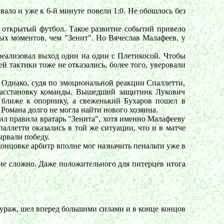
ало и уже к 6-й минуте повели 1:0. Не обошлось без
в открытый футбол. Такое развитие событий привело
х моментов, чем "Зенит". Но Вячеслав Малафеев, у
 реализовал выход один на один с Плетикосой. Чтобы
й тактики тоже не отказались, более того, уверовали
 Однако, судя по эмоциональной реакции Спаллетти,
а расстановку команды. Вышедший защитник Лукович
 ближе к опорнику, а свеженький Бухаров пошел в
Романа долго не могла найти нового хозяина.
ил правила вратарь "Зенита", хотя именно Малафееву
ллетти оказались в той же ситуации, что и в матче
ырвали победу.
 концовке арбитр вполне мог назначить пенальти уже в
айне сложно. Даже положительного для питерцев итога
кураж, шел вперед большими силами и в конце концов