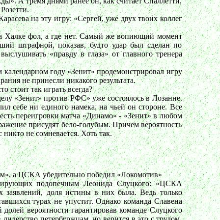
ды». А тремя днями ранее он, как считает Спаллетти,
Розетти.
арасева на эту игру: «Сергей, уже двух твоих коллег
 на Халке фол, а где нет. Самый же вопиющий момент
ший штрафной, показав, будто удар был сделан по
 выслушивать «правду в глаза» от главного тренера
м календарном году «Зенит» продемонстрировал игру
рания не принесли никакого результата.
то стоит так играть всегда?
елу «Зенит» против РФС» уже состоялось в Лозанне.
лил себе ни единого намека, на чьей он стороне. Все
 есть переигровки матча «Динамо» - «Зенит» в любом
поражение присудят бело-голубым. Причем вероятность
 никто не сомневается. Хоть так.
вом», а ЦСКА убедительно победил «Локомотив»
тизирующих подопечным Леонида Слуцкого: «ЦСКА
 заявлений, доля истины в них была. Ведь только
тавшихся турах не упустит. Однако команда Славена
й долей вероятности гарантировав команде Слуцкого
лидерство петербуржцам, но верится в это с трудом.