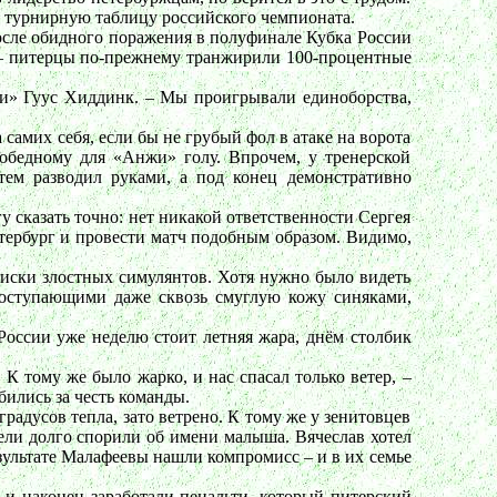
т турнирную таблицу российского чемпионата.
после обидного поражения в полуфинале Кубка России
 – питерцы по-прежнему транжирили 100-процентные
жи» Гуус Хиддинк. – Мы проигрывали единоборства,
самих себя, если бы не грубый фол в атаке на ворота
победному для «Анжи» голу. Впрочем, у тренерской
атем разводил руками, а под конец демонстративно
 сказать точно: нет никакой ответственности Сергея
Петербург и провести матч подобным образом. Видимо,
писки злостных симулянтов. Хотя нужно было видеть
роступающими даже сквозь смуглую кожу синяками,
России уже неделю стоит летняя жара, днём столбик
К тому же было жарко, и нас спасал только ветер, –
бились за честь команды.
радусов тепла, зато ветрено. К тому же у зенитовцев
ели долго спорили об имени малыша. Вячеслав хотел
езультате Малафеевы нашли компромисс – и в их семье
 и наконец заработали пенальти, который питерский