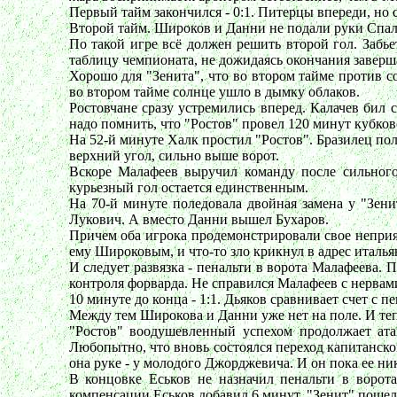
Первый тайм закончился - 0:1. Питерцы впереди, но с
Второй тайм. Широков и Данни не подали руки Спал
По такой игре всё должен решить второй гол. Забьет
таблицу чемпионата, не дожидаясь окончания заверш
Хорошо для "Зенита", что во втором тайме против с
во втором тайме солнце ушло в дымку облаков.
Ростовчане сразу устремились вперед. Калачев бил 
надо помнить, что "Ростов" провел 120 минут кубков
На 52-й минуте Халк простил "Ростов". Бразилец по
верхний угол, сильно выше ворот.
Вскоре Малафеев выручил команду после сильного
курьезный гол остается единственным.
На 70-й минуте поледовала двойная замена у "Зе
Лукович. А вместо Данни вышел Бухаров.
Причем оба игрока продемонстрировали свое неприя
ему Широковым, и что-то зло крикнул в адрес италья
И следует развязка - пенальти в ворота Малафеева. П
контроля форварда. Не справился Малафеев с нервами
10 минуте до конца - 1:1. Дьяков сравнивает счет с 
Между тем Широкова и Данни уже нет на поле. И тепе
"Ростов" воодушевленный успехом продолжает атак
Любопытно, что вновь состоялся переход капитанской
она руке - у молодого Джорджевича. И он пока ее ник
В концовке Еськов не назначил пенальти в ворота
компенсации Еськов добавил 6 минут, "Зенит" пошел 