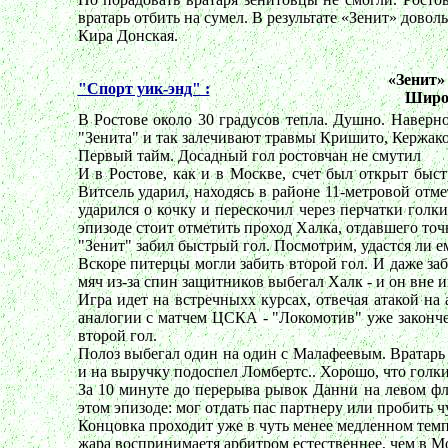
вратарь отбить на сумел. В результате «Зенит» довол
Кира Донская.
«Зенит»
"Спорт уик-энд" :
Широк
В Ростове около 30 градусов тепла. Душно. Наверно
"Зенита" и так залечивают травмы Кришито, Кержаков
Первый тайм. Досадный гол ростовчан не смутил
И в Ростове, как и в Москве, счет был открыт быст
Витсель ударил, находясь в районе 11-метровой отме
ударился о кочку и перескочил через перчатки голки
эпизоде стоит отметить проход Халка, отдавшего точн
"Зенит" забил быстрый гол. Посмотрим, удастся ли е
Вскоре питерцы могли забить второй гол. И даже за
мяч из-за спин защитников выбегал Халк - и он вне 
Игра идет на встречныхх курсах, отвечая атакой на
аналогии с матчем ЦСКА - "Локомотив" уже законче
второй гол.
Полоз выбегал один на один с Малафеевым. Вратарь 
и на выручку подоспел Ломбертс.. Хорошо, что голкип
За 10 минуте до перерыва рывок Данни на левом фл
этом эпизоде: мог отдать пас партнеру или пробить ч
Концовка проходит уже в чуть менее медленном темпе
жара воспринимаетя арбитром естественнее, чем в М