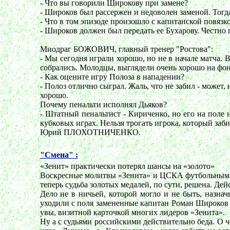
- Что вы говорили Широкову при замене?
- Широков был рассержен и недоволен заменой. Тогда 
- Что в том эпизоде произошло с капитанской повязк
- Широков должен был передать ее Бухарову. Честно 
Миодраг БОЖОВИЧ, главный тренер "Ростова":
- Мы сегодня играли хорошо, но не в начале матча. 
собрались. Молодцы, выглядели очень хорошо на фоне
- Как оцените игру Полоза в нападении?
- Полоз отлично сыграл. Жаль, что не забил - может
хорошо.
Почему пенальти исполнял Дьяков?
- Штатный пенальтист - Кириченко, но его на поле 
кубковых играх. Нельзя трогать игрока, который заб
Юрий ПЛОХОТНИЧЕНКО.
"Смена" :
«Зенит» практически потерял шансы на «золото»
Воскресные молитвы «Зенита» и ЦСКА футбольным б
теперь судьба золотых медалей, по сути, решена. Д
Дело не в ничьей, которой могло и не быть, назна
уходили с поля замененные капитан Роман Широков 
увы, визитной карточкой многих лидеров «Зенита».
Ну а с судьями российскими действительно беда. О 