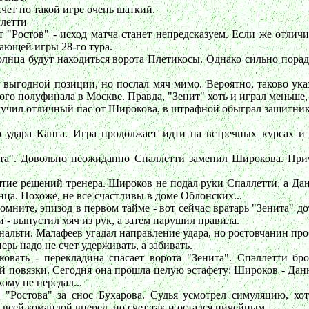
чет по такой игре очень шаткий.
летти
 "Ростов" - исход матча станет непредсказуем. Если же отличи
ающей игры 28-го тура.
олнца будут находиться ворота Плетикосы. Однако сильно порадо
с выгодной позиции, но послал мяч мимо. Вероятно, таково указ
ого полуфинала в Москве. Правда, "Зенит" хоть и играл меньше, 
лучил отличный пас от Широкова, в штрафной обыграл защитника,
 удара Канга. Игра продолжает идти на встречных курсах и 
нита". Довольно неожиданно Спаллетти заменил Широкова. Пр
тие решений тренера. Широков не подал руки Спаллетти, а Дан
нца. Похоже, не все счастливы в доме Облонских...
омните, эпизод в первом тайме - вот сейчас вратарь "Зенита" д
 - выпустил мяч из рук, а затем нарушил правила.
пенальти. Малафеев угадал направление удара, но ростовчанин пр
рь надо не счет удерживать, а забивать.
овать - перекладина спасает ворота "Зенита". Спаллетти б
 повязки. Сегодня она прошла целую эстафету: Широков - Данни 
ому не передал...
 "Ростова" за снос Бухарова. Судья усмотрел симуляцию, х
всей командой вперед, но счет так и остался ничейным.