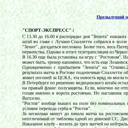
Предыдущий м
"СПОРТ-ЭКСПРЕСС" :
С 13.30 до 16.00 в распорядке дня "Зенита" никаких
штаб во главе с Лучано Спаллетти собрался в холл
"Зенит", догадаться несложно. Более того, весь Пит
первенства. Однако в итоге телетрансляция из Черки
В 16.30 еще была установка на игру с "Ростовом". 
может быть, тренер напомнил, что есть еще Лозаннск
Одновременно с прибытием "Зенита" на "Олимп-2" 
результата матча в Ростове подопечные Спаллетти о
живет погоней за ЦСКА, эта новость вряд ли могла п
В Петербурге по решению медицинского штаба остал
на правый фланг полузащиты. Если, конечно не отп
голам именно в ворота ростовчан. Но наставник п
Витселю.
"Ростов" вообще вышел на поле без номинальных н
условие перехода серба в "Ростов".
За несколько минут до начала матча на ростовско
неотличимый от эмблемы одной из дивизий СС. Дисц
Наказание клубу - вплоть до трех матчей на нейтрал