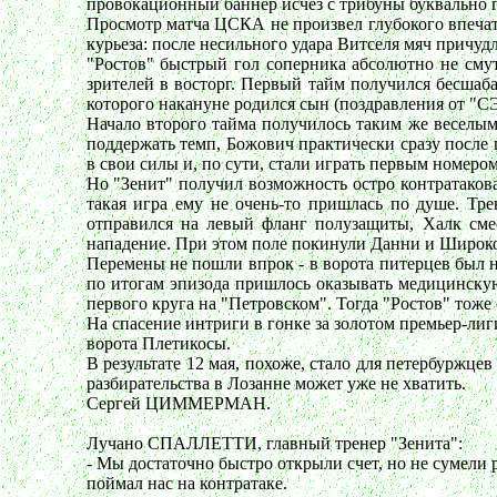
провокационный баннер исчез с трибуны буквально 
Просмотр матча ЦСКА не произвел глубокого впечатл
курьеза: после несильного удара Витселя мяч причуд
"Ростов" быстрый гол соперника абсолютно не смут
зрителей в восторг. Первый тайм получился бесша
которого накануне родился сын (поздравления от "СЭ
Начало второго тайма получилось таким же веселым.
поддержать темп, Божович практически сразу после п
в свои силы и, по сути, стали играть первым номеро
Но "Зенит" получил возможность остро контратаков
такая игра ему не очень-то пришлась по душе. Тр
отправился на левый фланг полузащиты, Халк сме
нападение. При этом поле покинули Данни и Широков
Перемены не пошли впрок - в ворота питерцев был н
по итогам эпизода пришлось оказывать медицинскую
первого круга на "Петровском". Тогда "Ростов" тоже
На спасение интриги в гонке за золотом премьер-лиги
ворота Плетикосы.
В результате 12 мая, похоже, стало для петербуржце
разбирательства в Лозанне может уже не хватить.
Сергей ЦИММЕРМАН.
Лучано СПАЛЛЕТТИ, главный тренер "Зенита":
- Мы достаточно быстро открыли счет, но не сумели
поймал нас на контратаке.