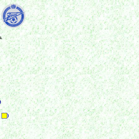
й.
)
3
)