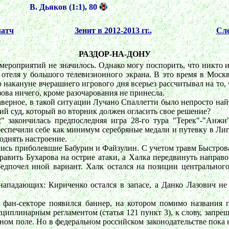
В. Дьяков (1:1), 80
атч
Зенит в 2012-2013 гг..
Сл
РАЗДОР-НА-ДОНУ
 мероприятий не значилось. Однако могу поспорить, что никто и
е отеля у большого телевизионного экрана. В это время в Мос
ер накануне вчерашнего игрового дня всерьез рассчитывал на то
зова ничего, кроме разочарования не принесла.
Наверное, в такой ситуации Лучано Спаллетти было непросто най
ий суд, который во вторник должен огласить свое решение?
закончилась предпоследняя игра 28-го тура "Терек"-"Анжи"
беспечили себе как минимум серебряные медали и путевку в Ли
однять настроение.
ись приболевшие Бабурин и Файзулин. С учетом травм Быстрова 
равить Бухарова на острие атаки, а Халка передвинуть направо
редпочел иной вариант. Халк остался на позиции центральног
ападающих: Кириченко остался в запасе, а Данко Лазович не
м фан-секторе появился баннер, на котором помимо названия 
иплинарным регламентом (статья 121 пункт 3), к слову, запре
ьном поле. Но в федеральном российском законодательстве пока