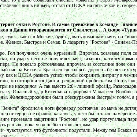
ьствовался лишь ничьей, отстал от ЦСКА на пять очков и, скорее
 теряет очки в Ростове. И самое тревожное в команде – явные
ов и Данни отворачиваются от Спаллетти… А скоро «Турни
е, судья, как и в Москве, будет давать командам паузу на "вод
, Жевнов, Быстров и Семак. В лазарете у "Ростова" - Синама-П
ро. Гол получился очень курьезный. Впрочем, хозяевам поля се
тки, но удар у него не получился: мяч, казалось, катился прям
пера. Не повезло ростовчанам, впрочем, за состояние поле они
ый пас на Витселя. Бразилец сделал всё здорово - без всяких кур
му, как и ЦСКА развить успех, чтобы сохранить интригу в чемпи
били, но поторопился Данни, решивший пробить сам. Португалец
игры не находился. А так вместо 2:0 - лишний офсайд. Раздосад
 атаку. Опасный удар Кисенкова парировал Малафеев. Вообще, х
ны. Железнодорожники были обескуражены быстрым голом, а ро
"Зенита" брослися в ноги форварду ростовчан, до мяча не дотян
ер питерцев не сфолил, казалось, у него было такое намерение - 
анге прозевали защитники "Ростова", но удар португальца пар
уть раньше, пока угол не был столь острым.
 - чувствуется, что футболисты подустали. Между тем Еськов па
оскве.