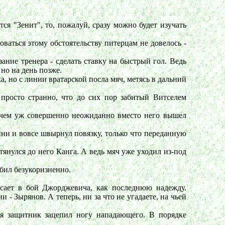
тся "Зенит", то, пожалуй, сразу можно будет изучать
ваться этому обстоятельству питерцам не довелось -
ание тренера - сделать ставку на быстрый гол. Ведь
но на день позже.
 но с линии вратарской посла мяч, метясь в дальний
просто странно, что до сих пор забитый Витселем
ичем уж совершенно неожиданно вместо него вышел
ни и вовсе швырнул повязку, только что переданную
отянулся до него Канга. А ведь мяч уже уходил из-под
обил безукоризненно.
росает в бой Джорджевича, как последнюю надежду.
- Зырянов. А теперь, ни за что не угадаете, на чьей
отя защитник зацепил ногу нападающего. В порядке