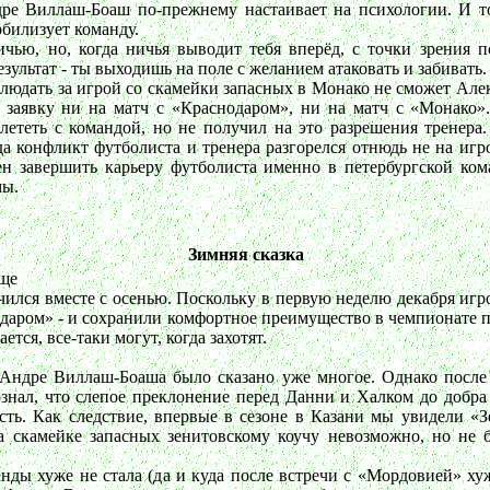
дре Виллаш-Боаш по-прежнему настаивает на психологии. И т
обилизует команду.
ичью, но, когда ничья выводит тебя вперёд, с точки зрения п
езультат - ты выходишь на поле с желанием атаковать и забивать.
аблюдать за игрой со скамейки запасных в Монако не сможет А
 заявку ни на матч с «Краснодаром», ни на матч с «Монако
 лететь с командой, но не получил на это разрешения тренер
а конфликт футболиста и тренера разгорелся отнюдь не на игр
ен завершить карьеру футболиста именно в петербургской ком
мы.
Зимняя сказка
юще
нчился вместе с осенью. Поскольку в первую неделю декабря игр
даром» - и сохранили комфортное преимущество в чемпионате п
тся, все-таки могут, когда захотят.
 Андре Виллаш-Боаша было сказано уже многое. Однако после
знал, что слепое преклонение перед Данни и Халком до добра н
ть. Как следствие, впервые в сезоне в Казани мы увидели «Зе
на скамейке запасных зенитовскому коучу невозможно, но не б
анды хуже не стала (да и куда после встречи с «Мордовией» хуж