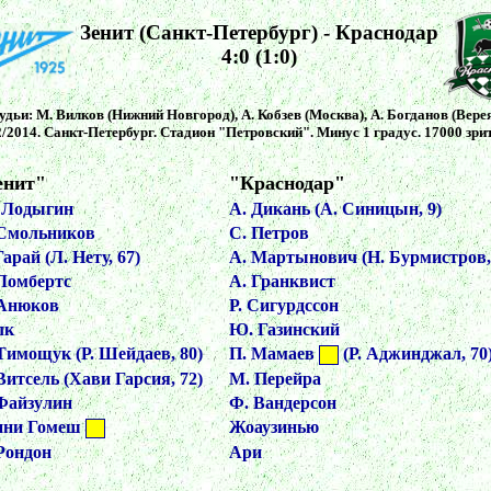
Зенит (Санкт-Петербург) - Краснодар
4:0 (1:0)
удьи: М. Вилков (Нижний Новгород), А. Кобзев (Москва), А. Богданов (Верея
2/2014. Санкт-Петербург. Стадион
"
Петровский
"
. Минус 1 градус. 17000 зри
енит"
"Краснодар"
 Лодыгин
А. Дикань (А. Синицын, 9)
 Смольников
С. Петров
Гарай (Л. Нету, 67)
А. Мартынович (Н. Бурмистров,
Ломбертс
А. Гранквист
 Анюков
Р. Сигурдссон
лк
Ю. Газинский
Тимощук (Р. Шейдаев, 80)
П. Мамаев
(Р. Аджинджал, 70
Витсель (Хави Гарсия, 72)
М. Перейра
Файзулин
Ф. Вандерсон
нни Гомеш
Жоаузинью
Рондон
Ари