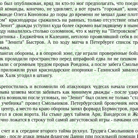
ько был опубликован, вряд ли кто-то мог предполагать, что пое
ой команды, конечно, не удивляет, а вот прыть "горожан", к
оманде Олега Кононова до поры до времени не мешал даже плот
м" краснодарцы сражались на равных, только отсутствие опыта
 "Зенит" дважды уступил куда более скромно выглядящему в ны
ду навалилось столько соломинок, что к матчу на "Петровском" 
итника - Енджейчик и Калешин, неплохо проявлявший себя в п
ив "Зенита" Быстров. А по ходу матча в Петербурге список
рыва.
лангах обороны, а в опорной зоне, где играли проверенные бо
к проходили пространство перед штрафной едва ли не пешком 
али с огромным трудом прорыв Рондона, а после забега Смольн
" приложили руки краснодарские опорники - Газинский завали
ак Халк угодил в штангу.
репостились и вспомнили об атакующих чудесах начала сезона.
ерыва хозяева могли забивать как минимум дважды - после уда
та возникли после угловых, но "Зенит" был силен не только "с
ля учебника" провел Смольников. Петербургский бровочник неск
центр, а место на краю обороны занял форвард Бурмистров, пра
 гол в свои ворота. На стыке двух таймов Ари, Вандерсон и Ж
чно ложатся в строку той самой августовской игры - пачками от
 счет и к середине второго тайма рухнул. Трудяга Смольников 
краю - после атаки левым флангом Данни при посильной помощи Р