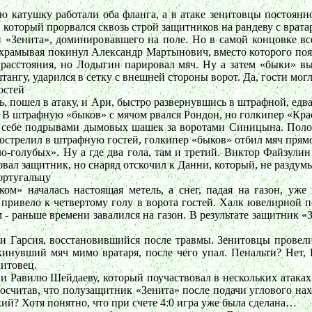
сю катушку работали оба фланга, а в атаке зенитовцы постоянн
который прорвался сквозь строй защитников на рандеву с врата
и «Зенита», доминировавшего на поле. Но в самой концовке вс
ихрамывая покинул Александр Мартынович, вместо которого поя
 расстояния, но Лодыгин парировал мяч. Ну а затем «быки» в
штангу, ударился в сетку с внешней стороны ворот. Да, гости мо
остей
ь, пошел в атаку, и Ари, быстро развернувшись в штрафной, ед
 В штрафную «быков» с мячом рвался Рондон, но голкипер «Кра
 себе подрывами дымовых шашек за воротами Синицына. Полов
рострелил в штрафную гостей, голкипер «быков» отбил мяч прямо
бело-голубых». Ну а где два гола, там и третий. Виктор Файзул
вал защитник, но снаряд отскочил к Данни, который, не раздумыв
ортугальцу
м» началась настоящая метель, а снег, падая на газон, уже 
е привело к четвертому голу в ворота гостей. Халк ювелирной 
 раньше времени завалился на газон. В результате защитник «Зе
ви Гарсия, восстановившийся после травмы. Зенитовцы прове
нувший мяч мимо вратаря, после чего упал. Пенальти? Нет, 
итовец.
 Равилю Шейдаеву, который поучаствовал в нескольких атаках 
посчитав, что полузащитник «Зенита» после подачи углового нах
ий? Хотя понятно, что при счете 4:0 игра уже была сделана…