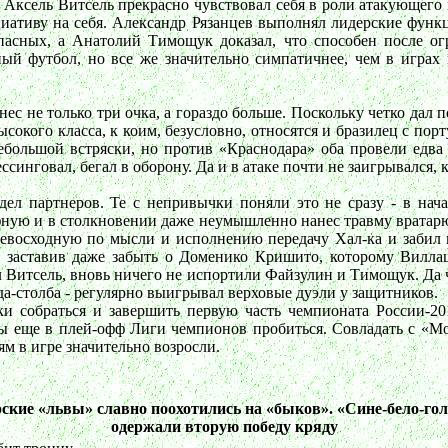
ь. Аксель Витсель прекрасно чувствовал себя в роли атакующег
циативу на себя. Александр Рязанцев выполнял лидерские фун
пасных, а Анатолий Тимощук доказал, что способен после о
ный футбол, но все же значительно симпатичнее, чем в играх 
ес не только три очка, а гораздо больше. Поскольку четко дал
сокого класса, к коим, безусловно, относятся и бразилец с по
небольшой встряски, но против «Краснодара» оба провели едва
синговал, бегал в оборону. Да и в атаке почти не заигрывался, к
идел партнеров. Те с непривычки поняли это не сразу - в нач
фную и в столкновении даже неумышленно нанес травму вратарю
ревосходную по мысли и исполнению передачу Хал-ка и забил 
 заставив даже забыть о Доменико Кришито, которому Вилла
л Витсель, вновь ничего не испортили Файзулин и Тимощук. Да 
да-столба - регулярно выигрывал верховые дуэли у защитников.
и собраться и завершить первую часть чемпионата России-201
ы еще в плей-офф Лиги чемпионов пробиться. Совладать с «Мо
м в игре значительно возросли.
ские «львы» славно поохотились на «быков». «Сине-бело-го
одержали вторую победу кряду