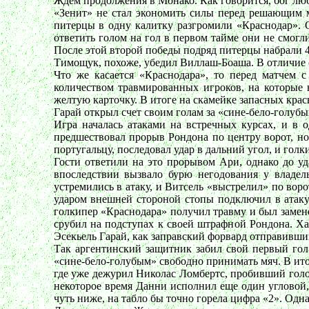
Ждем продолжения в Монако. Как говорится, бог л
«Зенит» не стал экономить силы перед решающим 
питерцы в одну калитку разгромили «Краснодар». О
ответить голом на гол в первом тайме они не смогл
После этой второй победы подряд питерцы набрали 
Тимощук, похоже, убедил Виллаш-Боаша. В отличи
Что же касается «Краснодара», то перед матчем 
количеством травмированных игроков, на которые
желтую карточку. В итоге на скамейке запасных кра
Гарай открыл счет своим голам за «сине-бело-голубы
Игра началась атаками на встречных курсах, и в 
предшествовал прорыв Рондона по центру ворот, но
португальцу, последовал удар в дальний угол, и гол
Гости ответили на это прорывом Ари, однако до у
впоследствии вызвало бурю негодования у владель
устремились в атаку, и Витсель «выстрелил» по вор
ударом внешней стороной стопы подключил в атаку
голкипер «Краснодара» получил травму и был заме
срубил на подступах к своей штрафной Рондона. Хал
Эсекьель Гарай, как заправский форвард отправивший
Так аргентинский защитник забил свой первый гол 
«сине-бело-голубым» свободно принимать мяч. В итог
где уже дежурил Николас Ломбертс, пробивший голов
некоторое время Данни исполнил еще один угловой,
чуть ниже, на табло бы точно горела цифра «2». Одна