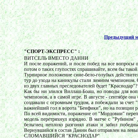
Предыдущий м
"СПОРТ-ЭКСПРЕСС" :
ВИТСЕЛЬ ВМЕСТО ДАННИ
И после поражений, и после побед на все вопросы о
потом о таких глупостях спрашивайте, всем бы такой
Турнирное положение сине-бело-голубых действител
тур до ухода на каникулы стали зимним чемпионом. О
из двух главных преследователей будет "Краснодар"?
Как бы ни злился Виллаш-Боаш, но поводы для вопр
чемпионов, а в самой игре. В августе - сентябре он
создавали с огромным трудом, а побеждали за счет 
важнейший гол в ворота "Бенфики", но на позиции р
По всей видимости, поражение от "Мордовии" переп
модель перетряхнул изрядно. В матче с "Рубином" 
бельгиец неплохо разгонял атаки и забил победн
Вернувшийся в состав Данни был отправлен на левый
СЛОМАВШИЙСЯ "КРАСНОДАР"