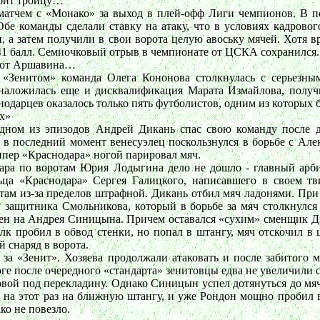
юбит троицу…
матчем с «Монако» за выход в плей-офф Лиги чемпионов. В п
бе команды сделали ставку на атаку, что в условиях кадровог
и, а затем получили в свои ворота целую авоську мячей. Хотя 
41 балл. Семиочковый отрыв в чемпионате от ЦСКА сохранился.
е от Аршавина…
с «Зенитом» команда Олега Кононова столкнулась с серьез
 наложилась еще и дисквалификация Марата Измайлова, полу
снодарцев оказалось только пять футболистов, одним из которых
х»
одном из эпизодов Андрей Дикань спас свою команду после 
 в последний момент венесуэлец поскользнулся в борьбе с Ал
кипер «Краснодара» ногой парировал мяч.
дара по воротам Юрия Лодыгина дело не дошло - главный арб
ца «Краснодара» Сергея Галицкого, написавшего в своем тв
отам из-за пределов штрафной. Дикань отбил мяч ладонями. Пр
 защитника Смольникова, который в борьбе за мяч столкнулся 
нен на Андрея Синицына. Причем оставался «сухим» сменщик Д
к пробил в обвод стенки, но попал в штангу, мяч отскочил в 
 снаряд в ворота.
за «Зенит». Хозяева продолжали атаковать и после забитого м
е после очередного «стандарта» зенитовцы едва не увеличили с
ой под перекладину. Однако Синицын успел дотянуться до мяча
 на этот раз на ближную штангу, и уже Рондон мощно пробил в
ко не повезло.