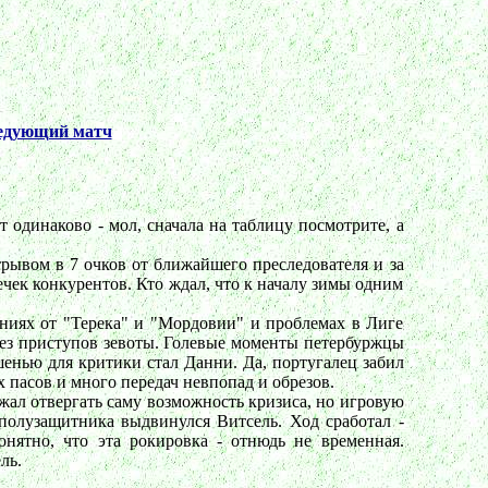
едующий матч
 одинаково - мол, сначала на таблицу посмотрите, а
рывом в 7 очков от ближайшего преследователя и за
ечек конкурентов. Кто ждал, что к началу зимы одним
ениях от "Терека" и "Мордовии" и проблемах в Лиге
ь без приступов зевоты. Голевые моменты петербуржцы
шенью для критики стал Данни. Да, португалец забил
пасов и много передач невпопад и обрезов.
ал отвергать саму возможность кризиса, но игровую
 полузащитника выдвинулся Витсель. Ход сработал -
нятно, что эта рокировка - отнюдь не временная.
ль.