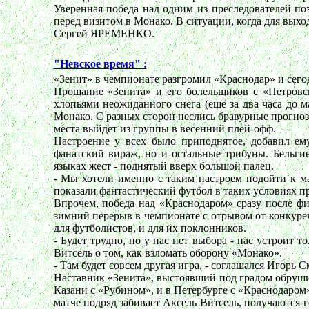
Уверенная победа над одним из преследователей по
перед визитом в Монако. В ситуации, когда для выхо
Сергей ЯРЕМЕНКО.
"Невское время" :
«Зенит» в чемпионате разгромил «Краснодар» и сег
Прощание «Зенита» и его болельщиков с «Петровс
хлопьями неожиданного снега (ещё за два часа до 
Монако. С разных сторон неслись бравурные прогнозы
места выйдет из группы в весенний плей-офф.
Настроение у всех было приподнятое, добавил ем
фанатский вираж, но и остальные трибуны. Бельги
языках жест - поднятый вверх большой палец.
- Мы хотели именно с таким настроем подойти к м
показали фантастический футбол в таких условиях п
Впрочем, победа над «Краснодаром» сразу после ф
зимний перерыв в чемпионате с отрывом от конкуре
для футболистов, и для их поклонников.
- Будет трудно, но у нас нет выбора - нас устроит 
Витсель о том, как взломать оборону «Монако».
- Там будет совсем другая игра, - соглашался Игорь
Наставник «Зенита», выстоявший под градом обрушив
Казани с «Рубином», и в Петербурге с «Краснодаром
матче подряд забивает Аксель Витсель, получаются 