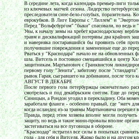
В середине лета, когда календарь премьер-лиги тол
из ключевых матчей сезона. Лидерство петербургск
преследователя сине-бело-голубых, поразительна. К
еврокубков. В Лиге Европы с "Лиллем" и "Эвертоно
Перед "Вольфсбургом" "быки" спасовали, но ведь и
Увы, к началу зимы на хребет краснодарскому верблю
травм и дисквалификаций потеряны два крайних защ
и наверняка постаравшийся бы проявить себя прот
получившие повреждения и замененные еще до пере
Рваться у "Краснодара" начало не на обновленных ф
шла. Витсель и постоянно смещавшийся в центр Хал
защитникам. Мартынович с Гранквистом ликвидиров
первому голу "Зенита", забитому после "стандарта
рывок Гарая, сыгравшего на добивании, после того к
АВГУСТ В ДЕКАБРЕ
После первого гола петербуржцы окончательно раск
смотрелась и под декабрьским снегом. Еще до пер
Синицын, а Рондон угодил в перекладину. Оба момен
заработали фланги - особенно правый, где "матч д
когда исландец из-за травмы Мартыновича перешел в 
Правда, перед этим хозяева вполне могли получить
защиту, но ведь и такие мини-провалы вполне органи
застегиваться на все пуговицы в обороне.
"Краснодар" истратил все силы в попытках сравнять
гола - для себя и Витселя. Жарко было и на другом 