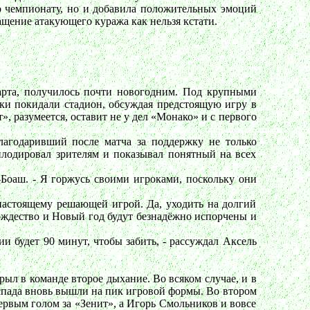
по чемпионату, но и добавила положительных эмоций
ащение атакующего куража как нельзя кстати.
арта, получилось почти новогодним. Под крупными
ики покидали стадион, обсуждая предстоящую игру в
, разумеется, оставит не у дел «Монако» и с первого
лагодаривший после матча за поддержку не только
плодировал зрителям и показывал понятный на всех
Боаш. - Я горжусь своими игроками, поскольку они
настоящему решающей игрой. Да, уходить на долгий
ождество и Новый год будут безнадёжно испорчены и
ии будет 90 минут, чтобы забить, - рассуждал Аксель
ыл в команде второе дыхание. Во всяком случае, и в
 спада вновь вышли на пик игровой формы. Во втором
ервым голом за «Зенит», а Игорь Смольников и вовсе