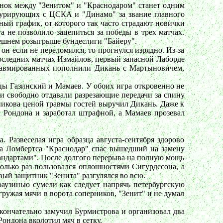
динок между "Зенитом" и "Краснодаром" станет одним
онкурирующих с ЦСКА и "Динамо" за звание главного
ный график, от которого так часто страдают новички
 не позволило зацепиться за победы в трех матчах.
нешнем розыгрыше бундеслиги "Байеру".
он если не переломился, то прогнулся изрядно. Из-за
оследних матчах Измайлов, первый запасной Лаборде
 травмированных пополнили Дикань с Мартыновичем,
йцы Газинский и Мамаев. У обоих игра откровенно не
и свободно отдавали разрезающие передачи за спину
икова ценой травмы гостей выручил Дикань. Даже к
л Рондона и заработал штрафной, а Мамаев прозевал
 Развеселая игра образца августа-сентября здорово
ра Ломбертса "Краснодар" спас вышедший на замену
тандартами". После долгого перерыва на полную мощь
олько раз пользовался оплошностями Сигурдссона, а
вый защитник "Зенита" разгулялся во всю.
оаузинью сумели как следует напрячь петербургскую
гружая мячи в ворота соперников, "Зенит" и не думал
окончательно замучил Бурмистрова и организовал два
ондона вколотил мяч в сетку.