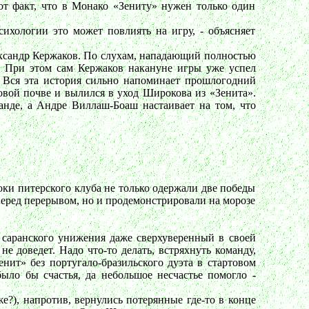
от факт, что в Монако «Зениту» нужен только один
сихологии это может повлиять на игру, - объясняет
лександр Кержаков. По слухам, нападающий полностью
». При этом сам Кержаков накануне игры уже успел
а. Вся эта история сильно напоминает прошлогодний
овой почве и вылился в уход Широкова из «Зенита».
анде, а Андре Виллаш-Боаш настаивает на том, что
оки питерского клуба не только одержали две победы
еред перерывом, но и продемонстрировали на морозе
 саранского унижения даже сверхуверенный в своей
е доведет. Надо что-то делать, встряхнуть команду,
нит» без португало-бразильского дуэта в стартовом
ыло бы счастья, да небольшое несчастье помогло -
е?), напротив, вернулись потерянные где-то в конце