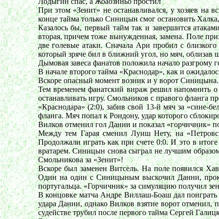
Лодыгин спас, а Жоаозиньо простил
При этом «Зенит» не останавливался, у хозяев на в
конце тайма только Синицын смог остановить Халка, 
Казалось бы, первый тайм так и завершится атакам
вторая, причем тоже вынужденная, замена. Поле пр
две голевые атаки. Сначала Ари пробил с близкого
который зряче бил в ближний угол, но мяч, облизав 
Дымовая завеса фанатов положила начало разгрому г
В начале второго тайма «Краснодар», как и ожидалос
Вскоре опасный момент возник и у ворот Синицына.
Тем временем фанатский вираж решил напомнить о
останавливать игру. Смольников с правого фланга п
«Краснодара» (2:0), забив свой 13-й мяч за «сине-
фланга. Мяч попал к Рондону, удар которого сблокиро
Вилков отменил гол Данни и показал «горчичник» п
Между тем Гарая сменил Луиш Нету, на «Петровско
Продолжали играть как при счете 0:0. И это в итог
вратарем. Синицын снова сыграл не лучшим образом -
Смольникова за «Зенит»!
Вскоре был заменен Витсель. На поле появился Ха
Один на один с Синицыным выскочил Данни, проки
португальца. «Горчичник» за симуляцию получил зен
В концовке матча Андре Виллаш-Боаш дал поиграть и
удара Данни, однако Вилков взятие ворот отменил, 
судействе трубил после первого тайма Сергей Галицк