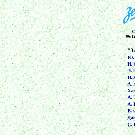
С
06/1
"З
Ю.
И.
Э. 
Н. 
А.
Ха
А. 
А. 
В. 
Да
С. 