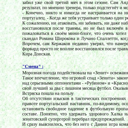
забил уже свой третий мяч в этом сезоне. Сам Ан
результат, по мнению тренера, только подстегнёт и м
- Конечно, никто и никогда не настраивается на н
португалец. - Когда же тебя устраивает только один р
К сожалению, ни атаковать, ни забивать, ни даже н
восстановился после травмы, но не был включён в
пожаловаться в своём мини-блоге, что очень хотел
скандал Романа Широкова и Лучано Спаллетти, когд
Впрочем, сам Кержаков недавно уверял, что намер
форвард просто не вполне восстановился после трав
Кира Донская.
"Смена" :
Морозная погода подействовала на «Зенит» освежа
Такое впечатление, что игровой спад «Зенита» зако
над серьезными оппонентами - «Рубином» и «Красно
свой лучший за два с лишним месяца футбол. Оказывае
Встряска пошла на пользу
Об отсутствии изысков в тактических построениях
правоте португальский наставник, по-видимому, осо
остановить свободное падение в футбольную пропас
составе. Понятно, что удержать здорового Халка 
зенитовский супергерой перебрал предупреждений.
И сразу выяснилось, что без него с Данни игра ком