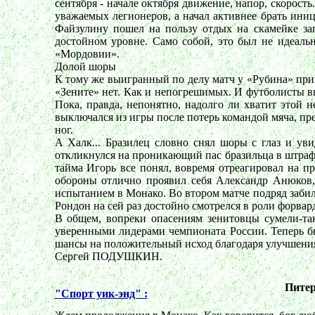
сентября - начале октября движение, напор, скорост
уважаемых легионеров, а начал активнее брать ини
Файзулину пошел на пользу отдых на скамейке за
достойном уровне. Само собой, это был не идеаль
«Мордовии».
Долой шоры
К тому же выигранный по делу матч у «Рубина» прин
«Зените» нет. Как и непогрешимых. И футболисты вы
Пока, правда, непонятно, надолго ли хватит этой 
выключался из игры после потерь командой мяча, прес
ног.
А Халк... Бразилец словно снял шоры с глаз и ув
откликнулся на проникающий пас бразильца в штра
тайма Игорь все понял, вовремя отреагировал на п
обороны отлично проявил себя Александр Анюков,
испытанием в Монако. Во втором матче подряд заби
Рондон на сей раз достойно смотрелся в роли форвар
В общем, вопреки опасениям зенитовцы сумели-так
уверенными лидерами чемпионата России. Теперь б
шансы на положительный исход благодаря улучшения
Сергей ПОДУШКИН.
Питер
"Спорт уик-энд" :