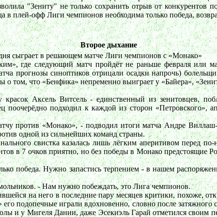
зволила "Зениту" не только сохранить отрыв от конкурентов 
да в плей-офф Лиги чемпионов необходима только победа, возвр
Второе дыхание
одня сыграет в решающем матче Лиги чемпионов с «Монако»
ким», где следующий матч пройдёт не раньше февраля или м
матча прогнозы синоптиков отрицали осадки напрочь) болельщ
 о том, что «Бенфика» непременно выиграет у «Байера», «Зенит»
у красок Аксель Витсель - единственный из зенитовцев, поб
ец поочерёдно подходил к каждой из сторон «Петровского», а
атчу против «Монако», - подводил итоги матча Андре Виллаш-
ротив одной из сильнейших команд страны.
инального свистка казалась лишь лёгким аперитивом перед по-
нтов в 7 очков приятно, но без победы в Монако предстоящие Р
только победа. Нужно запастись терпением - в нашем распоряжен
 Смольников. - Нам нужно побеждать, это Лига чемпионов.
шейся на него в последние пару месяцев критики, похоже, откр
» его подопечные играли вдохновенно, словно после затяжного
голы и у Мигеля Дании, даже Эсекиэль Гарай отметился своим п