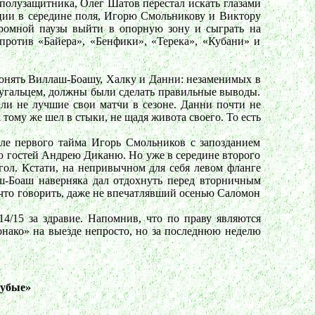
о полузащитника, Олег Шатов перестал искать глазами
кции в середине поля, Игорю Смольникову и Виктору
громной паузы выйти в опорную зону и сыграть на
против «Байера», «Бенфики», «Терека», «Кубани» и
 понять Виллаш-Боашу, Халку и Данни: незаменимых в
ртугальцем, должны были сделать правильные выводы.
 ли не лучшие свои матчи в сезоне. Данни почти не
 тому же шел в стыки, не щадя живота своего. То есть
але первого тайма Игорь Смольников с запозданием
 гостей Андрею Диканю. Но уже в середине второго
гол. Кстати, на непривычном для себя левом фланге
ш-Боаш наверняка дал отдохнуть перед вторничным
что говорить, даже не впечатлявший осенью Саломон
4/15 за здравие. Напомнив, что по праву являются
нако» на выезде непросто, но за последнюю неделю
лубые»