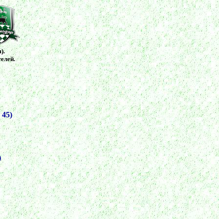
).
телей.
 45)
)