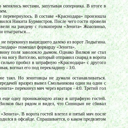
о менялись местами, запутывая соперника. В итоге в
рем.
е перевернулось. В составе «Краснодара» произошла
вился Никита Бурмистров. После чего гости провели
ывели на рандеву с голкипером «Зенита» Жоаозиньо,
гли отыграться…
ва не перекинул вышедшего далеко из ворот Лодыгина.
снодара» помешал форварду «Зенита».
ину поля заволокло дымом. Однако Вилков не стал
 на ногу Витселю, который отправил снаряд в ворота
ин сильно пробил в штрафную «Краснодара» с другого
ая, вогнал его под перекладину - 3:0.
не таял. Но зенитовцы не думали останавливаться.
передачей вразрез вывел Смольникова один на один с
нита» перекинул мяч через вратаря - 4:0. Третий гол
ли еще одну проникающую атаку в штрафную гостей.
Вилков был рядом и видел, что Синицын не сбивал
«Зенита». В ворота гостей влетел и пятый мяч после
одился в офсайде. Спрашивается, о каком предвзятом