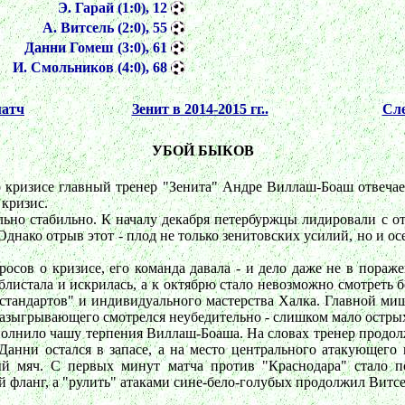
Э. Гарай (1:0), 12
А. Витсель (2:0), 55
Данни Гомеш (3:0), 61
И. Смольников (4:0), 68
атч
Зенит в 2014-2015 гг..
Сл
УБОЙ БЫКОВ
 кризисе главный тренер "Зенита" Андре Виллаш-Боаш отвечает
 кризис.
ьно стабильно. К началу декабря петербуржцы лидировали с от
днако отрыв этот - плод не только зенитовских усилий, но и ос
осов о кризисе, его команда давала - и дело даже не в пораж
а блистала и искрилась, а к октябрю стало невозможно смотрет
"стандартов" и индивидуального мастерства Халка. Главной ми
азыгрывающего смотрелся неубедительно - слишком мало острых 
олнило чашу терпения Виллаш-Боаша. На словах тренер продолж
Данни остался в запасе, а на место центрального атакующего
ый мяч. С первых минут матча против "Краснодара" стало по
 фланг, а "рулить" атаками сине-бело-голубых продолжил Витсе