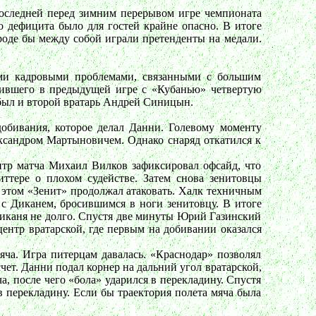
оследней перед зимним перерывом игре чемпионата
о дефицита было для гостей крайне опасно. В итоге
вроде бы между собой играли претенденты на медали.
ными кадровыми проблемами, связанными с большим
чившего в предыдущей игре с «Кубанью» четвертую
 был и второй вратарь Андрей Синицын.
добивания, которое делал Данни. Голевому моменту
ександром Мартыновичем. Однако снаряд откатился к
итр матча Михаил Вилков зафиксировал офсайд, что
иттере о плохом судействе. Затем снова зенитовцы
и этом «Зенит» продолжал атаковать. Халк техничным
с Диканем, бросившимся в ноги зенитовцу. В итоге
иканя не долго. Спустя две минуты Юрий Газинский
центр вратарской, где первым на добивании оказался
яча. Игра питерцам давалась. «Краснодар» позволял
чет. Данни подал корнер на дальний угол вратарской,
, после чего «бола» ударился в перекладину. Спустя
 перекладину. Если бы траектория полета мяча была