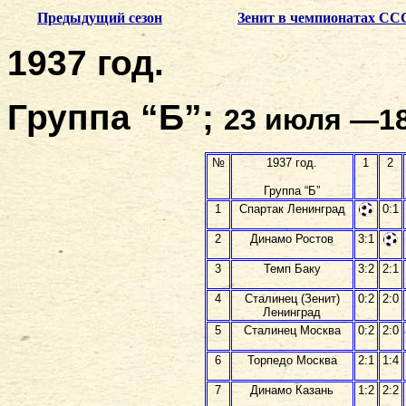
Предыдущий сезон
Зенит в чемпионатах СС
1937 год.
Группа “Б”;
23 июля —18
№
1937 год.
1
2
Группа “Б”
1
Спартак Ленинград
0:1
2
Динамо Ростов
3:1
3
Темп Баку
3:2
2:1
4
Сталинец (Зенит)
0:2
2:0
Ленинград
5
Сталинец Москва
0:2
2:0
6
Торпедо Москва
2:1
1:4
7
Динамо Казань
1:2
2:2