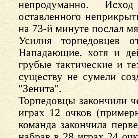
непродуманно. Исхо
оставленного неприкры
на 73-й минуте послал мя
Усилия торпедовцев о
Нападающие, хотя и дей
грубые тактические и те
существу не сумели соз
"Зенита".
Торпедовцы закончили че
играх 12 очков (пример
команда закончила перве
набрав в 28 играх 24 оч