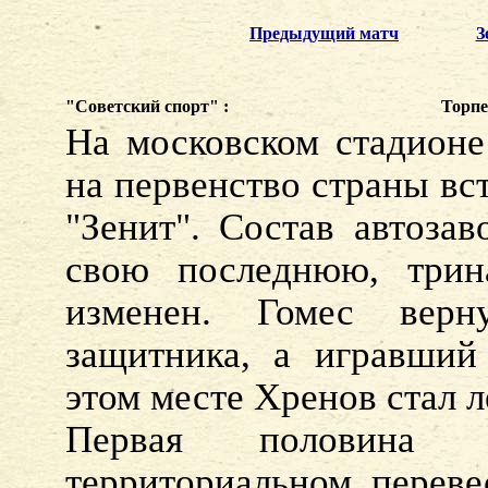
Предыдущий матч
З
"Советский спорт" :
Торпед
На московском стадионе
на первенство страны вс
"Зенит". Состав автоза
свою последнюю, трин
изменен. Гомес верн
защитника, а игравший
этом месте Хренов стал 
Первая половина 
территориальном переве