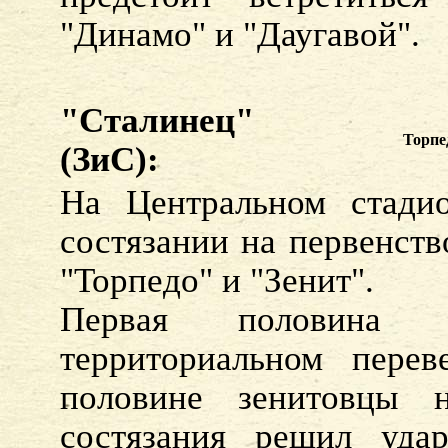
"Динамо" и "Даугавой".
"Сталинец"
Торпе
(ЗиС):
На Центральном стади
состязании на первенств
"Торпедо" и "Зенит".
Первая половина 
территориальном перев
половине зенитовцы н
состязания решил уда