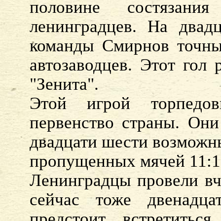
половине состязани
ленинградцев. На двад
команды Смирнов точны
автозаводцев. Этот гол 
"Зенита".
Этой игрой торпедо
первенство страны. Они
двадцати шести возможн
пропущенных мячей 11:1
Ленинградцы провели вч
сейчас тоже двенадца
предстоит встретить