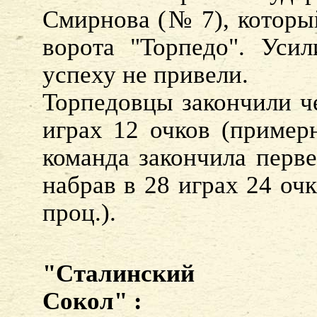
Смирнова (№ 7), который
ворота "Торпедо". Усил
успеху не привели.
Торпедовцы закончили че
играх 12 очков (пример
команда закончила перве
набрав в 28 играх 24 оч
проц.).
"Сталинский
Сокол" :