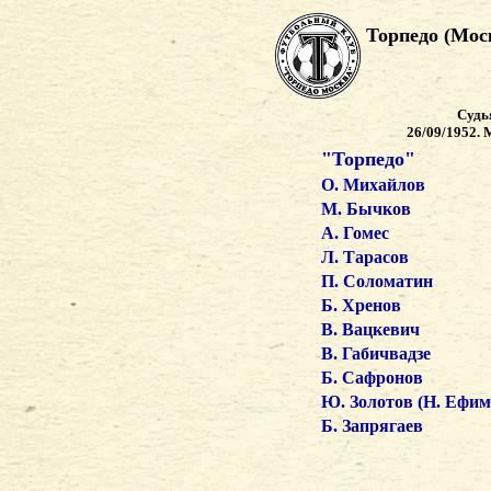
Торпедо (Моск
Судья
26/09/1952.
"Торпедо"
О. Михайлов
М. Бычков
А. Гомес
Л. Тарасов
П. Соломатин
Б. Хренов
В. Вацкевич
В. Габичвадзе
Б. Сафронов
Ю. Золотов (Н. Ефим
Б. Запрягаев