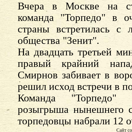
Вчера в Москве на ст
команда "Торпедо" в о
страны встретилась с 
общества "Зенит".
На двадцать третьей ми
правый крайний напа
Смирнов забивает в вор
решил исход встречи в п
Команда "Торпедо" 
розыгрыша нынешнего се
торпедовцы набрали 12 о
Сайт со