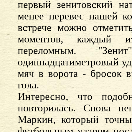
первый зенитовский на
менее перевес нашей к
встрече можно отметит
моментов, каждый и
переломным. "Зен
одиннадцатиметровый уда
мяч в ворота - бросок в
гола.
Интересно, что подоб
повторилась. Снова пе
Маркин, который точны
футбольным ударом посл