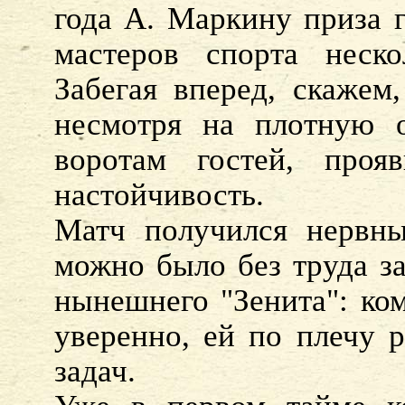
года А. Маркину приза г
мастеров спорта неско
Забегая вперед, скажем
несмотря на плотную о
воротам гостей, проя
настойчивость.
Матч получился нервн
можно было без труда з
нынешнего "Зенита": ком
уверенно, ей по плечу 
задач.