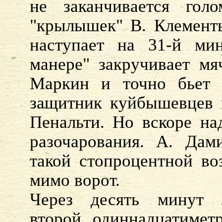
не заканчивается гол
"крылышек" В. Клемент
наступает на 31-й ми
манере" закручивает мя
Маркин и точно бьет 
защитник куйбышевцев в
Пенальти. Но вскоре на
разочарования. А. Дам
такой стопроцентной во
мимо ворот.
Через десять минут л
второй одиннадцатиме