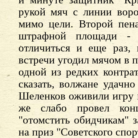
рукой мяч с линии воро
мимо цели. Второй пена
штрафной площади -
отличиться и еще раз,
встречи угодил мячом в п
одной из редких контрат
сказать, волжане удачн
Шеленков оживили игру н
же слабо провел кон
"отомстить обидчикам" з
на приз "Советского спорт