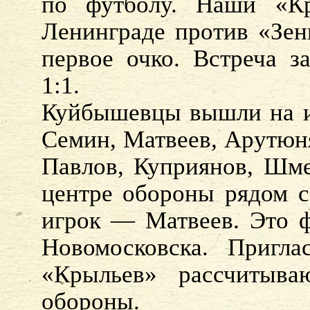
по футболу. Наши «Кр
Ленинграде против «Зени
первое очко. Встреча з
1:1.
Куйбышевцы вышли на иг
Семин, Матвеев, Арутюня
Павлов, Куприянов, Шме
центре обороны рядом 
игрок — Матвеев. Это ф
Новомосковска. Пригла
«Крыльев» рассчитыва
обороны.