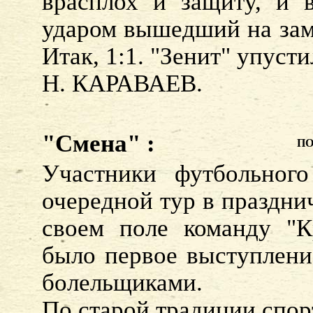
врасплох и защиту, и в
ударом вышедший на заме
Итак, 1:1. "Зенит" упусти
Н. КАРАВАЕВ.
"Смена" :
ПО
Участники футбольного
очередной тур в праздни
своем поле команду "Кр
было первое выступлени
болельщиками.
По старой традиции спор