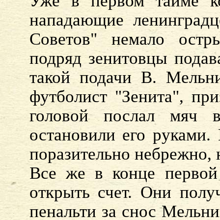
Уже в первом тайме к
нападающие ленинградц
Советов" немало остр
подряд зенитовцы подав
такой подачи В. Мельни
футболист "Зенита", пр
головой послал мяч в
остановили его руками. 
поразительно небрежно, н
Все же в конце первой
открыть счет. Они полу
пенальти за снос Мельни