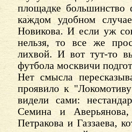
площадке большинство ф
каждом удобном случае
Новикова. И если уж со
нельзя, то все же прос
лихвой. И вот тут-то в
футбола москвичи подго
Нет смысла пересказыва
проявило к "Локомотиву
видели сами: нестанда
Семина и Аверьянова,
Петракова и Газзаева, к