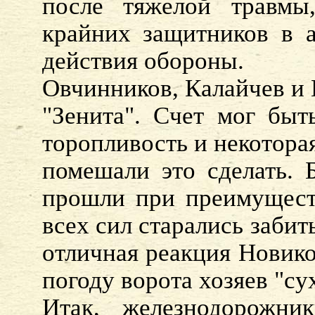
после тяжелой травмы
крайних защитников в а
действия обороны.
Овчинников, Калайчев и 
"Зенита". Счет мог быт
торопливость и некотора
помешали это сделать. 
прошли при преимуществ
всех сил старались забит
отличная реакция Новико
погоду ворота хозяев "су
Итак, железнодорожни