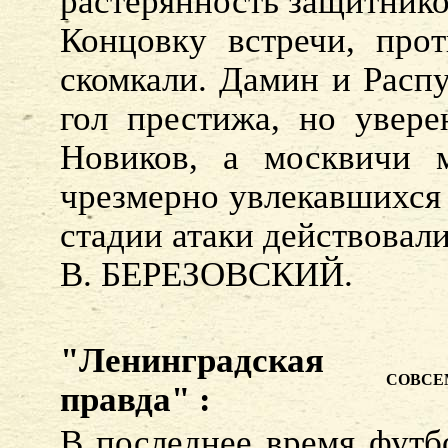
растерянность защитнико
Концовку встречи, про
скомкали. Дамин и Распу
гол престижа, но увер
Новиков, а москвичи м
чрезмерно увлекавшихся 
стадии атаки действовал
В. БЕРЕЗОВСКИЙ.
"Ленинградская
СОВСЕ
правда" :
В последнее время футб