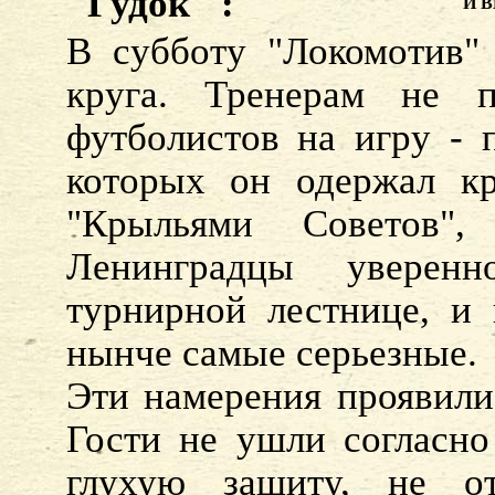
"Гудок" :
И В
В субботу "Локомотив"
круга. Тренерам не п
футболистов на игру - п
которых он одержал 
"Крыльями Советов"
Ленинградцы уверен
турнирной лестнице, и
нынче самые серьезные.
Эти намерения проявили
Гости не ушли согласно
глухую защиту, не о