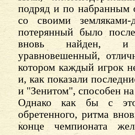
подряд и по набранным о
со своими земляками-
потерянный было после
вновь найден, и 
уравновешенный, отлич
котором каждый игрок не
и, как показали последн
и "Зенитом", способен н
Однако как бы с это
обретенного, ритма внов
конце чемпионата жел