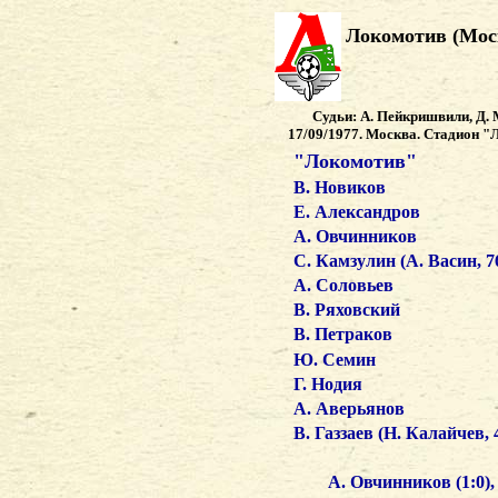
Локомотив (Моск
Судьи: А. Пейкришвили, Д. М
17/09/1977. Москва. Стадион "Л
"Локомотив"
В. Новиков
Е. Александров
А. Овчинников
С. Камзулин (А. Васин, 7
А. Соловьев
В. Ряховский
В. Петраков
Ю. Семин
Г. Нодия
А. Аверьянов
В. Газзаев (Н. Калайчев, 
А. Овчинников (1:0),