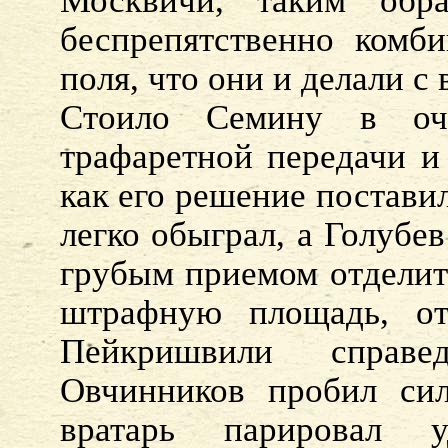
Москвичи, таким обра
беспрепятственно комб
поля, что они и делали 
Стоило Семину в оче
трафаретной передачи и 
как его решение постави
легко обыграл, а Голубе
грубым приемом отделит
штрафную площадь, от
Пейкришвили справе
Овчинников пробил сил
вратарь парировал у