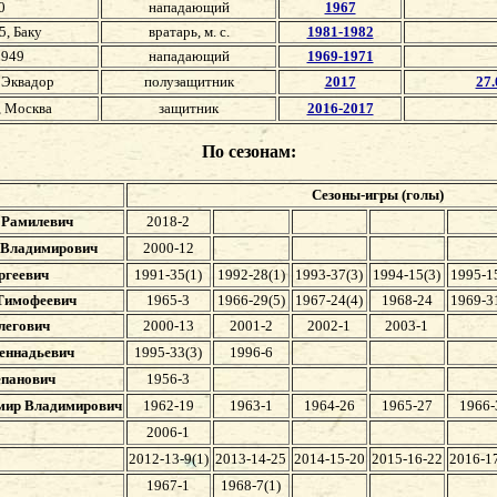
0
нападающий
1967
5, Баку
вратарь, м. с.
1981-1982
1949
нападающий
1969-1971
, Эквадор
полузащитник
2017
27.
, Москва
защитник
2016-2017
По сезонам:
Сезоны-игры (голы)
 Рамилевич
2018-2
 Владимирович
2000-12
ргеевич
1991-35(1)
1992-28(1)
1993-37(3)
1994-15(3)
1995-1
Тимофеевич
1965-3
1966-29(5)
1967-24(4)
1968-24
1969-3
легович
2000-13
2001-2
2002-1
2003-1
еннадьевич
1995-33(3)
1996-6
епанович
1956-3
мир Владимирович
1962-19
1963-1
1964-26
1965-27
1966-
2006-1
2012-13-9(1)
2013-14-25
2014-15-20
2015-16-22
2016-1
1967-1
1968-7(1)