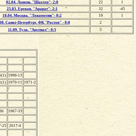
02.04. Донецк. "Шахтер"- 2:0
22
1
25.03. Ереван. "Арарат"- 2:1
32
-45
18.04. Москва. "Локомотив"- 0:2
19
1
08. Санкт-Петербург. ФК "Ростов" - 0:0
2
11.09. Тула. "Арсенал"- 0:5
5
5(1)
1996-13
1(1)
1970-11
1971-2
36
1967-33
7-25
2017-4