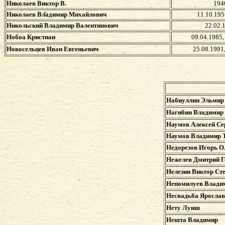
Николаев Виктор В.
194
Николаев Владимир Михайлович
11.10.195
Никольский Владимир Валентинович
22.02.
Нобоа Кристиан
09.04.1985
Новосельцев Иван Евгеньевич
25.08.1991
Набиуллин Эльмир
Нагибин Владимир
Наумов Алексей Се
Наумов Владимир 
Недорезов Игорь О
Нежелев Дмитрий Г
Нелезин Виктор Ст
Непомилуев Влади
Несвадьба Ярослав
Нету Луиш
Нешта Владимир