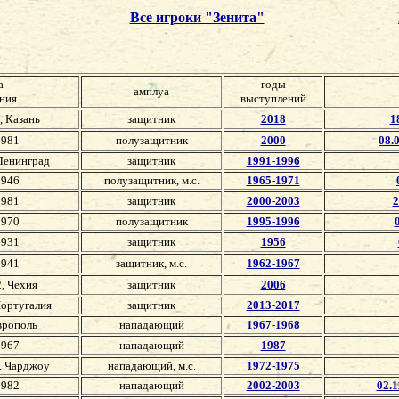
Все игроки "Зенита"
а
годы
амплуа
ния
выступлений
, Казань
защитник
2018
1
1981
полузащитник
2000
08.
 Ленинград
защитник
1991-1996
1946
полузащитник, м.с.
1965-1971
1981
защитник
2000-2003
2
1970
полузащитник
1995-1996
1931
защитник
1956
1941
защитник, м.с.
1962-1967
, Чехия
защитник
2006
Португалия
защитник
2013-2017
врополь
нападающий
1967-1968
1967
нападающий
1987
г. Чарджоу
нападающий, м.с.
1972-1975
1982
нападающий
2002-2003
02.1