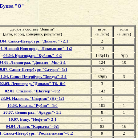
Буква "О"
дебют в составе "Зенита"
игры
голы
(дата, город, соперник, результат)
(в. лига)
(в. лига)
8.04. Санкт-Петербург. "Динамо" - 2:1
2
04. Нижний Новгород. "Локомотив"- 1:2
12
06.04. Краснодар. "Кубань"- 0:2
143(41)
9(1)
04.09. Ленинград. "Динамо" Мн.- 2:1
124
10
9.07. Санкт-Петербург. "Сатурн"- 1:1
17
01.04. Санкт-Петербург. "Звезда"- 5:1
39(6)
3
02.05. Ленинград. "Динамо" Тб.- 0:0
3
02.05. Сталино. "Шахтер"- 0:2
142
23.04. Нальчик. "Спартак" (Н) - 1:1
1
10.03. Казань. "Рубин" - 1:0
105
1
20.07. Ленинград. "Арарат"- 1:3
8
1
10.07. Баку. "Нефтчи"- 2:1
1
04.04. Львов. "Карпаты"- 0:1
83
16
1. Санкт-Петербург. "Ростсельмаш"- 0:2
9
2