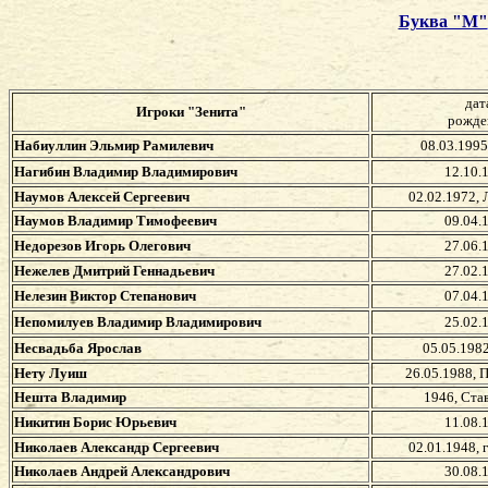
Буква "М"
дат
Игроки "Зенита"
рожде
Набиуллин Эльмир Рамилевич
08.03.1995
Нагибин Владимир Владимирович
12.10.
Наумов Алексей Сергеевич
02.02.1972,
Наумов Владимир Тимофеевич
09.04.
Недорезов Игорь Олегович
27.06.
Нежелев Дмитрий Геннадьевич
27.02.
Нелезин Виктор Степанович
07.04.
Непомилуев Владимир Владимирович
25.02.
Несвадьба Ярослав
05.05.1982
Нету Луиш
26.05.1988, 
Нешта Владимир
1946, Ста
Никитин Борис Юрьевич
11.08.
Николаев Александр Сергеевич
02.01.1948, 
Николаев Андрей Александрович
30.08.