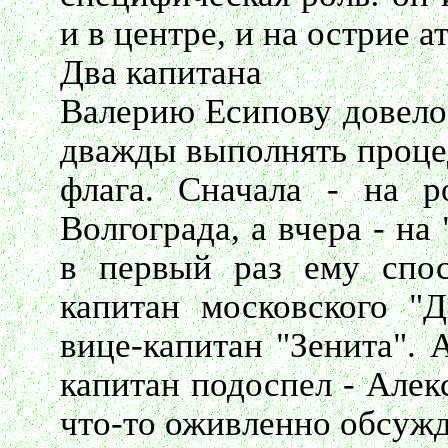
и в центре, и на острие а
Два капитана
Валерию Есипову довелос
дважды выполнять проце
флага. Сначала - на р
Волгограда, а вчера - н
в первый раз ему спос
капитан московского "
вице-капитан "Зенита". 
капитан подоспел - Алек
что-то оживленно обсужд