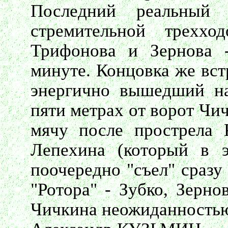
Последний реальный
стремительной треххо
Трифонова и Зернова 
минуте. Концовка же вст
энергично вышедший на
пяти метрах от ворот Чи
мячу после прострела К
Лепехина (который в э
поочередно "съел" сразу
"Ротора" - Зубко, Зерно
Чичкина неожиданность