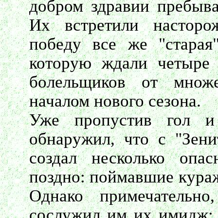
добром здравии пребыв
Их встретили насторо
победу все же "старая
которую ждали четыре 
болельщиков от множе
началом нового сезона.
Уже пропустив гол и 
обнаружил, что с "Зени
создал несколько опа
поздно: поймавшие кураж
Однако примечательно
сослужил им их имидж: 