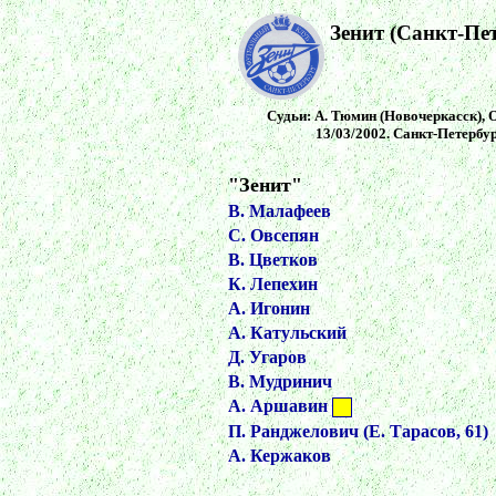
Зенит (Санкт-Пет
Судьи: А. Тюмин (Новочеркасск), О
13/03/2002. Санкт-Петербур
"Зенит"
В. Малафеев
С. Овсепян
В. Цветков
К. Лепехин
А. Игонин
А. Катульский
Д. Угаров
В. Мудринич
А. Аршавин
П. Ранджелович (Е. Тарасов, 61)
А. Кержаков