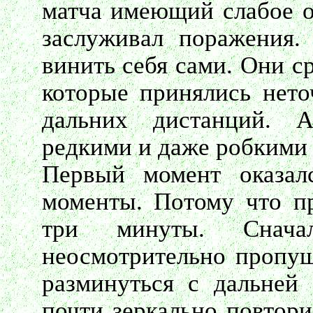
матча имеющий слабое о
заслуживал поражения.
винить себя сами. Они ср
которые принялись нето
дальних дистанций. 
редкими и даже робкими 
Первый момент оказал
моменты. Потому что п
три минуты. Снач
неосмотрительно пропу
разминуться с дальней 
почти зеркально повтор