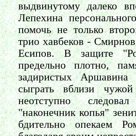
выдвинутому далеко в
Лепехина персонального
помочь не только втор
трио хавбеков - Смирнов
Есипов. В защите "Ро
предельно плотно, па
задиристых Аршавина 
сыграть вблизи чужо
неотступно следовал
"наконечник копья" зени
бдительно опекаем Р