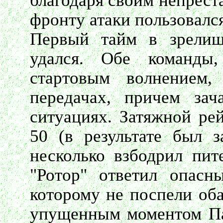
благодаря своим непрес
фронту атаки пользовалс
Первый тайм в зрели
удался. Обе команды
стартовым волнением
передачах, причем за
ситуациях. Затяжной ре
50 (в результате был 
несколько взбодрил пит
"Ротор" ответил опасн
которому не поспели об
упущенным моментом Па