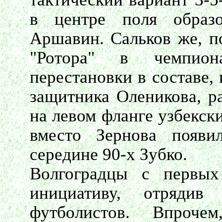
в центре поля образ
Аршавин. Сальков же, п
"Ротора" в чемпион
перестановки в составе,
защитника Оленикова, ра
на левом фланге узбекски
вместо Зернова появи
середине 90-х Зубко.
Волгоградцы с первых
инициативу, отряди
футболистов. Впроче