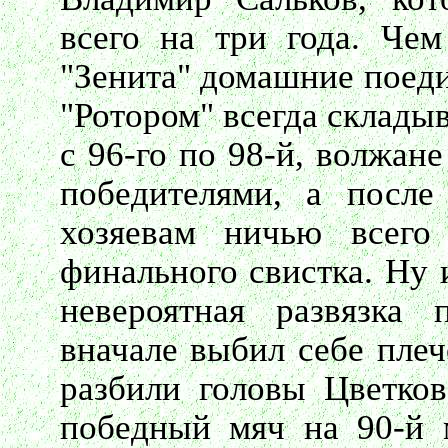
всего на три года. Че
"Зенита" домашние поед
"Ротором" всегда склады
с 96-го по 98-й, волжан
победителями, а после
хозяевам ничью всего
финального свистка. Ну 
невероятная развязка 
вначале выбил себе плеч
разбили головы Цветков
победный мяч на 90-й 