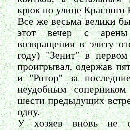
крюк по улице Красного 
Все же весьма велики б
этот вечер с арены
возвращения в элиту от
году) "Зенит" в перво
проигрывал, одержав пят
и "Ротор" за последни
неудобным соперником
шести предыдущих встре
одну.
У хозяев вновь не с