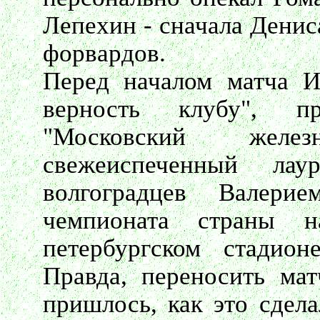
Лепехин - сначала Денис
форвардов.
Перед началом матча И
верность клубу", п
"Московский желе
свежеиспеченный ла
волгоградцев Валер
чемпионата страны н
петербургском стадион
Правда, переносить мат
пришлось, как это сдела