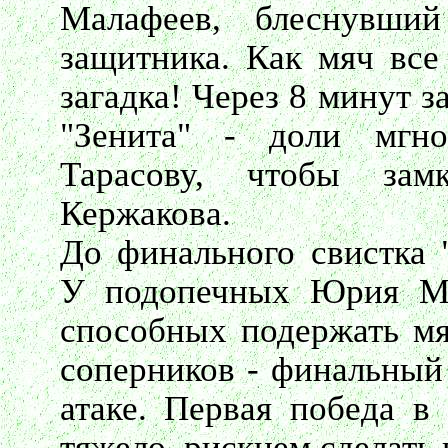
Малафеев, блеснувши
защитника. Как мяч все 
загадка! Через 8 минут 
"Зенита" - доли мгн
Тарасову, чтобы зам
Кержакова.
До финального свистка "
У подопечных Юрия Мо
способных подержать мя
соперников - финальный 
атаке. Первая победа в 
тяжело, рискнем сделать 