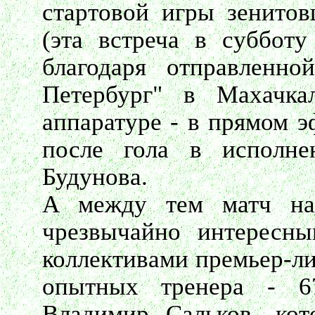
стартовой игры зенитов
(эта встреча в субботу
благодаря отправленно
Петербург" в Махачка
аппаратуре - в прямом э
после гола в исполне
Будунова.
А между тем матч на
чрезвычайно интересн
коллективами премьер-ли
опытных тренера - 
Владимир Сальков, кот