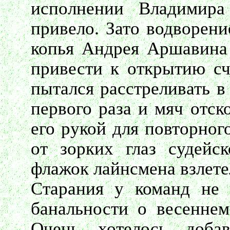
исполнении Владимир
привело. Зато водворени
копья Андрея Аршавина
привести к открытию сч
пытался расстреливать в
первого раза и мяч отск
его рукой для повторног
от зорких глаз судейс
флажок лайнсмена взлете
Старания у команд не 
банальности о весеннем
Очень хотелось добав