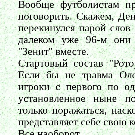
Вообще футболистам пр
поговорить. Скажем, Ден
перекинулся парой слов
далеком уже 96-м они 
"Зенит" вместе.
Стартовый состав "Рото
Если бы не травма Ол
игроки с первого по о
установленное ныне по
только поражаться, наск
представляет себе свою к
Все наоборот