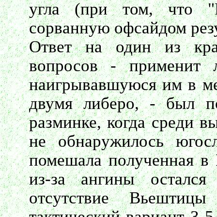
угла (при том, что "
сорванную офсайдом резу
Ответ на один из кр
вопросов - применит 
наигрывавшуюся им в ме
двумя либеро, - был п
разминке, когда среди в
не обнаружилось югос
помешала полученная в 
из-за ангины остался
отсутствие Вьештиц
тактический вариант 3-5