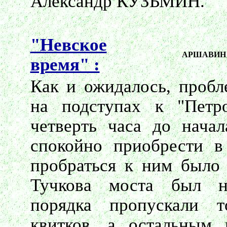
Александр КУЗЬМИН.
"Невское
АРШАВИН 
время" :
Как и ожидалось, пробл
на подступах к "Петр
четверть часа до нача
спокойно приобрести в 
пробраться к ним было 
Тучкова моста был н
порядка пропускали т
квитков, а остальным 