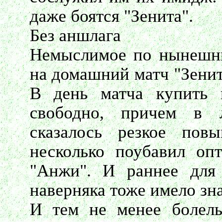
даже боятся "Зенита".
Без аншлага
Немыслимое по нынешни
на домашний матч "Зенит
В день матча купить
свободно, причем в 
сказалось резкое пов
несколько поубавил оп
"Анжи". И раннее для 
наверняка тоже имело зн
И тем не менее болель