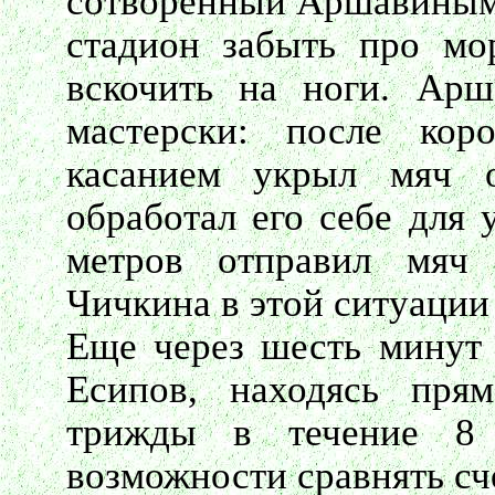
сотворенный Аршавиным н
стадион забыть про мо
вскочить на ноги. Арш
мастерски: после кор
касанием укрыл мяч 
обработал его себе для 
метров отправил мяч
Чичкина в этой ситуации 
Еще через шесть минут 
Есипов, находясь пря
трижды в течение 8 
возможности сравнять счет