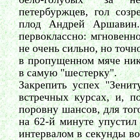
петербуржцев, гол созр
плод Андрей Аршавин.
первоклассно: мгновенно
не очень сильно, но точ
в пропущенном мяче ник
в самую "шестерку".
Закрепить успех "Зенит
встречных курсах, и, п
поровну шансов, для тог
на 62-й минуте упустил 
интервалом в секунды во