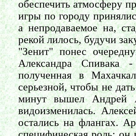
обеспечить атмосферу пр
игры по городу принялис
а непродаваемое на, ст
рекой лилось, будучи зак
"Зенит" понес очередн
Александра Спивака 
полученная в Махачкал
серьезной, чтобы не дат
минут вышел Андрей А
видоизменилась. Алексе
остались на флангах. Ар
специфическая роль: он 