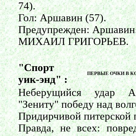
74).
Гол: Аршавин (57).
Предупрежден: Аршавин
МИХАИЛ ГРИГОРЬЕВ.
"Спорт
ПЕРВЫЕ ОЧКИ В К
уик-энд" :
Неберущийся удар А
"Зениту" победу над вол
Придирчивой питерской п
Правда, не всех: повре