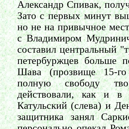
Александр Спивак, полу
Зато с первых минут вы
но не на привычное мест
с Владимиром Мудрини
составил центральный "т
петербуржцев больше п
Шава (прозвище 15-го
полную свободу тво
действовали, как и в 
Катульский (слева) и Де
защитника занял Сарки
персонально опекал Ром