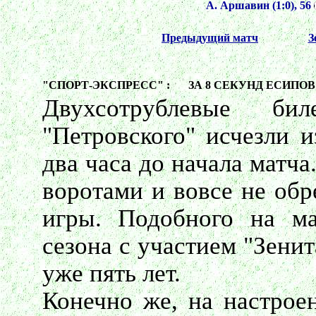
А. Аршавин (1:0), 56
Предыдущий матч
З
"СПОРТ-ЭКСПРЕСС" :
ЗА 8 СЕКУНД ЕСИПОВ 
Двухсотрублевые б
"Петровского" исчезли 
два часа до начала матча
воротами и вовсе не обр
игры. Подобного на ма
сезона с участием "Зени
уже пять лет.
Конечно же, на настрое