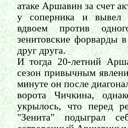
атаке Аршавин за счет а
у соперника и вывел 
вдвоем против одног
зенитовские форварды 
друг друга.
И тогда 20-летний Арш
сезон привычным явление
минуте он после диагона
ворота Чичкина, одна
укрылось, что перед 
"Зенита" подыграл се