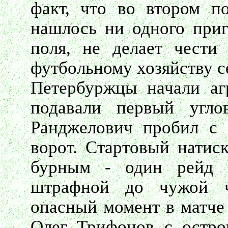
факт, что во втором п
нашлось ни одного приг
поля, не делает чести
футбольному хозяйству с
Петербуржцы начали аг
подавали первый угло
Ранджелович пробил с
ворот. Стартовый натис
бурным - один рейд 
штрафной до чужой ч
опасный момент в матче 
Олег Трифонов с остро