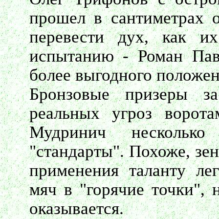
прошел в сантиметрах о
перевести дух, как и
испытанию - Роман Пав
более выгодного положен
Бронзовые призеры з
реальных угроз ворота
Мудринич несколько
"стандарты". Похоже, зе
применения таланту лег
мяч в "горячие точки", 
оказывается.