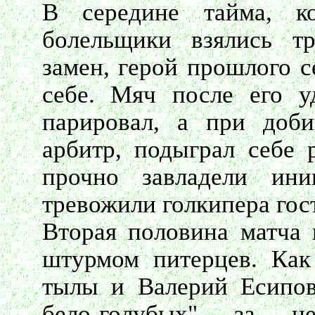
В середине тайма, ко
болельщики взялись т
замен, герой прошлого с
себе. Мяч после его 
парировал, а при доби
арбитр, подыграл себе 
прочно завладели ини
тревожили голкипера гос
Вторая половина матча 
штурмом питерцев. Как
тылы и Валерий Есипов
бело-голубых" за н