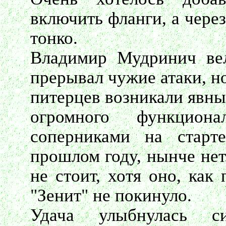
включить фланги, а чере
тонко.
Владимир Мудринич вел
прерывал чужие атаки, н
питерцев возникали явны
огромного функцион
соперниками на старт
прошлом году, нынче нет
не стоит, хотя оно, как
"Зенит" не покинуло.
Удача улыбнулась с