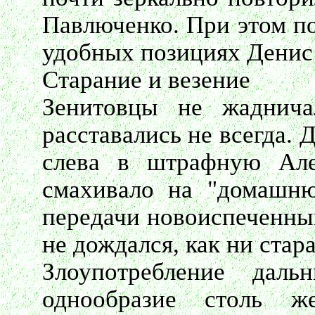
Павлюченко. При этом по
удобных позициях Денис 
Старание и везение
Зенитовцы не жаднича
расставались не всегда. 
слева в штрафную Але
смахивало на "домашню
передачи новоиспеченны
не дождался, как ни стар
Злоупотребление дал
однообразие столь 