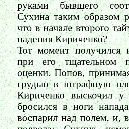
руками бывшего соот
Сухина таким образом ра
что в начале второго та
падения Кириченко?
Тот момент получился 
при его тщательном п
оценки. Попов, принима
грудью в штрафную пло
Кириченко выскочил у 
бросился в ноги напад
воспарил над полем, и, 
подвела: Сухина усмо