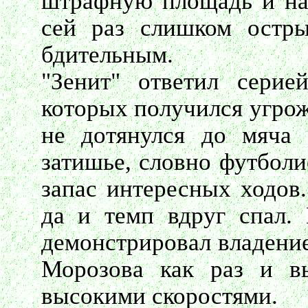
штрафную площадь и нан
сей раз слишком остр
бдительным.
"Зенит" ответил серие
которых получился угро
не дотянулся до мяча 
затишье, словно футболи
запас интересных ходов.
да и темп вдруг спал.
демонстрировал владение
Морозова как раз и в
высокими скоростями.