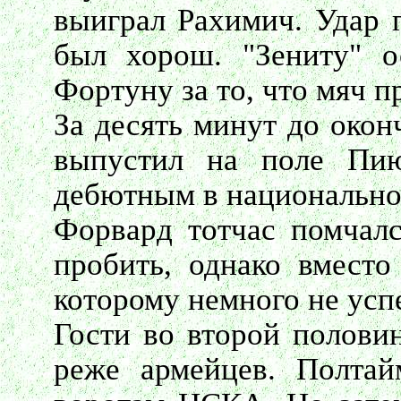
выиграл Рахимич. Удар г
был хорош. "Зениту" ос
Фортуну за то, что мяч п
За десять минут до окон
выпустил на поле Пию
дебютным в национально
Форвард тотчас помчалс
пробить, однако вместо
которому немного не усп
Гости во второй половин
реже армейцев. Полта