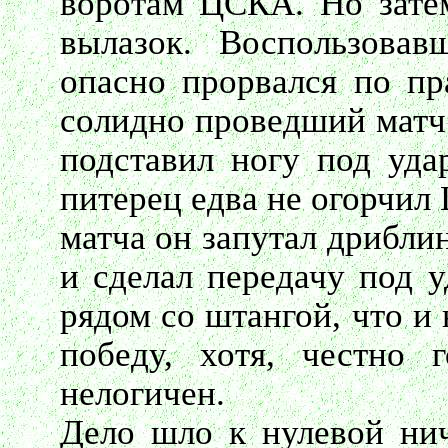
воротам ЦСКА. Но затем
вылазок. Воспользовав
опасно прорвался по пр
солидно проведший матч 
подставил ногу под уд
питерец едва не огорчил
матча он запутал дрибли
и сделал передачу под 
рядом со штангой, что и
победу, хотя, честно 
нелогичен.
Дело шло к нулевой нич