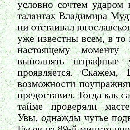
условно сочтем ударом 
талантах Владимира Муд
ни отстаивал югославско
уже известны всем, в то
настоящему моменту 
выполнять штрафные у
проявляется. Скажем, 
возможности поупражнят
предоставил. Тогда как 
тайме проверяли масте
Увы, однажды чутье подв
Гусев на 89-й минуте по