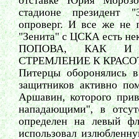
отставке Юрия Морозо
стадионе президент 
опроверг. И все же не 
"Зенита" с ЦСКА есть нек
ПОПОВА, КАК И 
СТРЕМЛЕНИЕ К КРАСО
Питерцы оборонялись в
защитников активно пом
Аршавин, которого прив
нападающими", в отсут
определен на левый фл
использовал излюбленну