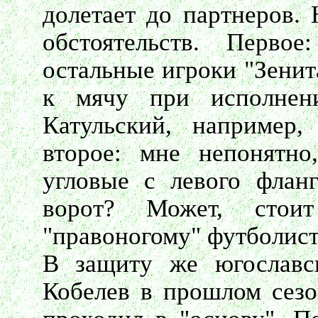
долетает до партнеров.
обстоятельств. Перво
остальные игроки "Зенит
к мячу при исполнен
Катульский, например
второе: мне непонятно
угловые с левого фланг
ворот? Может, стои
"правоногому" футболис
В защиту же югославск
Кобелев в прошлом сезо