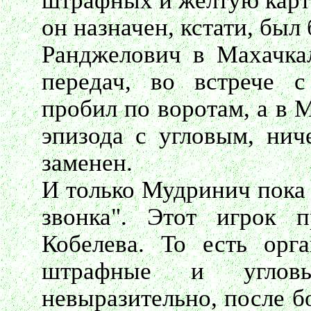
штрафных и желтую карто
он назначен, кстати, был 
Ранджелович в Махачкал
передач, во встрече 
пробил по воротам, а в 
эпизода с угловым, нич
заменен.
И только Мудринич пока 
звонка". Этот игрок п
Кобелева. То есть орга
штрафные и углов
невыразительно, после б