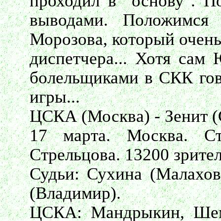
проходил в "основу". П
выводами. Положимся
Морозова, который очень
диспетчера... Хотя сам
болельщиками в СКК гов
игры...
ЦСКА (Москва) - Зенит (С
17 марта. Москва. С
Стрельцова. 13200 зрител
Судьи: Сухина (Малаховк
(Владимир).
ЦСКА: Мандрыкин, Шемб