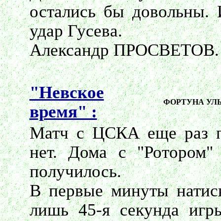
остались бы довольны. 
удар Гусева.
Александр ПРОСВЕТОВ.
"Невское
ФОРТУНА УЛ
время" :
Матч с ЦСКА еще раз по
нет. Дома с "Ротором"
получилось.
В первые минуты натис
лишь 45-я секунда игр