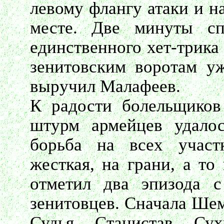
левому флангу атаки и н
месте. Две минуты сп
единственного хет-трика
зенитовским воротам у
выручил Малафеев.
К радости болельщиков 
штурм армейцев удало
борьба на всех участ
жесткая, на грани, а то
отметил два эпизода 
зенитовцев. Сначала Шем
Судья Станистав Су