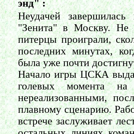
энд" :
Неудачей завершилась 
"Зенита" в Москву. Не 
питерцы проиграли, скол
последних минутах, ког
была уже почти достигну
Начало игры ЦСКА выдал
голевых момента на
нереализованными, пос
плавному сценарию. Рабо
встрече заслуживает лес
остальных линиях коман