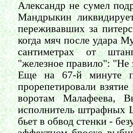
Александр не сумел подр
Мандрыкин ликвидирует
переживавших за питерс
когда мяч после удара М
сантиметрах от штан
"железное правило": "Не 
Еще на 67-й минуте п
прорепетировали взятие 
воротам Малафеева, В
исполнитель штрафных Ц
бьет в обвод стенки - бе
эффектном броске выбив