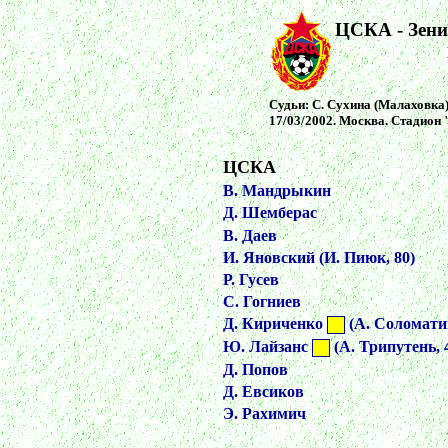
ЦСКА - Зени
Судьи: С. Сухина (Малаховка),
17/03/2002. Москва. Стадион
ЦСКА
В. Мандрыкин
Д. Шемберас
В. Даев
И. Яновский (И. Пиюк, 80)
Р. Гусев
С. Гогниев
Д. Кириченко
(А. Соломатин
Ю. Лайзанс
(А. Трипутень, 
Д. Попов
Д. Евсиков
Э. Рахимич