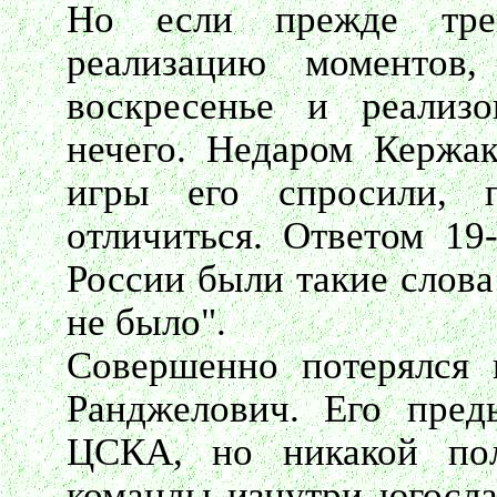
Но если прежде тре
реализацию моменто
воскресенье и реализо
нечего. Недаром Кержак
игры его спросили, 
отличиться. Ответом 19
России были такие слова
не было".
Совершенно потерялся 
Ранджелович. Его пре
ЦСКА, но никакой пол
команды изнутри югосла