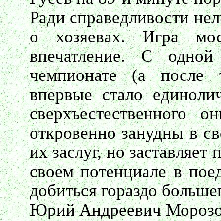
Ради справедливости нель
о хозяевах. Игра мос
впечатление. С одно
чемпионате (а после 
впервые стало единоли
сверхъестественного 
откровенно занудны в св
их заслуг, но заставляет 
своем потенциале в пое
добиться гораздо большег
Юрий Андреевич Морозов 