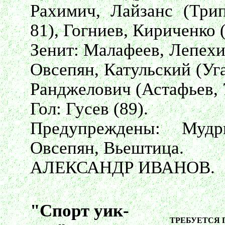
Рахимич, Лайзанс (Трип
81), Гогниев, Кириченко 
Зенит: Малафеев, Лепехи
Овсепян, Катульский (Уг
Ранджелович (Астафьев, 
Гол: Гусев (89).
Предупреждены: Мудр
Овсепян, Вьештица.
АЛЕКСАНДР ИВАНОВ.
"Спорт уик-
ТРЕБУЕТСЯ 