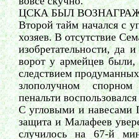
вовсе скучно.
ЦСКА БЫЛ ВОЗНАГРА
Второй тайм начался с у
хозяев. В отсутствие Се
изобретательности, да 
ворот у армейцев были, 
следствием продуманных 
злополучном спорном
пенальти воспользовалс
С угловыми и навесами 
защита и Малафеев увер
случилось на 67-й мин