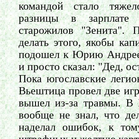
командой стало тяжел
разницы в зарплате 
старожилов "Зенита". 
делать этого, якобы кап
подошел к Юрию Андреев
и просто сказал: "Дед, ос
Пока югославские легио
Вьештица провел две игр
вышел из-за травмы. В 
вообще не знал, что де
наделал ошибок, к том