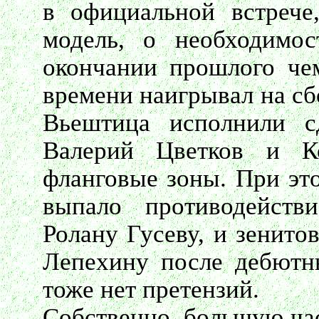
в официальной встрече
модель, о необходимо
окончании прошлого че
времени наигрывал на сб
Вьештица исполнили с
Валерий Цветков и К
фланговые зоны. При эт
выпало противодейств
Ролану Гусеву, и зенито
Лепехину после дебютн
тоже нет претензий.
Собственно, большую час