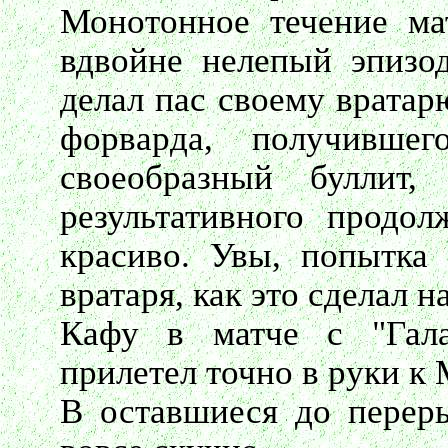
Монотонное течение ма
вдвойне нелепый эпизод
делал пас своему вратар
форварда, получивше
своеобразный буллит
результативного продо
красиво. Увы, попытка 
вратаря, как это сделал 
Кафу в матче с "Гала
прилетел точно в руки к 
В оставшиеся до перер