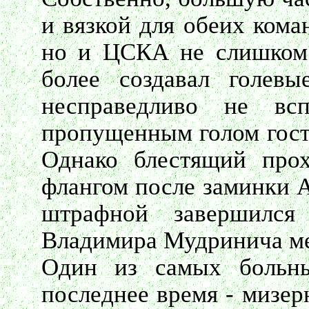
и вязкой для обеих кома
но и ЦСКА не слишком 
более создавал голев
несправедливо не вс
пропущенным голом гост
Однако блестящий про
флангом после заминки А
штрафной завершился
Владимира Мудринича ме
Один из самых больны
последнее время - мизер