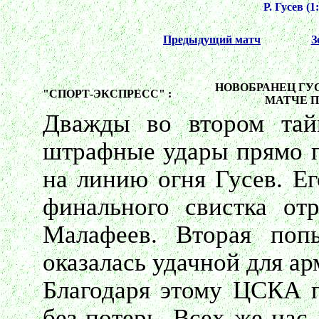
Р. Гусев (1:
Предыдущий матч
З
НОВОБРАНЕЦ ГУС
"СПОРТ-ЭКСПРЕСС" :
МАТЧЕ 
Дважды во втором та
штрафные удары прямо п
на линию огня Гусев. Ег
финального свистка отр
Малафеев. Вторая поп
оказалась удачной для ар
Благодаря этому ЦСКА п
без потерь. Всех же нас