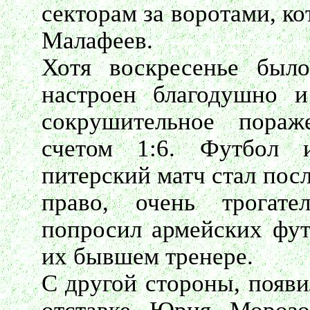
секторам за воротами, к
Малафеев.
Хотя воскресенье бы
настроен благодушно и
сокрушительное пора
счетом 1:6. Футбол 
питерский матч стал пос
право, очень трогате
попросил армейских фут
их бывшем тренере.
С другой стороны, появ