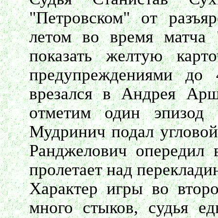
"Петровском" от разъя
летом во время матча 
показать желтую карт
предупреждениями до 
врезался в Андрея Арш
отметим один эпизод
Мудринич подал угловой
Ранджелович опередил в
пролетает над переклади
Характер игры во второ
много стыков, судья ед