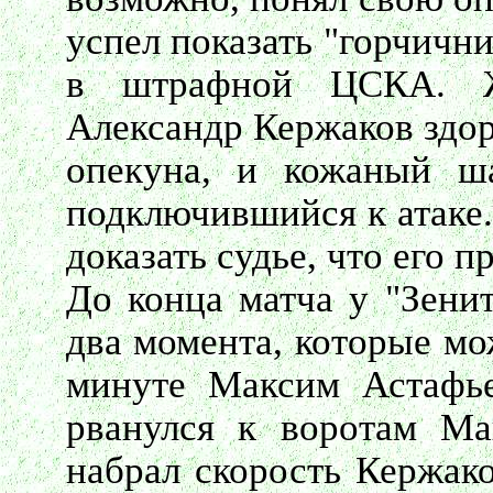
успел показать "горчичн
в штрафной ЦСКА. Ж
Александр Кержаков здор
опекуна, и кожаный ш
подключившийся к атаке.
доказать судье, что его п
До конца матча у "Зенит
два момента, которые мо
минуте Максим Астафье
рванулся к воротам Ма
набрал скорость Кержако