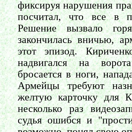
фиксируя нарушения прав
посчитал, что все в п
Решение вызвало гор
закончилась вничью, а
этот эпизод. Киричен
надвигался на ворот
бросается в ноги, напа
Армейцы требуют назн
желтую карточку для К
несколько раз видеозап
судья ошибся и "прости
возможно, понял свою оп