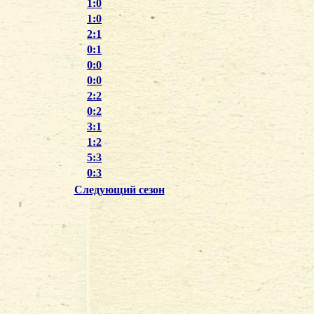
1:0
1:0
2:1
0:1
0:0
0:0
2:2
0:2
3:1
1:2
5:3
0:3
Следующий сезон