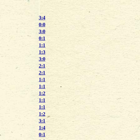
3:4
0:0
3:0
0:1
1:1
1:3
3:0
2:1
2:1
1:1
1:1
1:2
1:1
1:1
1:2
3:1
1:4
0:1